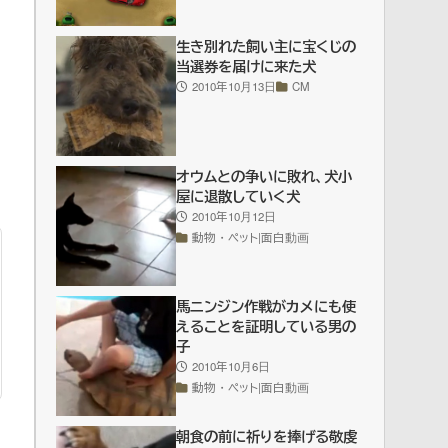
生き別れた飼い主に宝くじの
当選券を届けに来た犬
2010年10月13日
CM
オウムとの争いに敗れ、犬小
屋に退散していく犬
2010年10月12日
動物・ペット|面白動画
馬ニンジン作戦がカメにも使
えることを証明している男の
子
2010年10月6日
動物・ペット|面白動画
朝食の前に祈りを捧げる敬虔