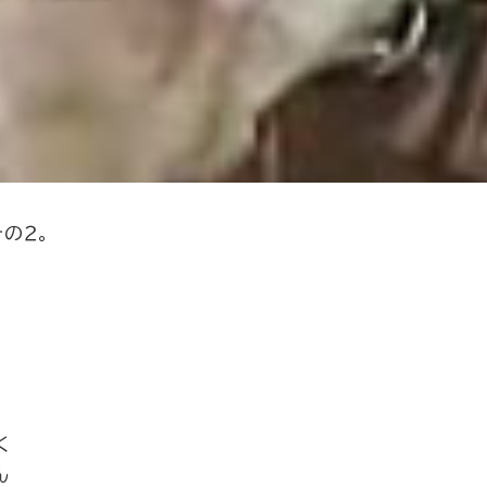
の２。
く
ん