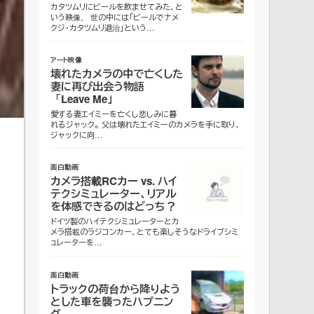
カタツムリにビールを飲ませてみた、と
いう映像。 世の中には「ビールでナメ
クジ・カタツムリ退治」という…
アート映像
壊れたカメラの中で亡くした
妻に再び出会う物語
「Leave Me」
愛する妻エイミーを亡くし悲しみに暮
れるジャック。 父は壊れたエイミーのカメラを手に取り、
ジャックに向…
面白動画
カメラ搭載RCカー vs. ハイ
テクシミュレーター、リアル
を体感できるのはどっち？
ドイツ製のハイテクシミュレーターとカ
メラ搭載のラジコンカー、とても楽しそうなドライブシミ
ュレーターを…
面白動画
トラックの荷台から降りよう
とした車を襲ったハプニン
グ