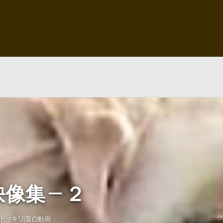
映像集－２
ドッキリ|面白動画