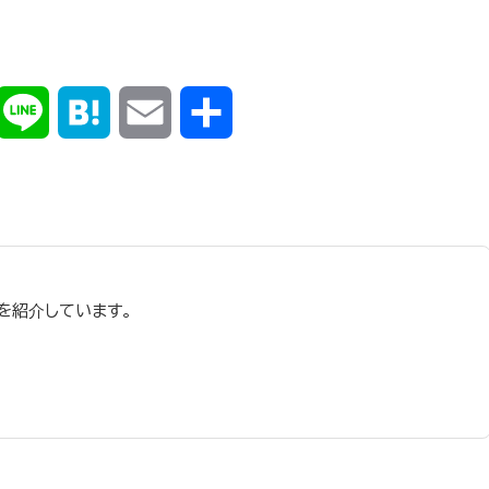
k
X
Line
Hatena
Email
共
有
を紹介しています。