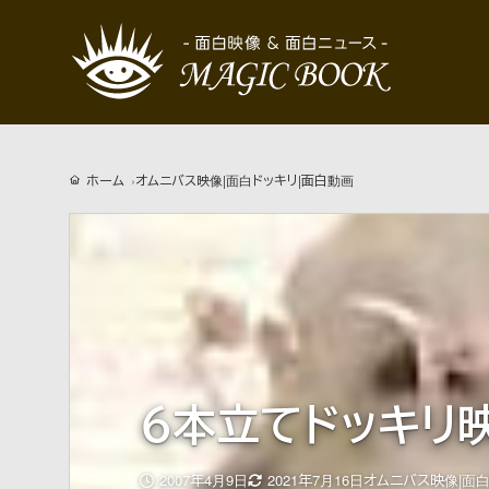
ホーム
オムニバス映像|面白ドッキリ|面白動画
６本立てドッキリ
更
2007年4月9日
2021年7月16日
オムニバス映像|面白