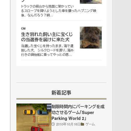
トラックの荷台から地面に架かってい
るスロープを降りようとした車を襲ったハプニング映
像。なんだろう？納…
CM
生き別れた飼い主に宝くじ
の当選券を届けに来た犬
当選した宝くじを持ったまま、海で遭
難した犬。 シルクロードを渡り、海外
行きの貨物船に乗ってやっとの思…
新着記事
制限時間内にパーキングを成
功させるゲーム「Super
Parking World 2」
2010年10月16日
ゲーム