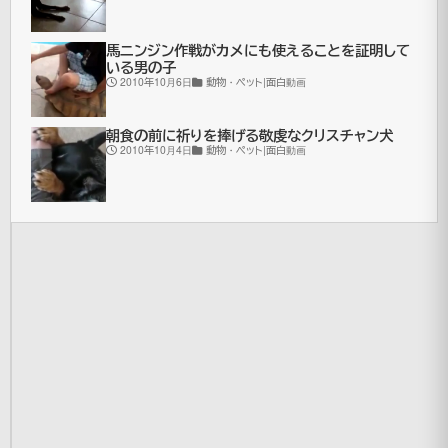
の
枠
馬ニンジン作戦がカメにも使えることを証明して
に
いる男の子
パ
2010年10月6日
動物・ペット|面白動画
ー
キ
朝食の前に祈りを捧げる敬虔なクリスチャン犬
ン
2010年10月4日
動物・ペット|面白動画
グ
す
る
ゲ
ー
ム。
紹
介
し
て
お
い
て
ア