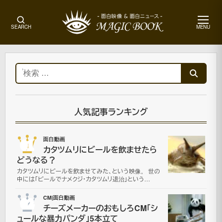
メ
SEARCH
MENU
ニ
ュ
ー
ホ
ー
検
ム
索:
ゲ
ー
ム
人気記事ランキング
ゲ
01
面白動画
カタツムリにビールを飲ませたら
ー
どうなる？
カタツムリにビールを飲ませてみた、という映像。 世の
中には「ビールでナメクジ・カタツムリ退治」という…
ム
02
CM|面白動画
チーズメーカーのおもしろCM「シ
ュールな暴力パンダ」5本立て