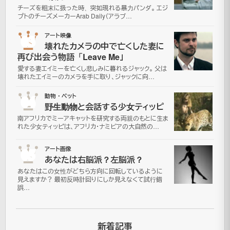
制
チーズを粗末に扱った時、突如現れる暴力パンダ。 エジ
限
プトのチーズメーカーArab Daily（アラブ…
時
03
アート映像
間
壊れたカメラの中で亡くした妻に
内
再び出会う物語「Leave Me」
に
愛する妻エイミーを亡くし悲しみに暮れるジャック。 父は
壊れたエイミーのカメラを手に取り、ジャックに向…
パ
ー
04
動物・ペット
野生動物と会話する少女ティッピ
キ
南アフリカでミーアキャットを研究する両親のもとに生ま
ン
れた少女ティッピは、アフリカ・ナミビアの大自然の…
グ
を
05
アート画像
あなたは右脳派？左脳派？
成
あなたはこの女性がどちら方向に回転しているように
功
見えますか？ 最初反時計回りにしか見えなくて試行錯
さ
誤…
せ
る
新着記事
ゲ