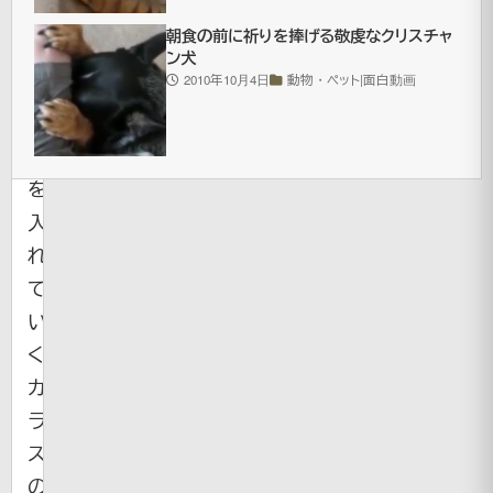
に
朝食の前に祈りを捧げる敬虔なクリスチャ
ブ
ン犬
2010年10月4日
動物・ペット|面白動画
ロ
ッ
ク
を
入
れ
て
い
く
カ
ラ
ス
の