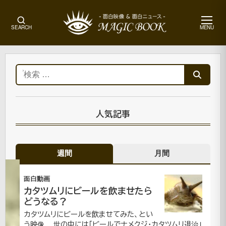
メ
SEARCH
MENU
ニ
ュ
ー
ホ
ー
検
ム
索:
動
物・
ペッ
人気記事
ト|面
白動
画
週間
月間
図
面白動画
カタツムリにビールを飲ませたら
どうなる？
形
カタツムリにビールを飲ませてみた、とい
う映像。 世の中には「ビールでナメクジ・カタツムリ退治」