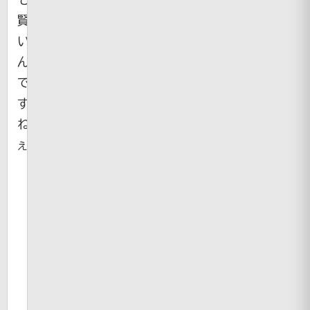
賢
い
ん
で
す
ね
ぇ。