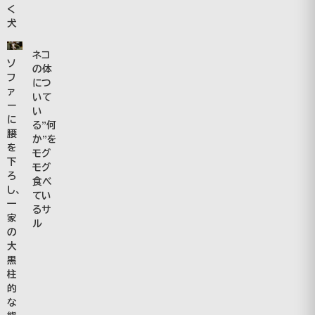
く
犬
ネコ
ソ
の体
フ
につ
ァ
いて
ー
い
に
る”何
腰
か”を
を
モグ
下
モグ
ろ
食べ
し、
てい
一
るサ
家
ル
の
大
黒
柱
的
な