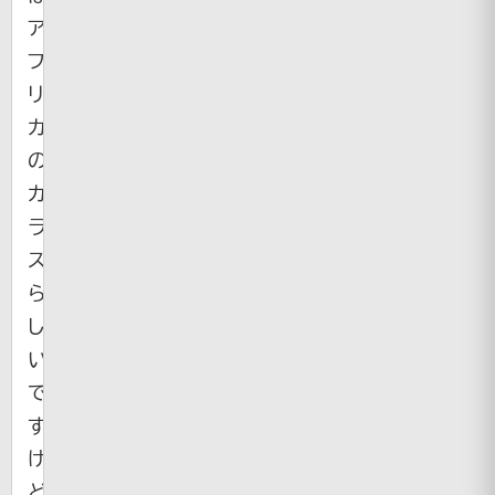
ア
フ
リ
カ
の
カ
ラ
ス
ら
し
い
で
す
け
ど、