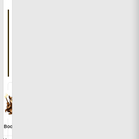
こ
の
記
事
を
書
い
た
人
Bookman