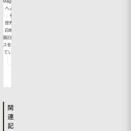
MagicBook
へようこ
そ！
世界の面
白映像や
面白ニュー
スを紹介し
ています。
関
連
記