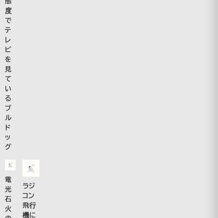
態
度
で
テ
レ
ビ
を
見
て
い
る
ブ
ル
ド
ッ
グ
電
ラジ
光
コン
石
飛行
火
機に