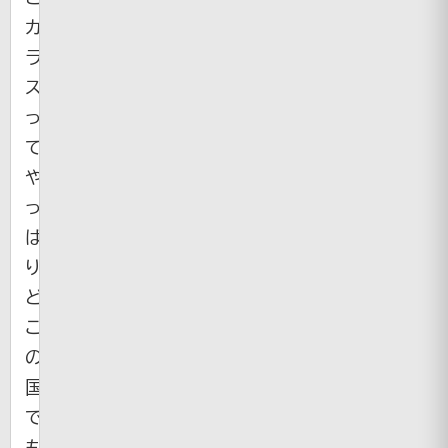
カ
ラ
ス
っ
て
や
っ
ぱ
り
ど
こ
の
国
で
も