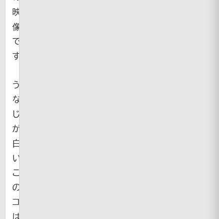
映
像
で
す。
う
な
じ
が
白
い
こ
の
コ
は