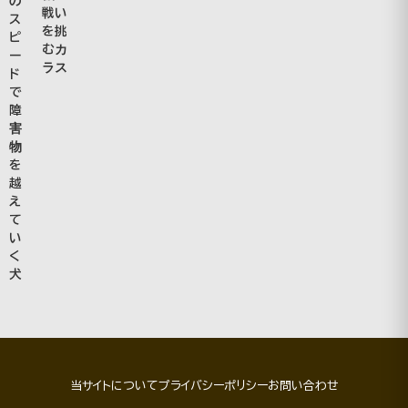
の
戦い
ス
を挑
ピ
むカ
ー
ラス
ド
で
障
害
物
を
越
え
て
い
く
犬
当サイトについて
プライバシーポリシー
お問い合わせ