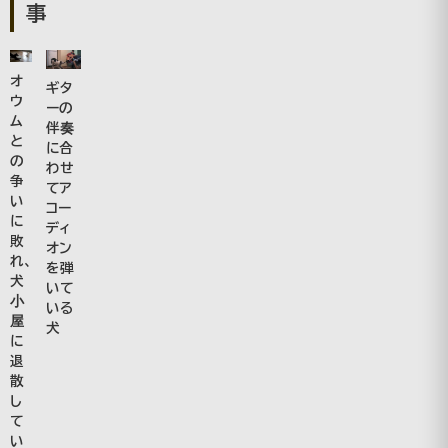
事
オ
ギタ
ウ
ーの
ム
伴奏
と
に合
の
わせ
争
てア
い
コー
に
ディ
敗
オン
れ、
を弾
犬
いて
小
いる
屋
犬
に
退
散
し
て
い