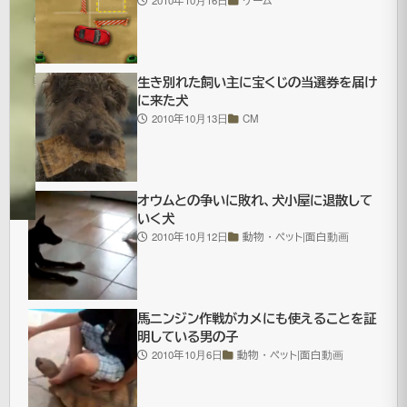
2023
年1月
更
23日
新
動
生き別れた飼い主に宝くじの当選券を届け
に来た犬
物・
2010年10月13日
CM
ペッ
ト|面
白動
画
オウムとの争いに敗れ、犬小屋に退散して
いく犬
2010年10月12日
動物・ペット|面白動画
様々
な
形
馬ニンジン作戦がカメにも使えることを証
明している男の子
状
2010年10月6日
動物・ペット|面白動画
の
穴