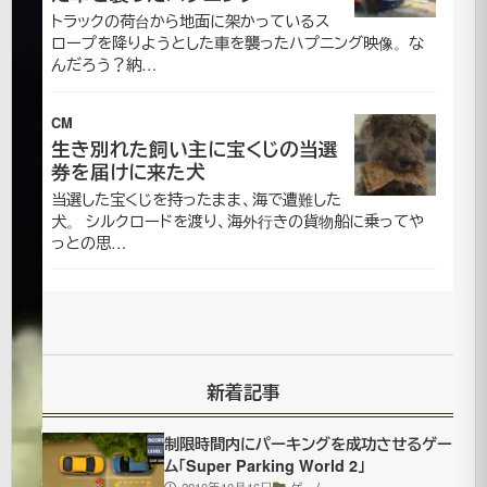
トラックの荷台から地面に架かっているス
て
ロープを降りようとした車を襲ったハプニング映像。な
んだろう？納…
い
CM
く
生き別れた飼い主に宝くじの当選
券を届けに来た犬
賢
当選した宝くじを持ったまま、海で遭難した
犬。 シルクロードを渡り、海外行きの貨物船に乗ってや
い
っとの思…
カ
ラ
ス
新着記事
2010
制限時間内にパーキングを成功させるゲー
年10月
ム「Super Parking World 2」
4日
2010年10月16日
ゲーム