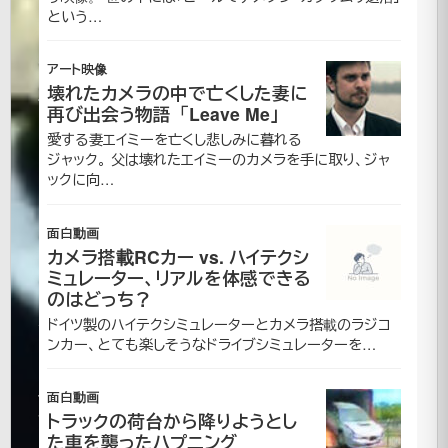
を
という…
見
アート映像
極
壊れたカメラの中で亡くした妻に
再び出会う物語「Leave Me」
め
愛する妻エイミーを亡くし悲しみに暮れる
ジャック。 父は壊れたエイミーのカメラを手に取り、ジャ
て
ックに向…
パ
面白動画
カメラ搭載RCカー vs. ハイテクシ
ズ
ミュレーター、リアルを体感できる
のはどっち？
ル
ドイツ製のハイテクシミュレーターとカメラ搭載のラジコ
ンカー、とても楽しそうなドライブシミュレーターを…
を
解
面白動画
トラックの荷台から降りようとし
い
た車を襲ったハプニング