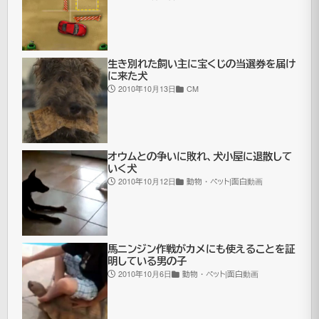
キ
ン
グ
生き別れた飼い主に宝くじの当選券を届け
に来た犬
コ
2010年10月13日
CM
ン
グ
に
オウムとの争いに敗れ、犬小屋に退散して
いく犬
近
2010年10月12日
動物・ペット|面白動画
づ
い
て
馬ニンジン作戦がカメにも使えることを証
い
明している男の子
く、
2010年10月6日
動物・ペット|面白動画
ス