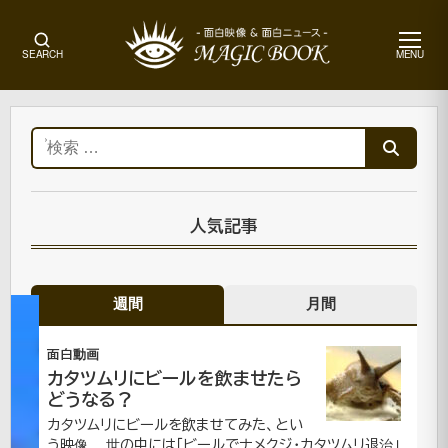
メ
SEARCH
MENU
ニ
ュ
ー
ホ
ー
検
ム
索:
CM|
面
白
人気記事
動
画
週間
月間
キ
面白動画
カタツムリにビールを飲ませたら
ン
どうなる？
グ
カタツムリにビールを飲ませてみた、とい
う映像。 世の中には「ビールでナメクジ・カタツムリ退治」