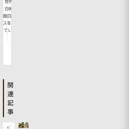
世界の面
白映像や
面白ニュー
スを紹介し
ています。
関
連
記
事