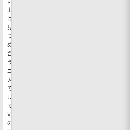
い
上
げ、
見
つ
め
合
う
二
人。
そ
し
て・・・。
Vespa
の