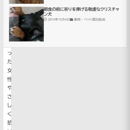
ク
ー
朝食の前に祈りを捧げる敬虔なクリスチャ
ン犬
タ
2010年10月4日
動物・ペット|面白動画
ー
に
乗
っ
た
女
性。
や
さ
し
く
拾