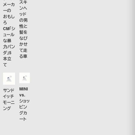
スキ
メーカ
ンヘ
ーの
ッド
おもし
の男
ろ
性と
CM「シ
髪を
ュール
なび
な暴
かせ
力パン
て走
ダ」5
る車
本立
て
MINI
サンド
vs.
イッチ
ショッ
モーニ
ピン
ング
グカ
ート