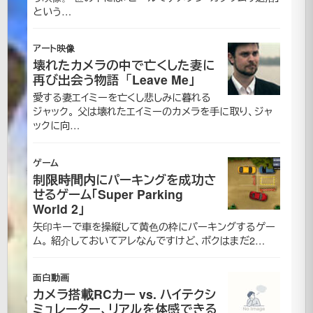
という…
コ
ン
アート映像
壊れたカメラの中で亡くした妻に
グ
再び出会う物語「Leave Me」
愛する妻エイミーを亡くし悲しみに暮れる
の
ジャック。 父は壊れたエイミーのカメラを手に取り、ジャ
ックに向…
お
ゲーム
気
制限時間内にパーキングを成功さ
せるゲーム「Super Parking
に
World 2」
矢印キーで車を操縦して黄色の枠にパーキングするゲー
入
ム。 紹介しておいてアレなんですけど、ボクはまだ2…
り
面白動画
カメラ搭載RCカー vs. ハイテクシ
2007
ミュレーター、リアルを体感できる