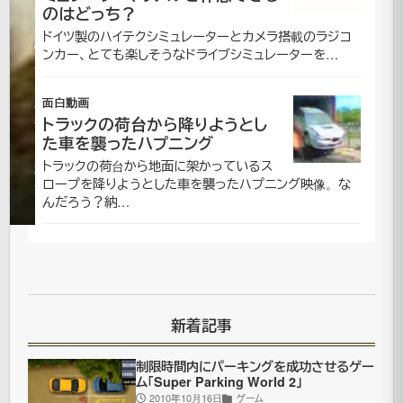
年5月
のはどっち？
11日
ドイツ製のハイテクシミュレーターとカメラ搭載のラジコ
2021
ンカー、とても楽しそうなドライブシミュレーターを…
年7月
更
16日
面白動画
新
CM|
トラックの荷台から降りようとし
面
た車を襲ったハプニング
白
トラックの荷台から地面に架かっているス
動
ロープを降りようとした車を襲ったハプニング映像。な
画
んだろう？納…
街
を
破
新着記事
壊
制限時間内にパーキングを成功させるゲー
す
ム「Super Parking World 2」
る
2010年10月16日
ゲーム