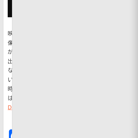
映
像
が
出
な
い
時
は
Dailymotion
Facebook