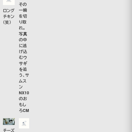
その
一瞬
ロング
を切
チキン
り取
（笑）
れ。
写真
の中
に逃
げ込
むウ
サギ
を追
う、サ
ムス
ン
NX10
のお
もし
ろCM
チーズ