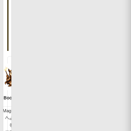
記
事
を
書
い
た
人
Bookman
MagicBook
へようこ
そ！