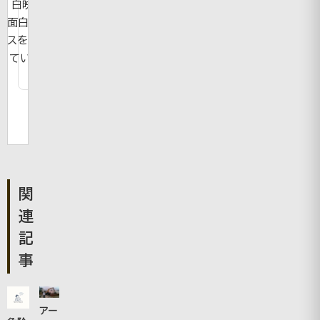
白映像や
面白ニュー
スを紹介し
ています。
関
連
記
事
アー