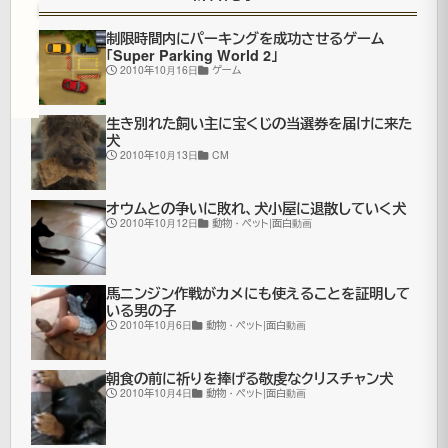
新
面
白
制限時間内にパーキングを成功させるゲーム
「Super Parking World 2」
動
2010年10月16日
ゲーム
画
生き別れた飼い主に宝くじの当選券を届けに来た
犬
2010年10月13日
CM
風
船
オウムとの争いに敗れ、犬小屋に退散していく犬
に
2010年10月12日
動物・ペット|面白動画
つ
か
馬ニンジン作戦がカメにも使えることを証明して
いる男の子
ま
2010年10月6日
動物・ペット|面白動画
っ
た
朝食の前に祈りを捧げる敬虔なクリスチャン犬
2010年10月4日
動物・ペット|面白動画
赤
ん