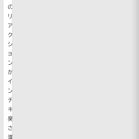
の
リ
ア
ク
シ
ョ
ン
が
イ
ン
チ
キ
臭
さ
満