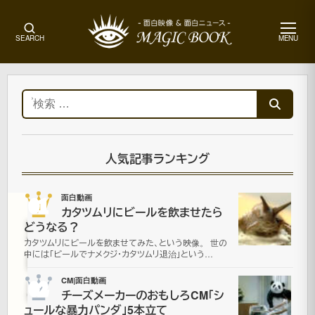
メ
SEARCH
MENU
ニ
ュ
ー
ホ
ー
検
ム
索:
面
白
動
人気記事ランキング
画
01
面白動画
カタツムリにビールを飲ませたら
空
どうなる？
カタツムリにビールを飲ませてみた、という映像。 世の
に
中には「ビールでナメクジ・カタツムリ退治」という…
昇
02
CM|面白動画
チーズメーカーのおもしろCM「シ
ュールな暴力パンダ」5本立て