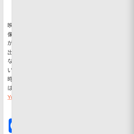
映
像
が
出
な
い
時
は
YouTube
Facebook