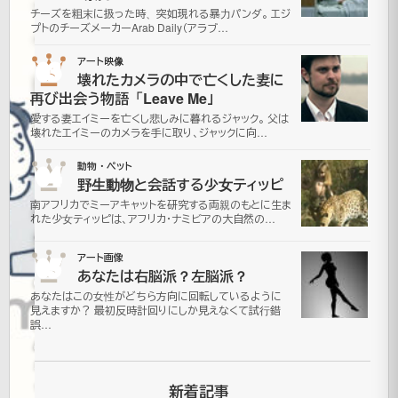
っ
チーズを粗末に扱った時、突如現れる暴力パンダ。 エジ
プトのチーズメーカーArab Daily（アラブ…
て
03
アート映像
い
壊れたカメラの中で亡くした妻に
再び出会う物語「Leave Me」
く
愛する妻エイミーを亡くし悲しみに暮れるジャック。 父は
壊れたエイミーのカメラを手に取り、ジャックに向…
赤
04
動物・ペット
野生動物と会話する少女ティッピ
ん
南アフリカでミーアキャットを研究する両親のもとに生ま
れた少女ティッピは、アフリカ・ナミビアの大自然の…
坊
05
アート画像
あなたは右脳派？左脳派？
2007
あなたはこの女性がどちら方向に回転しているように
年8月
見えますか？ 最初反時計回りにしか見えなくて試行錯
28日
誤…
2021
年7月
更
16日
新着記事