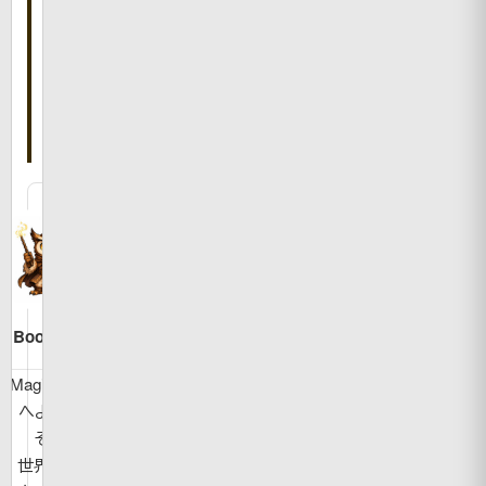
事
を
書
い
た
人
Bookman
MagicBook
へようこ
そ！
世界の面