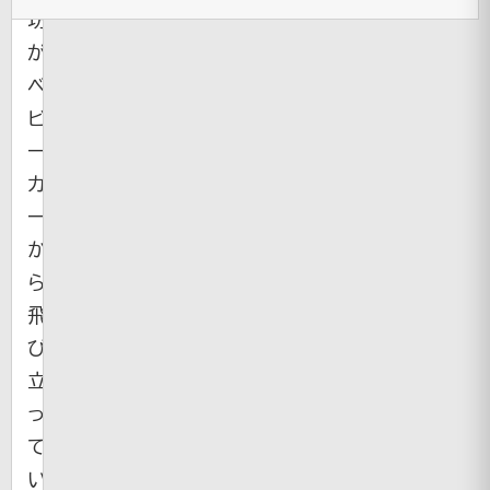
坊
が
ベ
ビ
ー
カ
ー
か
ら
飛
び
立
っ
て
い