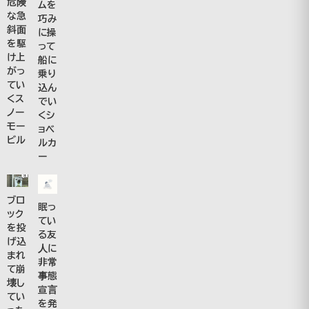
危険
ムを
な急
巧み
斜面
に操
を駆
って
け上
船に
がっ
乗り
てい
込ん
くス
でい
ノー
くシ
モー
ョベ
ビル
ルカ
ー
ブロ
眠っ
ック
てい
を投
る友
げ込
人に
まれ
非常
て崩
事態
壊し
宣言
てい
を発