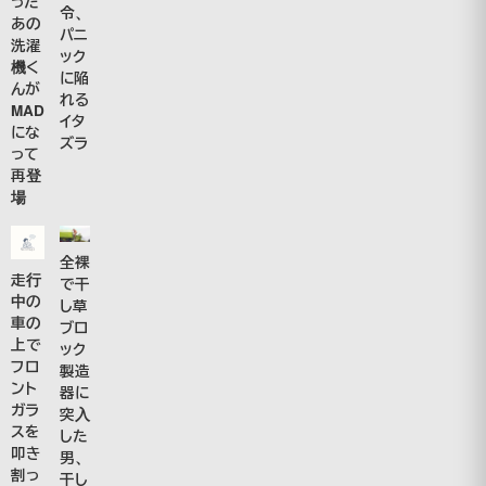
った
令、
あの
パニ
洗濯
ック
機く
に陥
んが
れる
MAD
イタ
にな
ズラ
って
再登
場
全裸
走行
で干
中の
し草
車の
ブロ
上で
ック
フロ
製造
ント
器に
ガラ
突入
スを
した
叩き
男、
割っ
干し