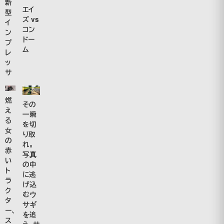
新
エイ
型
ズ vs
イ
コン
ン
ドー
プ
ム
レ
ッ
サ
燃
その
え
一瞬
る
を切
女
り取
の
れ。
赤
写真
い
の中
ト
に逃
ラ
げ込
ク
むウ
タ
サギ
ー、
を追
ス