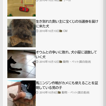
を
擁
し
生き別れた飼い主に宝くじの当選券を届け
て
に来た犬
2010年10月13日
CM
い
ま
す。
オウムとの争いに敗れ、犬小屋に退散して
さ
いく犬
す
2010年10月12日
動物・ペット|面白動画
が
人
口
馬ニンジン作戦がカメにも使えることを証
明している男の子
10
2010年10月6日
動物・ペット|面白動画
億
の