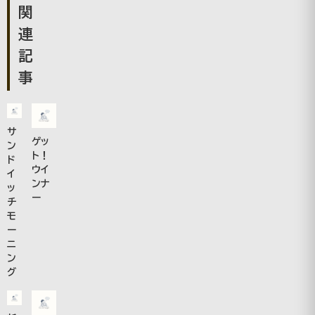
関
連
記
事
サ
ゲッ
ン
ト！
ド
ウイ
イ
ンナ
ッ
ー
チ
モ
ー
ニ
ン
グ