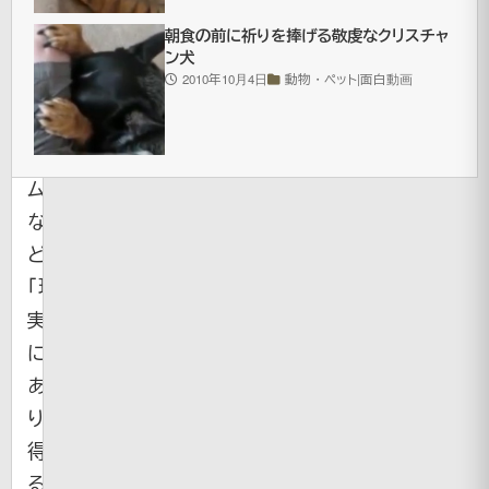
国。
朝食の前に祈りを捧げる敬虔なクリスチャ
XBOX360
ン犬
2010年10月4日
動物・ペット|面白動画
の
ゲ
ー
ム
な
ど
「現
実
に
あ
り
得
る