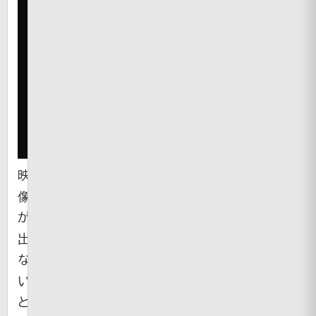
映
像
が
出
な
い
と