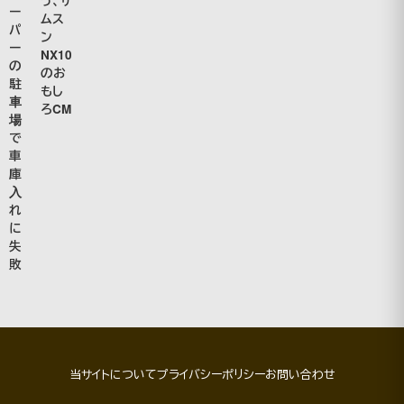
う、サ
ー
ムス
パ
ン
ー
NX10
の
のお
駐
もし
車
ろCM
場
で
車
庫
入
れ
に
失
敗
当サイトについて
プライバシーポリシー
お問い合わせ