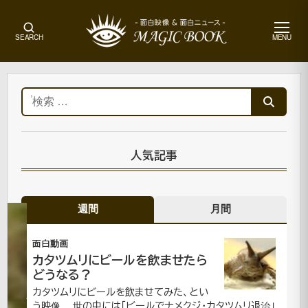
メ
SEARCH
MENU
ニ
ュ
ー
ホ
ー
検
ム
索:
CM|
面
白
人気記事
動
画
週間
月間
XBOX360
面白動画
カタツムリにビールを飲ませたら
的
どうなる？
イ
カタツムリにビールを飲ませてみた、とい
う映像。 世の中には「ビールでナメクジ・カタツムリ退治」