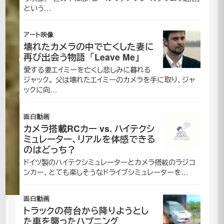
という…
ン
ド
アート映像
壊れたカメラの中で亡くした妻に
再び出会う物語「Leave Me」
2006
愛する妻エイミーを亡くし悲しみに暮れる
年11月
ジャック。 父は壊れたエイミーのカメラを手に取り、ジャ
10日
ックに向…
2021
年7月
面白動画
更
16日
カメラ搭載RCカー vs. ハイテクシ
新
CM|
ミュレーター、リアルを体感できる
面
のはどっち？
白
ドイツ製のハイテクシミュレーターとカメラ搭載のラジコ
動
ンカー、とても楽しそうなドライブシミュレーターを…
画
面白動画
トラックの荷台から降りようとし
た車を襲ったハプニング