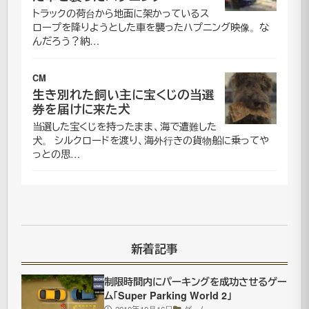
トラックの荷台から地面に架かっているス
ロープを降りようとした車を襲ったハプニング映像。な
飛
んだろう？納…
ん
だ
CM
生き別れた飼い主に宝くじの当選
り
券を届けに来た犬
伸
当選した宝くじを持ったまま、海で遭難した
び
犬。 シルクロードを渡り、海外行きの貨物船に乗ってや
っとの思…
た
り
と
大
変
新着記事
な
人
制限時間内にパーキングを成功させるゲー
ム「Super Parking World 2」
材
2010年10月16日
ゲーム