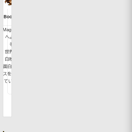
Bookman
MagicBook
へようこ
そ！
世界の面
白映像や
面白ニュー
スを紹介し
ています。