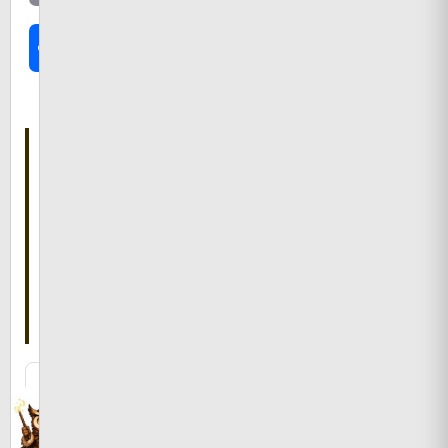
共
有
こ
の
記
事
を
書
い
た
人