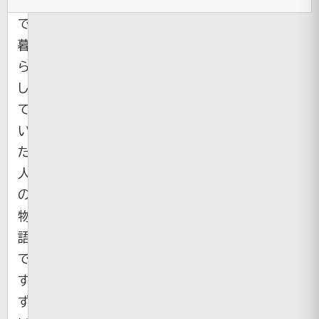
空
で
暮
ら
し
て
い
た
人
の
物
語
で
す。
ず