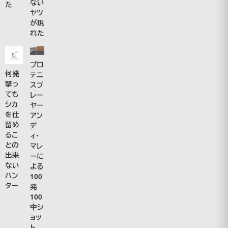
ない
た
ヤツ
が現
れた
プロ
何発
テニ
撃っ
スプ
ても
レー
シカ
ヤー
を仕
アン
留め
デ
るこ
ィ・
との
マレ
出来
ーに
ない
よる
ハン
100
ター
発
100
中シ
ョッ
ト