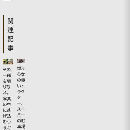
関
連
記
事
燃え
その
る女
一瞬
の赤
を切
いト
り取
ラク
れ。
タ
写真
ー、
の中
スー
に逃
パー
げ込
の駐
むウ
車場
サギ