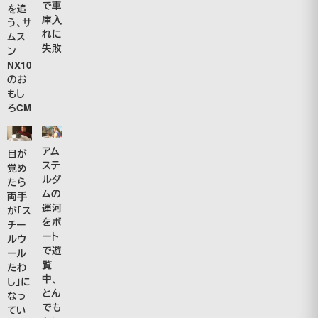
で車
を追
庫入
う、サ
れに
ムス
失敗
ン
NX10
のお
もし
ろCM
アム
目が
ステ
覚め
ルダ
たら
ムの
両手
運河
が「ス
をボ
チー
ート
ルウ
で遊
ール
覧
たわ
中、
し」に
とん
なっ
でも
てい