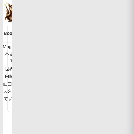
Bookman
MagicBook
へようこ
そ！
世界の面
白映像や
面白ニュー
スを紹介し
ています。