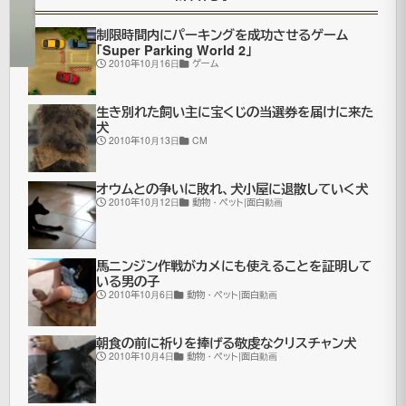
動
画
制限時間内にパーキングを成功させるゲーム
「Super Parking World 2」
2010年10月16日
ゲーム
生き別れた飼い主に宝くじの当選券を届けに来た
犬
2010年10月13日
CM
生
ま
オウムとの争いに敗れ、犬小屋に退散していく犬
2010年10月12日
動物・ペット|面白動画
れ
て
馬ニンジン作戦がカメにも使えることを証明して
か
いる男の子
ら
2010年10月6日
動物・ペット|面白動画
ず
朝食の前に祈りを捧げる敬虔なクリスチャン犬
っ
2010年10月4日
動物・ペット|面白動画
と