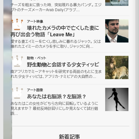
チーズを粗末に扱った時、突如現れる暴力パンダ。 エジ
る”人
プトのチーズメーカーArab Daily（アラブ…
間
03
アート映像
壊れたカメラの中で亡くした妻に
の
再び出会う物語「Leave Me」
愛する妻エイミーを亡くし悲しみに暮れるジャック。 父は
一
壊れたエイミーのカメラを手に取り、ジャックに向…
04
動物・ペット
生”
野生動物と会話する少女ティッピ
南アフリカでミーアキャットを研究する両親のもとに生ま
れた少女ティッピは、アフリカ・ナミビアの大自然の…
2006
年11月
05
アート画像
12日
あなたは右脳派？左脳派？
2021
あなたはこの女性がどちら方向に回転しているように
年7月
見えますか？ 最初反時計回りにしか見えなくて試行錯
誤…
更
16日
新
CM|
面
白
新着記事