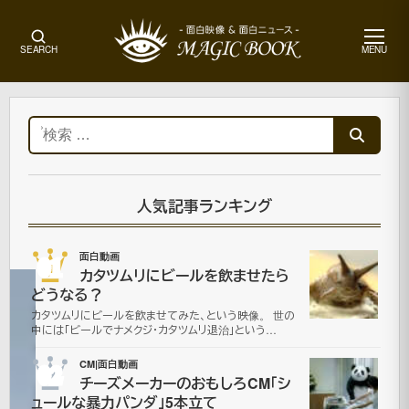
メ
SEARCH
MENU
ニ
ュ
ー
ホ
ー
検
ム
索:
CM|
面
白
人気記事ランキング
動
画
01
面白動画
カタツムリにビールを飲ませたら
どうなる？
XBOX
カタツムリにビールを飲ませてみた、という映像。 世の
中には「ビールでナメクジ・カタツムリ退治」という…
で
02
CM|面白動画
チーズメーカーのおもしろCM「シ
見
ュールな暴力パンダ」5本立て