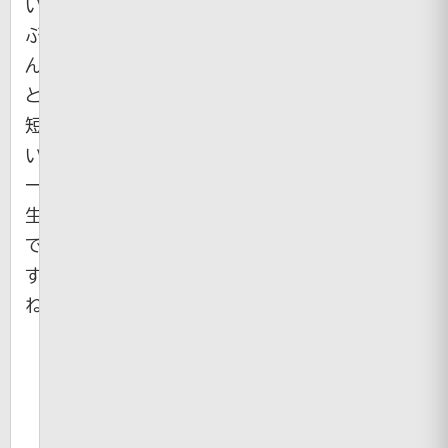
い
ぶ
ん
と
短
い
一
生
で
す
ね・・・