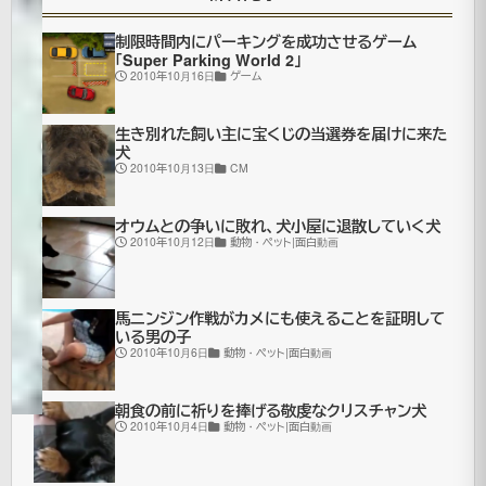
リ
ン
制限時間内にパーキングを成功させるゲーム
「Super Parking World 2」
2010年10月16日
ゲーム
グ
生き別れた飼い主に宝くじの当選券を届けに来た
2006
犬
2010年10月13日
CM
年11月
28日
2021
オウムとの争いに敗れ、犬小屋に退散していく犬
2010年10月12日
動物・ペット|面白動画
年7月
更
16日
新
面
馬ニンジン作戦がカメにも使えることを証明して
白
いる男の子
動
2010年10月6日
動物・ペット|面白動画
画
朝食の前に祈りを捧げる敬虔なクリスチャン犬
2010年10月4日
動物・ペット|面白動画
あ。