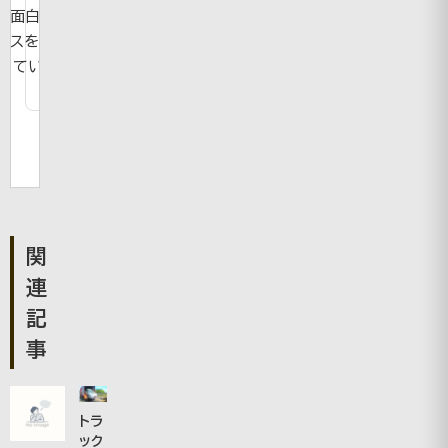
面白ニュー
スを紹介し
ています。
関
連
記
事
トラ
ック