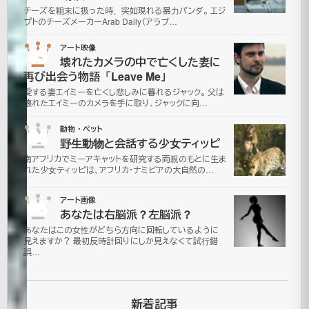
フ
チーズを粗末に扱った時、突如現れる暴力パンダ。 エジ
プトのチーズメーカーArab Daily（アラブ…
ァ
03
アート映像
イ
壊れたカメラの中で亡くした妻に
再び出会う物語「Leave Me」
ト！
愛する妻エイミーを亡くし悲しみに暮れるジャック。 父は
壊れたエイミーのカメラを手に取り、ジャックに向…
痛
04
動物・ペット
野生動物と会話する少女ティッピ
い
南アフリカでミーアキャットを研究する両親のもとに生ま
れた少女ティッピは、アフリカ・ナミビアの大自然の…
パ
05
アート画像
ラ
あなたは右脳派？左脳派？
あなたはこの女性がどちら方向に回転しているように
セ
見えますか？ 最初反時計回りにしか見えなくて試行錯
誤…
ー
新着記事