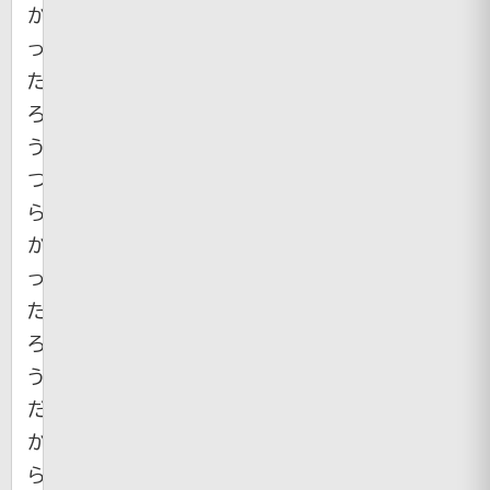
か
っ
た
ろ
う
つ
ら
か
っ
た
ろ
う。
だ
か
ら