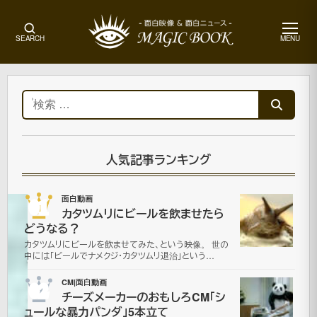
メ
SEARCH
MENU
ニ
ュ
ー
ホ
ー
検
ム
索:
面
白
動
人気記事ランキング
画
01
面白動画
カタツムリにビールを飲ませたら
ナ
どうなる？
カタツムリにビールを飲ませてみた、という映像。 世の
イ
中には「ビールでナメクジ・カタツムリ退治」という…
ス
02
CM|面白動画
チーズメーカーのおもしろCM「シ
ュールな暴力パンダ」5本立て