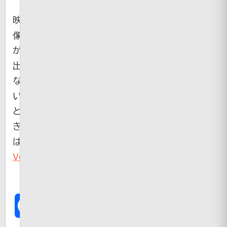
映
像
が
出
な
い
と
き
は
Veoh
Facebook