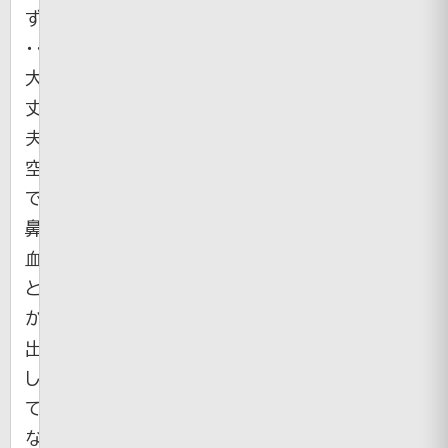
ず。
・・・
大
丈
夫？
空
で
鼻
血
と
か
出
し
て
な