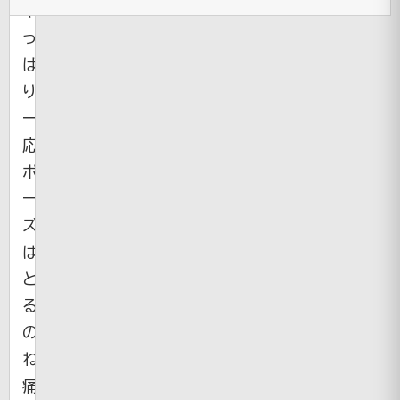
や
っ
ぱ
り
一
応
ポ
ー
ズ
は
と
る
の
ね。
痛