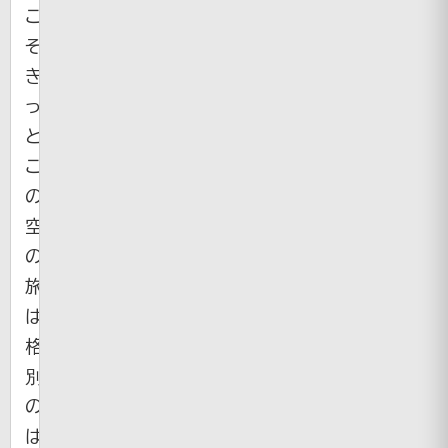
こ
そ
き
っ
と
こ
の
空
の
旅
は
格
別
の
は