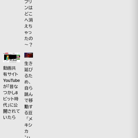
プリ
ンは
どこ
へ消
えち
ゃっ
たの
～？
生き
動画共
延び
有サイト
るた
YouTube
め、
が「昔な
自ら
つかし8
跳ん
ビット時
で移
代」に公
動す
開されて
る豆
いたら
「メ
キシ
カ
ン・