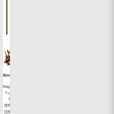
事
を
書
い
た
人
Bookman
MagicBook
へようこ
そ！
世界の面
白映像や