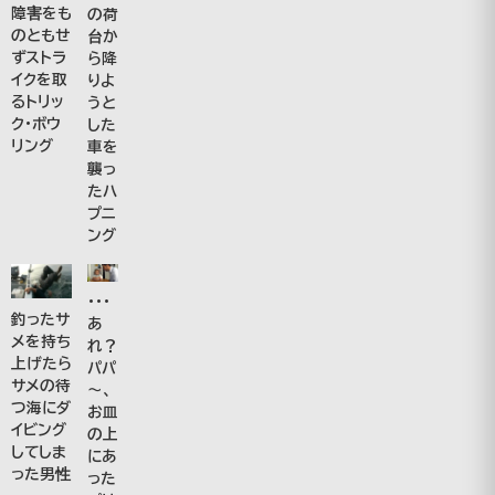
障害をも
の荷
のともせ
台か
ずストラ
ら降
イクを取
りよ
るトリッ
うと
ク・ボウ
した
リング
車を
襲っ
たハ
プニ
ング
・・・
釣ったサ
あ
メを持ち
れ？
上げたら
パパ
サメの待
～、
つ海にダ
お皿
イビング
の上
してしま
にあ
った男性
った