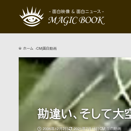
ホーム
CM|面白動画
勘違い、そして大
更
2006年12月2日
2021年7月16日
CM|面白動画