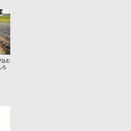
げ込む
しろ