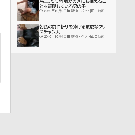
馬ニンジン作戦がカメにも使えるこ
とを証明している男の子
2010年10月6日
動物・ペット|面白動画
朝食の前に祈りを捧げる敬虔なクリ
スチャン犬
2010年10月4日
動物・ペット|面白動画