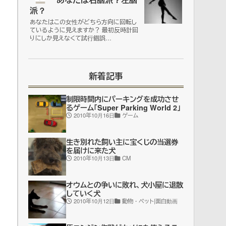
派？
あなたはこの女性がどちら方向に回転し
ているように見えますか？ 最初反時計回
りにしか見えなくて試行錯誤…
新着記事
制限時間内にパーキングを成功させ
るゲーム「Super Parking World 2」
2010年10月16日
ゲーム
生き別れた飼い主に宝くじの当選券
を届けに来た犬
2010年10月13日
CM
オウムとの争いに敗れ、犬小屋に退散
していく犬
2010年10月12日
動物・ペット|面白動画