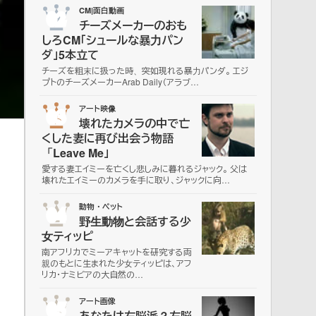
02
CM|面白動画
チーズメーカーのおも
しろCM「シュールな暴力パン
ダ」5本立て
チーズを粗末に扱った時、突如現れる暴力パンダ。 エジ
プトのチーズメーカーArab Daily（アラブ…
03
アート映像
壊れたカメラの中で亡
くした妻に再び出会う物語
「Leave Me」
愛する妻エイミーを亡くし悲しみに暮れるジャック。 父は
壊れたエイミーのカメラを手に取り、ジャックに向…
04
動物・ペット
野生動物と会話する少
女ティッピ
南アフリカでミーアキャットを研究する両
親のもとに生まれた少女ティッピは、アフ
リカ・ナミビアの大自然の…
05
アート画像
あなたは右脳派？左脳