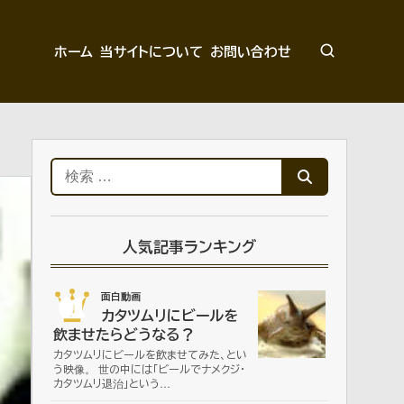
ホーム
当サイトについて
お問い合わせ
検
索:
人気記事ランキング
01
面白動画
カタツムリにビールを
飲ませたらどうなる？
カタツムリにビールを飲ませてみた、とい
う映像。 世の中には「ビールでナメクジ・
カタツムリ退治」という…