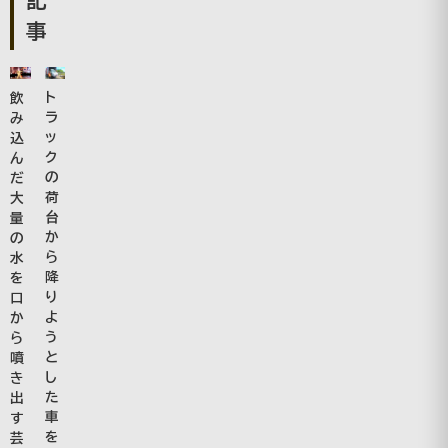
事
ト
飲
ラ
み
ッ
込
ク
ん
の
だ
荷
大
台
量
か
の
ら
水
降
を
り
口
よ
か
う
ら
と
噴
し
き
た
出
車
す
を
芸