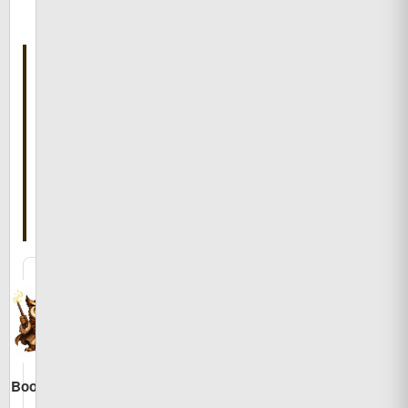
有
こ
の
記
事
を
書
い
た
人
Bookman