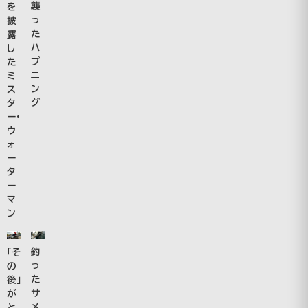
襲
を
っ
披
た
露
ハ
し
プ
た
ニ
ミ
ン
ス
グ
タ
ー・
ウ
ォ
ー
タ
ー
マ
ン
釣
「そ
っ
の
た
後」
サ
が
メ
と