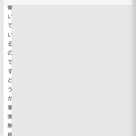
働
い
て
い
る
の
で
す・・・。
ど
う
か
事
実
無
根