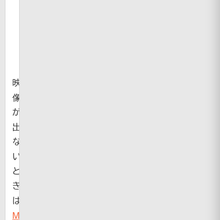
映
像
が
出
な
い
と
き
は
MyVideo