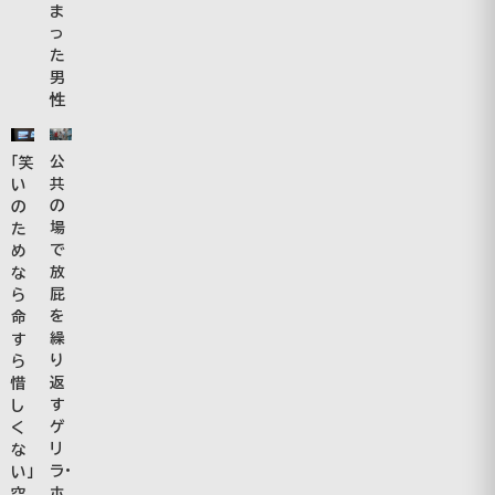
ま
っ
た
男
性
公
「笑
共
い
の
の
場
た
で
め
放
な
屁
ら
を
命
繰
す
り
ら
返
惜
す
し
ゲ
く
リ
な
ラ・
い」
ホ
空