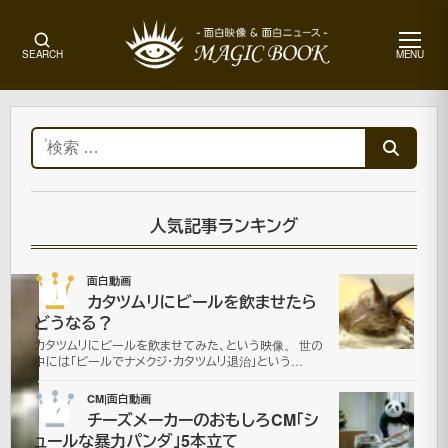
メ
SEARCH
MENU
ニ
ュ
ー
ホ
ー
検
ム
索:
面
白
動
人気記事ランキング
画
01
面白動画
カタツムリにビールを飲ませたら
脂
どうなる？
カタツムリにビールを飲ませてみた、という映像。 世の
肪
中には「ビールでナメクジ・カタツムリ退治」という…
吸
02
CM|面白動画
チーズメーカーのおもしろCM「シ
ュールな暴力パンダ」5本立て