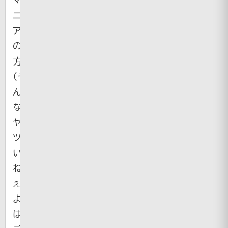
ニ
ア
の
方
（そ
ん
な
ヤ
ツ
い
ね
ぇ
よ）
は