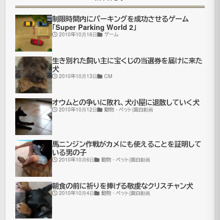
と
制限時間内にパーキングを成功させるゲーム
い
「Super Parking World 2」
2010年10月16日
ゲーム
う
の
生き別れた飼い主に宝くじの当選券を届けに来た
は
犬
2010年10月13日
CM
こ
う
オウムとの争いに敗れ、犬小屋に退散していく犬
2010年10月12日
動物・ペット|面白動画
い
っ
た
馬ニンジン作戦がカメにも使えることを証明して
いる男の子
裏
2010年10月6日
動物・ペット|面白動画
方
さ
朝食の前に祈りを捧げる敬虔なクリスチャン犬
2010年10月4日
動物・ペット|面白動画
ん
が