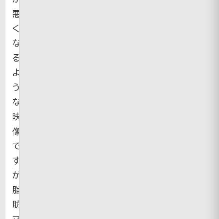
悪
く
な
る
よ
う
な
映
像
で
す
が
脂
肪
マ