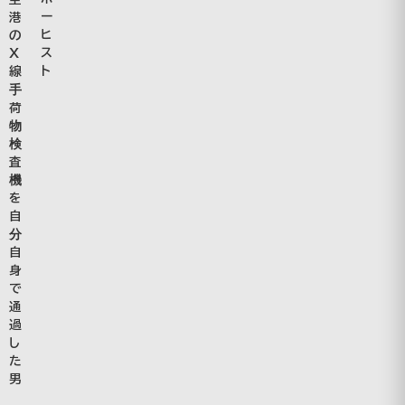
ー
港
ヒ
の
ス
Ｘ
ト
線
手
荷
物
検
査
機
を
自
分
自
身
で
通
過
し
た
男