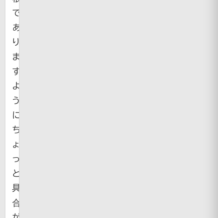
で
あ
り
ま
す
よ
う
に。
ち
ょ
っ
と
具
合
が