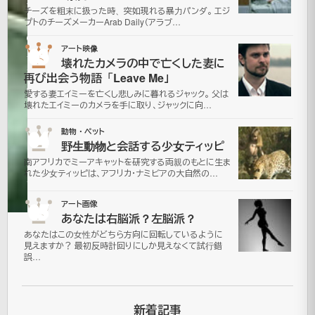
飲
チーズを粗末に扱った時、突如現れる暴力パンダ。 エジ
プトのチーズメーカーArab Daily（アラブ…
2006
03
アート映像
年12月
壊れたカメラの中で亡くした妻に
3日
再び出会う物語「Leave Me」
2021
愛する妻エイミーを亡くし悲しみに暮れるジャック。 父は
年7月
壊れたエイミーのカメラを手に取り、ジャックに向…
更
16日
04
動物・ペット
新
面
野生動物と会話する少女ティッピ
白
南アフリカでミーアキャットを研究する両親のもとに生ま
動
れた少女ティッピは、アフリカ・ナミビアの大自然の…
画
05
アート画像
あなたは右脳派？左脳派？
あなたはこの女性がどちら方向に回転しているように
美
見えますか？ 最初反時計回りにしか見えなくて試行錯
誤…
容
外
科
新着記事