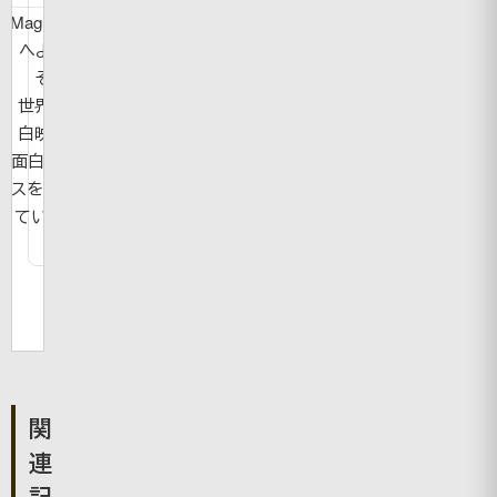
MagicBook
へようこ
そ！
世界の面
白映像や
面白ニュー
スを紹介し
ています。
関
連
記