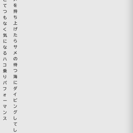
を
て
持
つ
ち
も
上
な
げ
く
た
気
ら
に
サ
な
メ
る
の
ハ
待
コ
つ
乗
海
り
に
パ
ダ
フ
イ
ォ
ビ
ー
ン
マ
グ
ン
し
ス
て
し