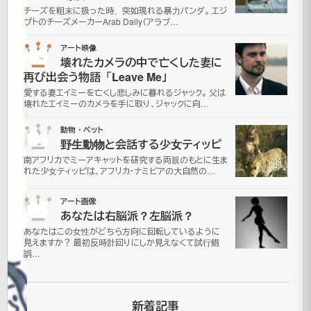
ボ
チーズを粗末に扱った時、突如現れる暴力パンダ。 エジ
プトのチーズメーカーArab Daily（アラブ…
ー
03
アート映像
壊れたカメラの中で亡くした妻に
ト
再び出会う物語「Leave Me」
愛する妻エイミーを亡くし悲しみに暮れるジャック。 父は
ま
壊れたエイミーのカメラを手に取り、ジャックに向…
わ
04
動物・ペット
野生動物と会話する少女ティッピ
り
南アフリカでミーアキャットを研究する両親のもとに生ま
れた少女ティッピは、アフリカ・ナミビアの大自然の…
の
05
アート画像
あなたは右脳派？左脳派？
ハ
あなたはこの女性がどちら方向に回転しているように
見えますか？ 最初反時計回りにしか見えなくて試行錯
プ
誤…
ニ
新着記事