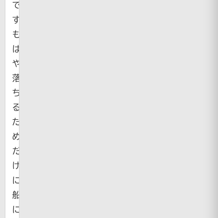
で
す。
も
は
や
落
ち
る
た
め
だ
け
に
船
に