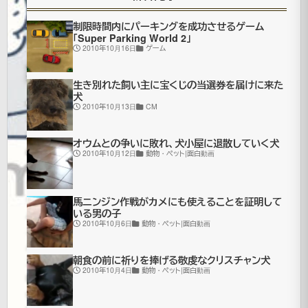
ン
制限時間内にパーキングを成功させるゲーム
グ
「Super Parking World 2」
2010年10月16日
ゲーム
集
生き別れた飼い主に宝くじの当選券を届けに来た
犬
2006
2010年10月13日
CM
年10月
20日
オウムとの争いに敗れ、犬小屋に退散していく犬
2021
2010年10月12日
動物・ペット|面白動画
年7月
更
16日
新
オ
馬ニンジン作戦がカメにも使えることを証明して
いる男の子
ム
2010年10月6日
動物・ペット|面白動画
ニ
バ
朝食の前に祈りを捧げる敬虔なクリスチャン犬
ス
2010年10月4日
動物・ペット|面白動画
映
像|