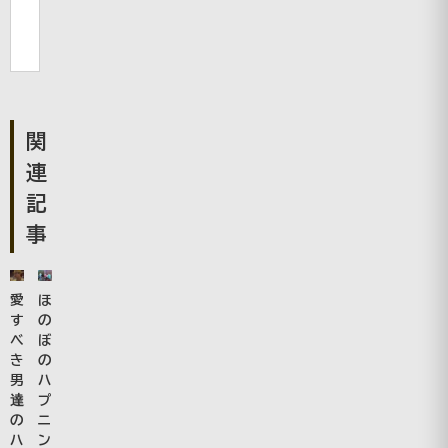
関
連
記
事
愛
ほ
す
の
べ
ぼ
き
の
男
ハ
達
プ
の
ニ
ハ
ン