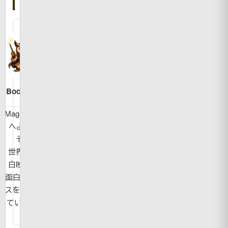
人
Bookman
MagicBook
へようこ
そ！
世界の面
白映像や
面白ニュー
スを紹介し
ています。