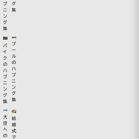
プ
グ
ニ
集
ン
グ
集
プ
バ
ー
イ
ル
ク
の
の
ハ
ハ
プ
プ
ニ
ニ
ン
ン
グ
グ
集
集
大
結
空
婚
へ
式
の
で