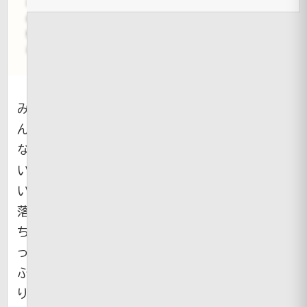
面
白
動
画
み
ん
な
い
い
落
ち
っ
ぷ
り