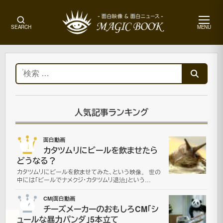
メ
SEARCH
MENU
ニ
ュ
ー
ホ
ー
検
ム
索:
オ
ム
ニ
人気記事ランキング
バ
ス
01
面白動画
映
カタツムリにビールを飲ませたら
像|
どうなる？
面
カタツムリにビールを飲ませてみた、という映像。 世の
白
中には「ビールでナメクジ・カタツムリ退治」という…
動
画
02
CM|面白動画
チーズメーカーのおもしろCM「シ
ュールな暴力パンダ」5本立て