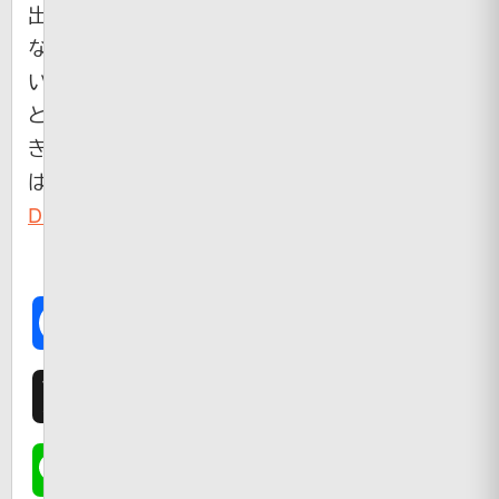
出
な
い
と
き
は
Dailymotion
Facebook
X
Line