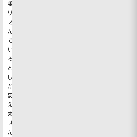
乗
り
込
ん
で
い
る
と
し
か
思
え
ま
せ
ん。