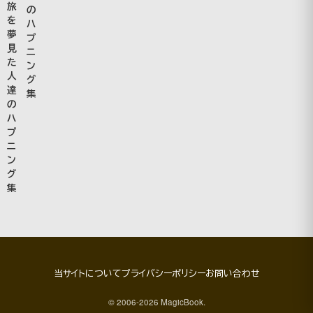
旅
の
を
ハ
夢
プ
見
ニ
た
ン
人
グ
達
集
の
ハ
プ
ニ
ン
グ
集
当サイトについて
プライバシーポリシー
お問い合わせ
© 2006-2026 MagicBook.