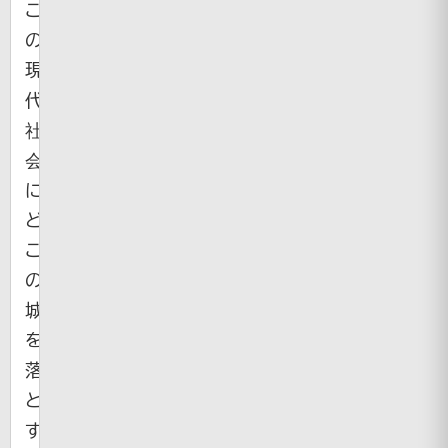
こ
の
現
代
社
会
に
ど
こ
の
城
を
落
と
す