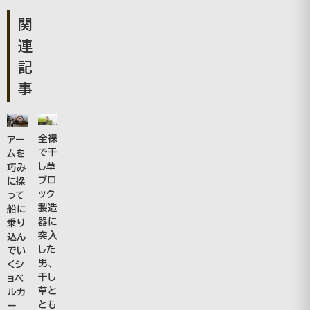
関
連
記
事
全裸
アー
で干
ムを
し草
巧み
ブロ
に操
ック
って
製造
船に
器に
乗り
突入
込ん
した
でい
男、
くシ
干し
ョベ
草と
ルカ
とも
ー