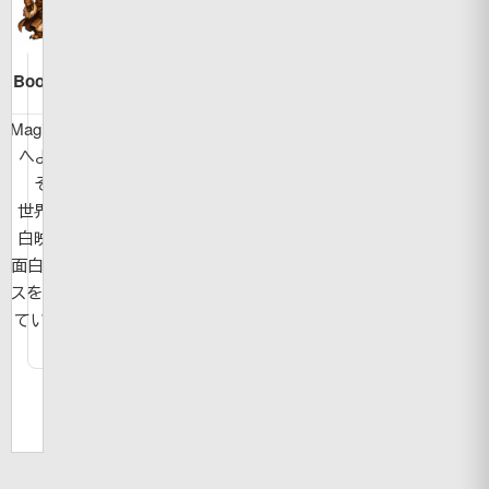
Bookman
MagicBook
へようこ
そ！
世界の面
白映像や
面白ニュー
スを紹介し
ています。