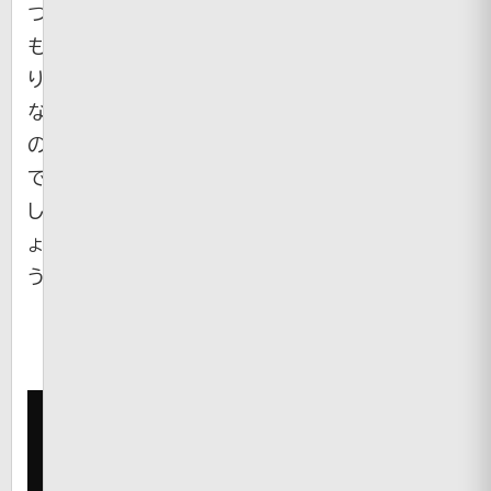
つ
も
り
な
の
で
し
ょ
う。