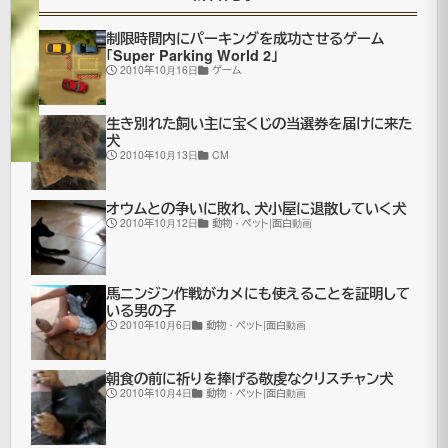
年7月
更
16日
制限時間内にパーキングを成功させるゲーム
新
面
「Super Parking World 2」
2010年10月16日
ゲーム
白
動
画
生き別れた飼い主に宝くじの当選券を届けに来た
犬
2010年10月13日
CM
三
オウムとの争いに敗れ、犬小屋に退散していく犬
2010年10月12日
動物・ペット|面白動画
国
志
馬ニンジン作戦がカメにも使えることを証明して
に
いる男の子
登
2010年10月6日
動物・ペット|面白動画
場
朝食の前に祈りを捧げる敬虔なクリスチャン犬
す
2010年10月4日
動物・ペット|面白動画
る