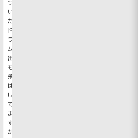
つ
い
た
ド
ラ
ム
缶
も
飛
ば
し
て
ま
す
が、