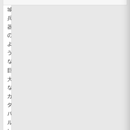
攻
城
兵
器
の
よ
う
な
巨
大
な
カ
タ
パ
ル