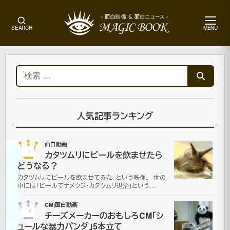
メ
SEARCH
MENU
ニ
ュ
ー
ホ
ー
検
ム
索:
面
白
動
人気記事ランキング
画
01
面白動画
カタツムリにビールを飲ませたら
車
どうなる？
カタツムリにビールを飲ませてみた、という映像。 世の
っ
中には「ビールでナメクジ・カタツムリ退治」という…
て
02
CM|面白動画
チーズメーカーのおもしろCM「シ
ュールな暴力パンダ」5本立て