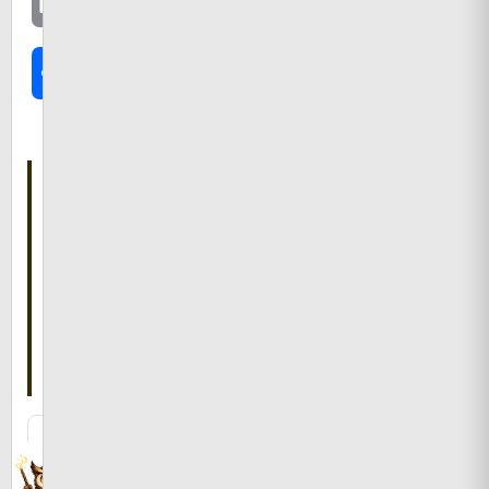
Email
共
有
こ
の
記
事
を
書
い
た
人