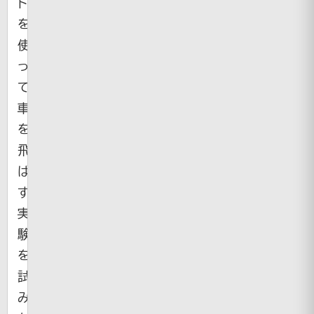
ト
を
使
っ
て、
車
を
飛
ば
す
実
験
を
試
み