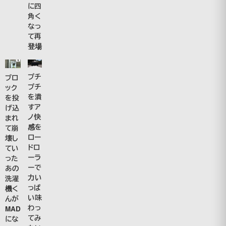
に四
角く
なっ
て再
登場
プチ
ブロ
プチ
ック
を潰
を投
すア
げ込
ノ快
まれ
感を
て崩
ロー
壊し
ドロ
てい
ーラ
った
ーで
あの
力い
洗濯
っぱ
機く
い味
んが
わっ
MAD
てみ
にな