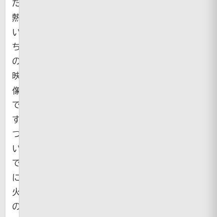
た
熱
い”漢”た
ち
の
映
像
で
す。
つ
い
で
に
火
の