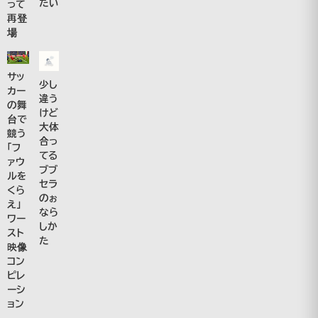
たい
って
再登
場
サッ
少し
カー
違う
の舞
けど
台で
大体
競う
合っ
「フ
てる
ァウ
ブブ
ルを
セラ
くら
のぉ
え」
なら
ワー
しか
スト
た
映像
コン
ピレ
ーシ
ョン