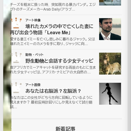
ど
チーズを粗末に扱った時、突如現れる暴力パンダ。 エジ
プトのチーズメーカーArab Daily（アラブ…
の
03
アート映像
く
壊れたカメラの中で亡くした妻に
再び出会う物語「Leave Me」
ら
愛する妻エイミーを亡くし悲しみに暮れるジャック。 父は
壊れたエイミーのカメラを手に取り、ジャックに向…
い
04
動物・ペット
野生動物と会話する少女ティッピ
飛
南アフリカでミーアキャットを研究する両親のもとに生ま
れた少女ティッピは、アフリカ・ナミビアの大自然の…
ぶ
05
アート画像
の？
あなたは右脳派？左脳派？
あなたはこの女性がどちら方向に回転しているように
見えますか？ 最初反時計回りにしか見えなくて試行錯
2006
誤…
年12月
25日
2021
新着記事