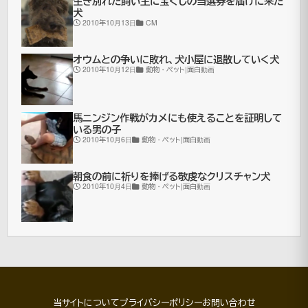
生き別れた飼い主に宝くじの当選券を届けに来た
犬
2010年10月13日
CM
オウムとの争いに敗れ、犬小屋に退散していく犬
2010年10月12日
動物・ペット|面白動画
馬ニンジン作戦がカメにも使えることを証明して
いる男の子
2010年10月6日
動物・ペット|面白動画
朝食の前に祈りを捧げる敬虔なクリスチャン犬
2010年10月4日
動物・ペット|面白動画
当サイトについて
プライバシーポリシー
お問い合わせ