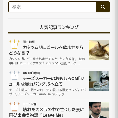
検
索:
人気記事ランキング
01
面白動画
カタツムリにビールを飲ませたら
どうなる？
カタツムリにビールを飲ませてみた、という映像。 世の
中には「ビールでナメクジ・カタツムリ退治」という…
02
CM|面白動画
チーズメーカーのおもしろCM「シ
ュールな暴力パンダ」5本立て
チーズを粗末に扱った時、突如現れる暴力パンダ。 エジ
プトのチーズメーカーArab Daily（アラブ…
03
アート映像
壊れたカメラの中で亡くした妻に
再び出会う物語「Leave Me」