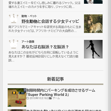
愛する妻エイミーを亡くし悲しみに暮れるジャック。 父は
壊れたエイミーのカメラを手に取り、ジャックに向…
04
動物・ペット
野生動物と会話する少女ティッピ
南アフリカでミーアキャットを研究する両親のもとに生ま
れた少女ティッピは、アフリカ・ナミビアの大自然の…
05
アート画像
あなたは右脳派？左脳派？
あなたはこの女性がどちら方向に回転しているように
見えますか？ 最初反時計回りにしか見えなくて試行錯
誤…
新着記事
制限時間内にパーキングを成功させるゲーム
「Super Parking World 2」
2010年10月16日
ゲーム