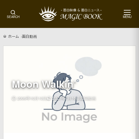
メ
SEARCH
MENU
ニ
ュ
ー
ホーム
面白動画
Moon Walkin’
更
2006年10月13日
2021年7月16日
面白動画
新