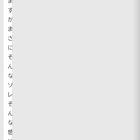
ま
す
が、
ま
さ
に
そ
ん
な
ソ
レ。
そ
ん
な
感