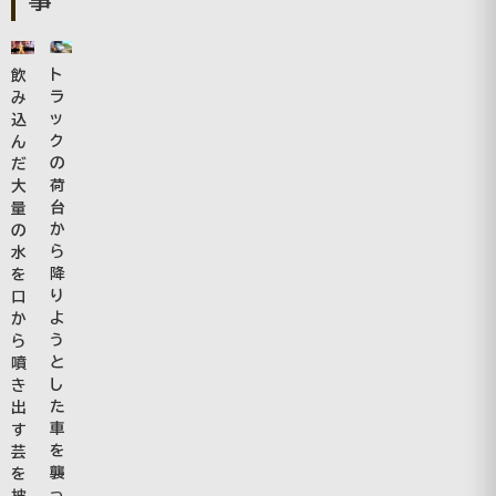
ト
飲
ラ
み
ッ
込
ク
ん
の
だ
荷
大
台
量
か
の
ら
水
降
を
り
口
よ
か
う
ら
と
噴
し
き
た
出
車
す
を
芸
襲
を
っ
披