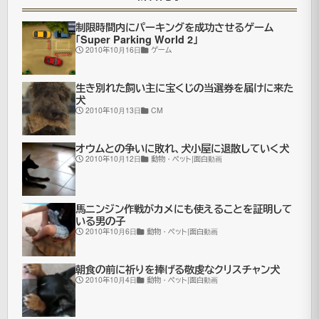
人
制限時間内にパーキングを成功させるゲーム
が、
「Super Parking World 2」
2010年10月16日
ゲーム
車
の
生き別れた飼い主に宝くじの当選券を届けに来た
ハ
犬
2010年10月13日
CM
ン
ド
オウムとの争いに敗れ、犬小屋に退散していく犬
2010年10月12日
動物・ペット|面白動画
ル
を
握
馬ニンジン作戦がカメにも使えることを証明して
いる男の子
っ
2010年10月6日
動物・ペット|面白動画
た
朝食の前に祈りを捧げる敬虔なクリスチャン犬
と
2010年10月4日
動物・ペット|面白動画
た
ん