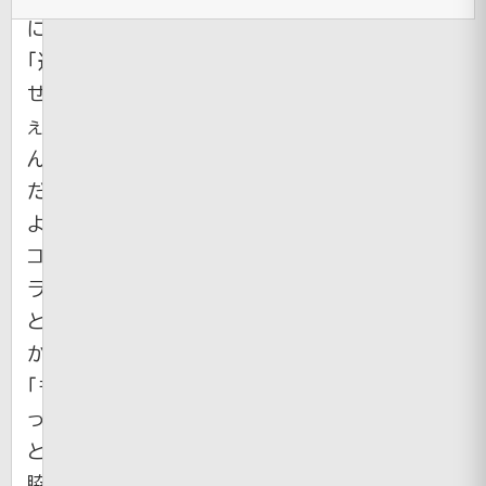
に
「遅
せ
ぇ
ん
だ
よ
コ
ラ」
と
か
「も
っ
と
脇