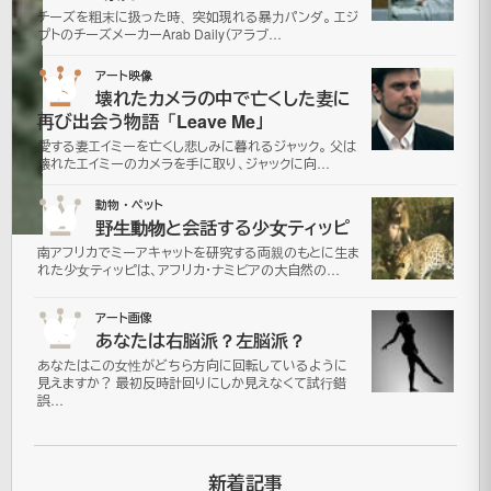
日
チーズを粗末に扱った時、突如現れる暴力パンダ。 エジ
プトのチーズメーカーArab Daily（アラブ…
2021
年7月
03
アート映像
更
16日
壊れたカメラの中で亡くした妻に
新
面
再び出会う物語「Leave Me」
白
愛する妻エイミーを亡くし悲しみに暮れるジャック。 父は
壊れたエイミーのカメラを手に取り、ジャックに向…
動
画
04
動物・ペット
野生動物と会話する少女ティッピ
南アフリカでミーアキャットを研究する両親のもとに生ま
れた少女ティッピは、アフリカ・ナミビアの大自然の…
普
段
05
アート画像
あなたは右脳派？左脳派？
は
あなたはこの女性がどちら方向に回転しているように
大
見えますか？ 最初反時計回りにしか見えなくて試行錯
誤…
人
し
い
新着記事