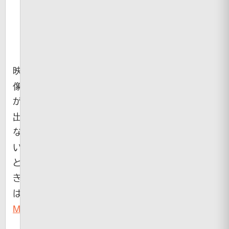
映
像
が
出
な
い
と
き
は
MyVideo