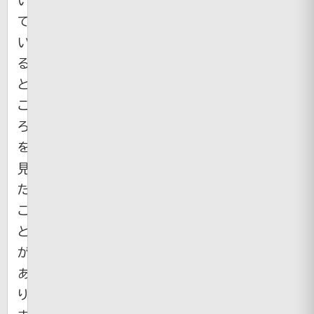
て
い
る
と
こ
ろ
を
見
た
こ
と
が
あ
り