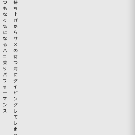
持
つ
ち
も
上
な
げ
く
た
気
ら
に
サ
な
メ
る
の
ハ
待
コ
つ
乗
海
り
に
パ
ダ
フ
イ
ォ
ビ
ー
ン
マ
グ
ン
し
ス
て
し
ま
っ