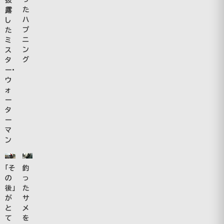
た
露
ハ
し
プ
た
ニ
ミ
ン
ス
グ
タ
ー・
ウ
ォ
ー
タ
ー
マ
ン
釣
「そ
っ
の
た
後」
サ
が
メ
と
を
て