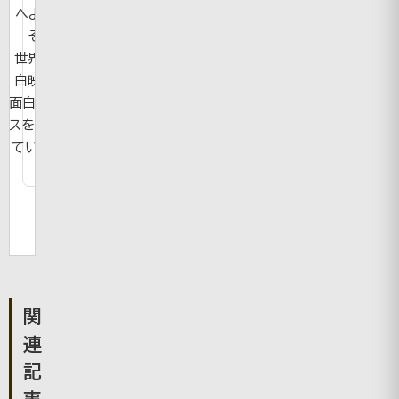
へようこ
そ！
世界の面
白映像や
面白ニュー
スを紹介し
ています。
関
連
記
事