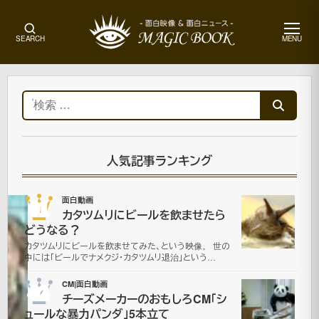
メ
SEARCH
MENU
ニ
ュ
ー
ホ
ー
検
ム
索:
面
白
動
人気記事ランキング
画
01
面白動画
カタツムリにビールを飲ませたら
豹
どうなる？
カタツムリにビールを飲ませてみた、という映像。 世の
変
中には「ビールでナメクジ・カタツムリ退治」という…
02
CM|面白動画
2007
チーズメーカーのおもしろCM「シ
年1月9
ュールな暴力パンダ」5本立て