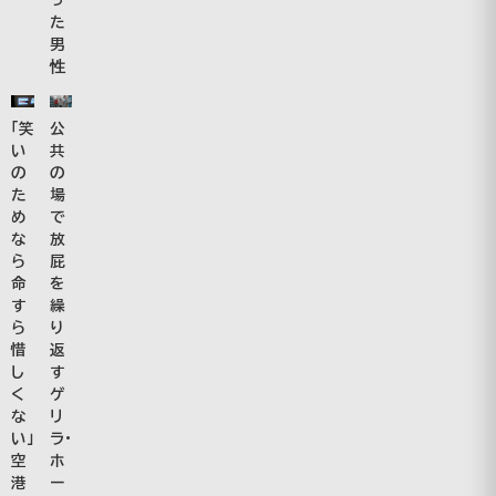
た
男
性
公
「笑
共
い
の
の
場
た
で
め
放
な
屁
ら
を
命
繰
す
り
ら
返
惜
す
し
ゲ
く
リ
な
ラ・
い」
ホ
空
ー
港