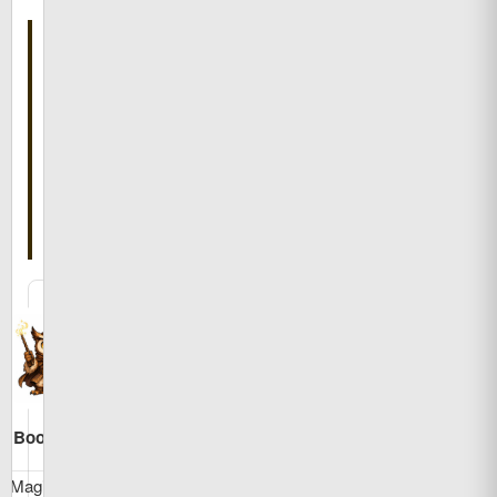
こ
の
記
事
を
書
い
た
人
Bookman
MagicBook