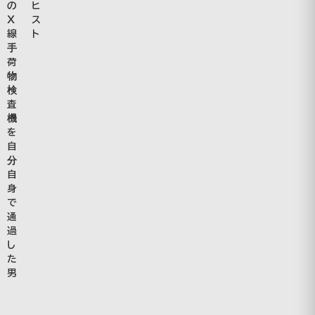
ヒ
の
ス
Ｘ
ト
線
手
荷
物
検
査
機
を
自
分
自
身
で
通
過
し
た
男