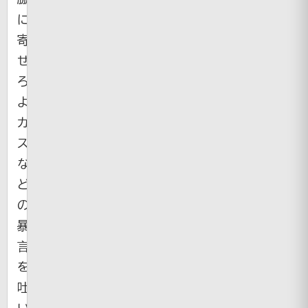
に
寄
せ
ろ
よ
カ
ス」
な
ど
の
暴
言
を
吐
い