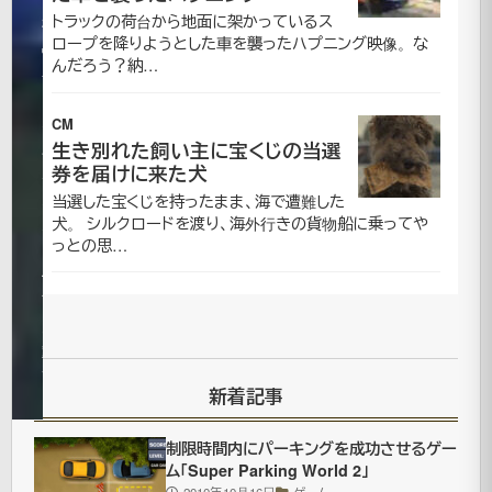
トラックの荷台から地面に架かっているス
28日
ロープを降りようとした車を襲ったハプニング映像。な
2021
んだろう？納…
年7月
更
16日
新
オ
CM
生き別れた飼い主に宝くじの当選
ム
券を届けに来た犬
ニ
当選した宝くじを持ったまま、海で遭難した
バ
犬。 シルクロードを渡り、海外行きの貨物船に乗ってや
ス
っとの思…
映
像|
面
白
動
画
新着記事
制限時間内にパーキングを成功させるゲー
普
ム「Super Parking World 2」
2010年10月16日
ゲーム