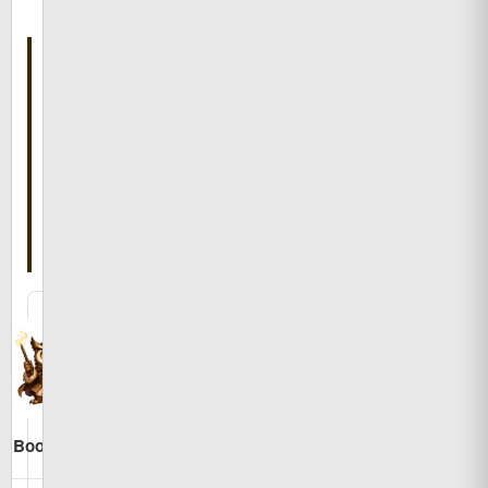
有
こ
の
記
事
を
書
い
た
人
Bookman