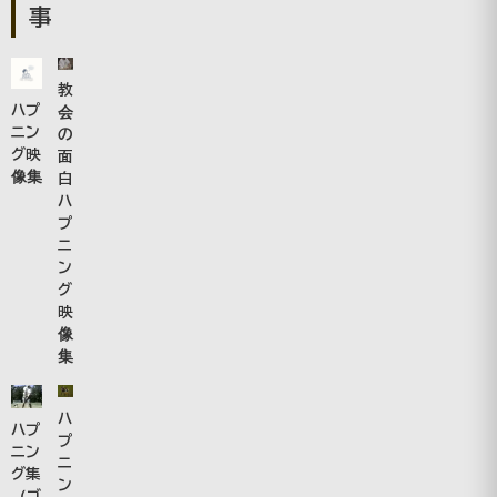
事
教
ハプ
会
ニン
の
グ映
面
像集
白
ハ
プ
ニ
ン
グ
映
像
集
ハ
ハプ
プ
ニン
ニ
グ集
ン
（ゴ