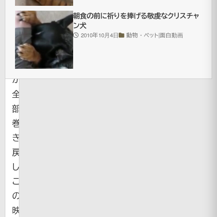
と
朝食の前に祈りを捧げる敬虔なクリスチャ
思
ン犬
い
2010年10月4日
動物・ペット|面白動画
ま
す
が、
全
部
巻
き
戻
し。
こ
の
映