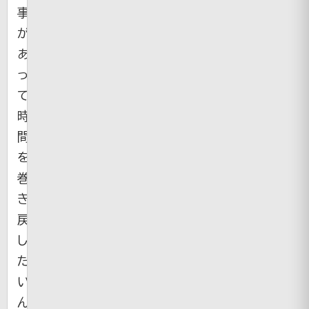
事
が
あ
っ
て
時
間
を
巻
き
戻
し
た
い
ん