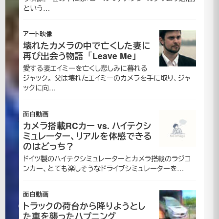
ハ
という…
プ
アート映像
壊れたカメラの中で亡くした妻に
ニ
再び出会う物語「Leave Me」
愛する妻エイミーを亡くし悲しみに暮れる
ン
ジャック。 父は壊れたエイミーのカメラを手に取り、ジャ
ックに向…
グ
巻
面白動画
カメラ搭載RCカー vs. ハイテクシ
き
ミュレーター、リアルを体感できる
のはどっち？
戻
ドイツ製のハイテクシミュレーターとカメラ搭載のラジコ
ンカー、とても楽しそうなドライブシミュレーターを…
し
面白動画
トラックの荷台から降りようとし
2007
た車を襲ったハプニング
年3月