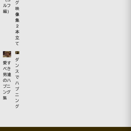
グ
ルフ
映
編）
像
集
２
本
立
て
ダ
愛す
ン
べき
ス
男達
で
のハ
ハ
プニ
プ
ング
ニ
集
ン
グ