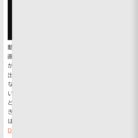
動
画
が
出
な
い
と
き
は
Dailymotion