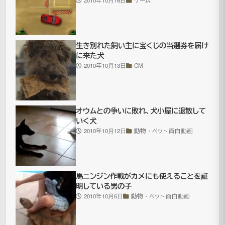
通
に
見
生き別れた飼い主に宝くじの当選券を届け
て
に来た犬
も
2010年10月13日
CM
面
白
い
オウムとの争いに敗れ、犬小屋に退散して
いく犬
ハ
2010年10月12日
動物・ペット|面白動画
プ
ニ
ン
馬ニンジン作戦がカメにも使えることを証
グ
明している男の子
2010年10月6日
動物・ペット|面白動画
集
だ