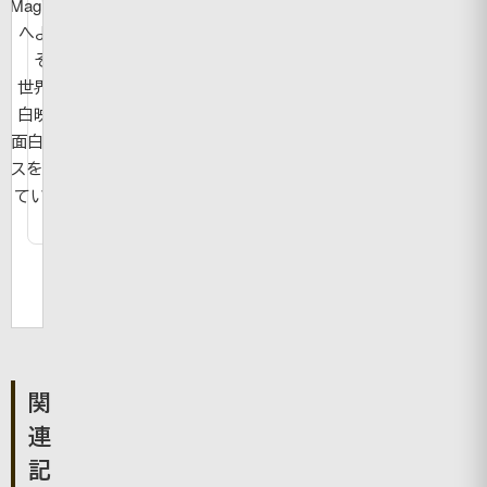
MagicBook
へようこ
そ！
世界の面
白映像や
面白ニュー
スを紹介し
ています。
関
連
記