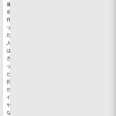
像
を
作
っ
た
人
は、
き
っ
と
何
か
イ
ヤ
な