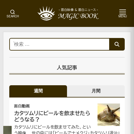
メ
SEARCH
MENU
ニ
ュ
ー
ホ
ー
検
ム
索:
オ
ム
ニ
人気記事
バ
ス
映
週間
月間
像|
面
白
面白動画
動
カタツムリにビールを飲ませたら
画
どうなる？
カタツムリにビールを飲ませてみた、とい
う映像。 世の中には「ビールでナメクジ・カタツムリ退治」