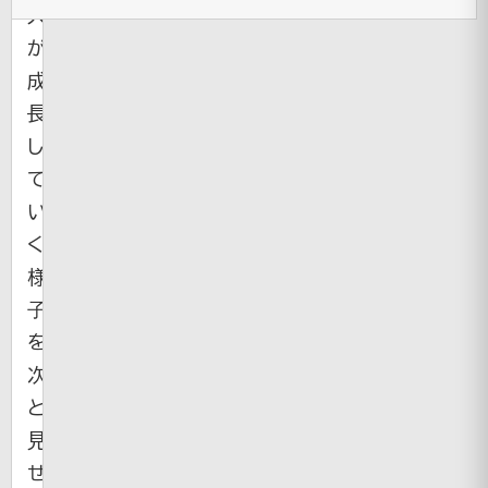
人
が
成
長
し
て
い
く
様
子
を
次々
と
見
せ