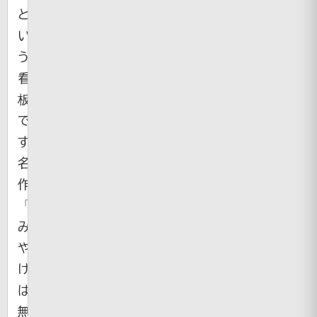
と
い
う
看
板
で
す。
名
作
「お
み
や
げ
は
無