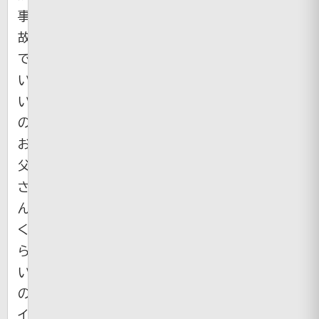
事
故
で
い
い
の、
お
父
さ
ん」
く
ら
い
の
イ