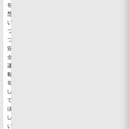
を
想
い
つ
つ
安
全
運
転
を
し
て
ほ
し
い