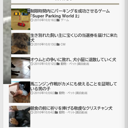
2007
制限時間内にパーキングを成功させるゲーム
年6月
「Super Parking World 2」
27日
2010年10月16日
ゲーム
2021
年7月
生き別れた飼い主に宝くじの当選券を届けに来た
更
16日
犬
2010年10月13日
CM
新
ア
ー
オウムとの争いに敗れ、犬小屋に退散していく犬
ト
2010年10月12日
動物・ペット|面白動画
画
像
馬ニンジン作戦がカメにも使えることを証明して
いる男の子
2010年10月6日
動物・ペット|面白動画
運
転
朝食の前に祈りを捧げる敬虔なクリスチャン犬
2010年10月4日
動物・ペット|面白動画
者
に