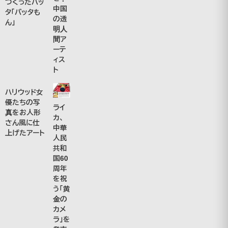
つくったバッ
中国
タ「バッタも
の透
ん」
明人
間ア
ーテ
ィス
ト
ハリウッド女
優たちの写
ライ
真をお人形
カ、
さん風に仕
中華
上げたアート
人民
共和
国60
周年
を祝
う「黄
金の
カメ
ラ」を