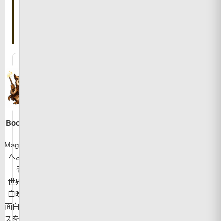
書
い
た
人
Bookman
MagicBook
へようこ
そ！
世界の面
白映像や
面白ニュー
スを紹介し