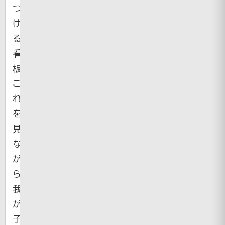
つ
け
る
看
板。
こ
れ
を
見
な
が
ら
我
が
子