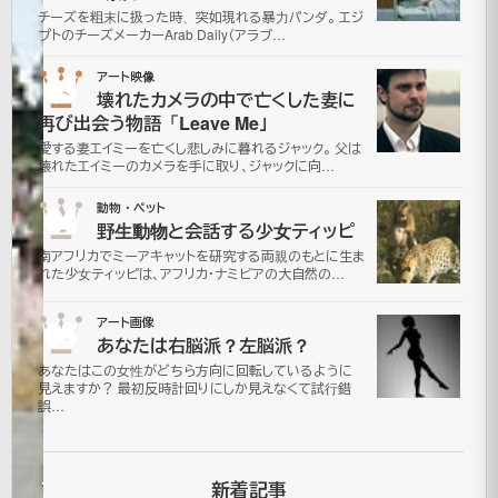
チーズを粗末に扱った時、突如現れる暴力パンダ。 エジ
転
プトのチーズメーカーArab Daily（アラブ…
が
03
アート映像
壊れたカメラの中で亡くした妻に
心
再び出会う物語「Leave Me」
愛する妻エイミーを亡くし悲しみに暮れるジャック。 父は
に
壊れたエイミーのカメラを手に取り、ジャックに向…
04
動物・ペット
染
野生動物と会話する少女ティッピ
南アフリカでミーアキャットを研究する両親のもとに生ま
み
れた少女ティッピは、アフリカ・ナミビアの大自然の…
こ
05
アート画像
あなたは右脳派？左脳派？
む
あなたはこの女性がどちら方向に回転しているように
見えますか？ 最初反時計回りにしか見えなくて試行錯
誤…
看
板
新着記事