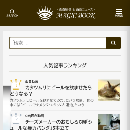
メ
SEARCH
MENU
ニ
ュ
ー
ホ
ー
検
ム
索:
ア
ー
ト
人気記事ランキング
画
像
01
面白動画
カタツムリにビールを飲ませたら
どうなる？
安
カタツムリにビールを飲ませてみた、という映像。 世の
中には「ビールでナメクジ・カタツムリ退治」という…
全
02
CM|面白動画
チーズメーカーのおもしろCM「シ
運
ュールな暴力パンダ」5本立て