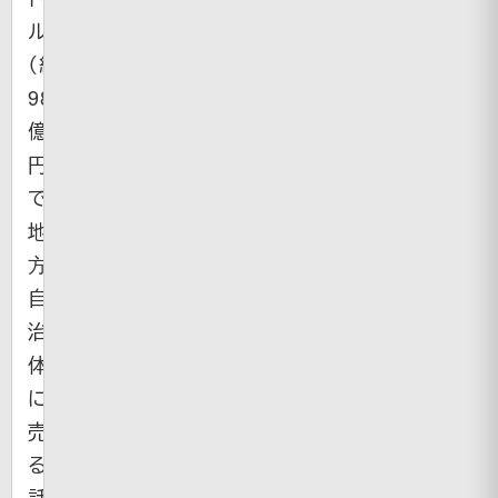
ル
（約
98
億
円）
で
地
方
自
治
体
に
売
る
話