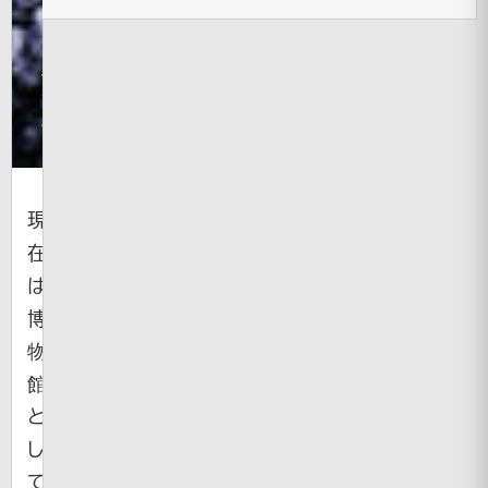
新
そ
の
他
画
像
現
在
は
博
物
館
と
し
て