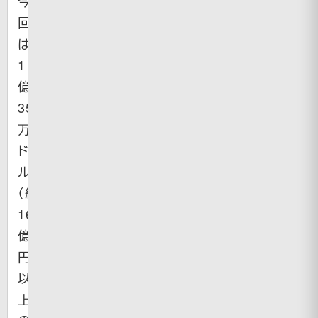
今
回
は
1
億
3500
万
ド
ル
（約
166
億
円）
以
上