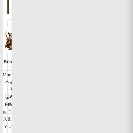
た
人
Bookman
MagicBook
へようこ
そ！
世界の面
白映像や
面白ニュー
スを紹介し
ています。