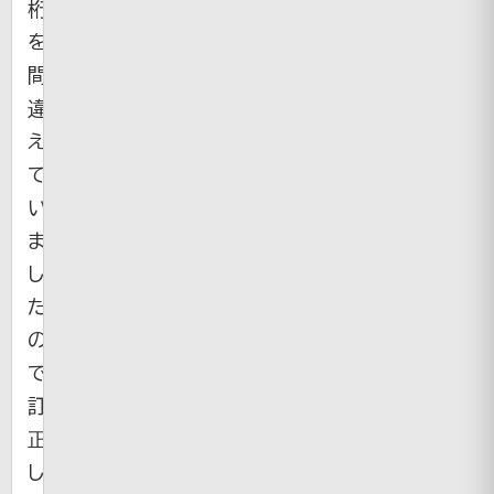
桁
を
間
違
え
て
い
ま
し
た
の
で
訂
正
し