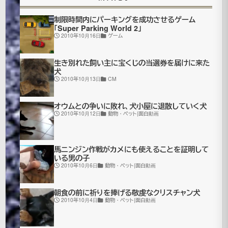
売
制限時間内にパーキングを成功させるゲーム
り
「Super Parking World 2」
2010年10月16日
ゲーム
に
生き別れた飼い主に宝くじの当選券を届けに来た
出
犬
2010年10月13日
CM
て
オウムとの争いに敗れ、犬小屋に退散していく犬
2010年10月12日
動物・ペット|面白動画
い
る？
馬ニンジン作戦がカメにも使えることを証明して
いる男の子
2010年10月6日
動物・ペット|面白動画
2007
年7月4
日
朝食の前に祈りを捧げる敬虔なクリスチャン犬
2010年10月4日
動物・ペット|面白動画
2021
年7月
更
16日