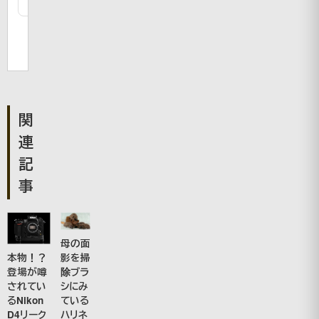
関
連
記
事
母の面
影を掃
本物！？
除ブラ
登場が噂
シにみ
されてい
ている
るNikon
ハリネ
D4リーク