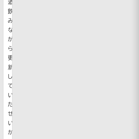
酒
飲
み
な
が
ら
更
新
し
て
い
た
せ
い
か