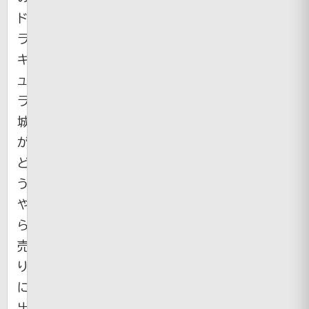
ド
ラ
キ
ュ
ラ
城
が
ど
う
や
ら
売
り
に
出