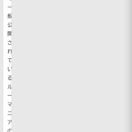
一
般
公
開
さ
れ
て
い
る
ル
ー
マ
ニ
ア
の