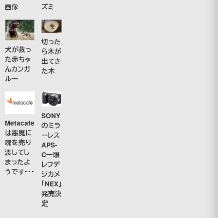
ズミ
画像
切った
犬が救っ
ら木が
た赤ちゃ
出てき
んカンガ
た木
ルー
SONY
Metacafe
のミラ
は悪魔に
ーレス
魂を売り
APS-
渡してし
C一眼
まったよ
レフデ
うです・・・
ジカメ
「NEX」
発売決
定