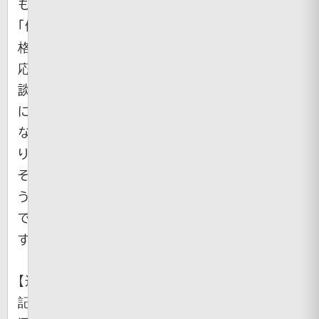
も
「価
格
応
談」
に
な
り
そ
う
で
す。
【追
記】