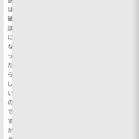
は
破
談
に
な
っ
た
ら
し
い
の
で
す
が、