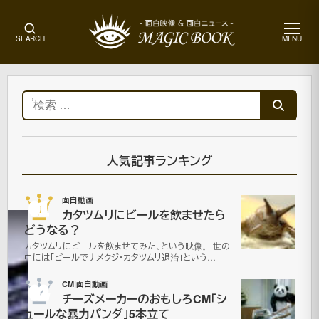
メ
SEARCH
MENU
ニ
ュ
ー
ホ
ー
検
ム
索:
そ
の
他
人気記事ランキング
画
像
01
面白動画
カタツムリにビールを飲ませたら
どうなる？
ル
カタツムリにビールを飲ませてみた、という映像。 世の
中には「ビールでナメクジ・カタツムリ退治」という…
ー
02
CM|面白動画
チーズメーカーのおもしろCM「シ
マ
ュールな暴力パンダ」5本立て