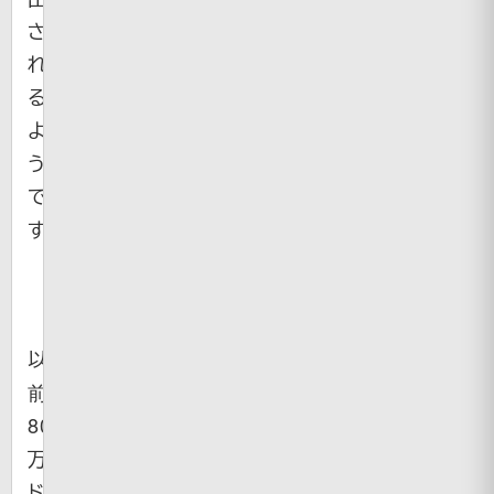
さ
れ
る
よ
う
で
す。
以
前
8000
万
ド