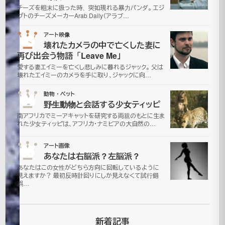
チーズを粗末に扱った時、突如現れる暴力パンダ。 エジ
ニ
プトのチーズメーカーArab Daily（アラブ…
ア
03
アート映像
壊れたカメラの中で亡くした妻に
の
再び出会う物語「Leave Me」
愛する妻エイミーを亡くし悲しみに暮れるジャック。 父は
ド
壊れたエイミーのカメラを手に取り、ジャックに向…
04
動物・ペット
ラ
野生動物と会話する少女ティッピ
南アフリカでミーアキャットを研究する両親のもとに生ま
キ
れた少女ティッピは、アフリカ・ナミビアの大自然の…
ュ
05
アート画像
あなたは右脳派？左脳派？
ラ
あなたはこの女性がどちら方向に回転しているように
見えますか？ 最初反時計回りにしか見えなくて試行錯
誤…
城
が
新着記事