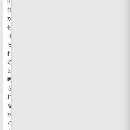
の
値
が
付
け
ら
れ
る
と
噂
さ
れ
な
が
ら