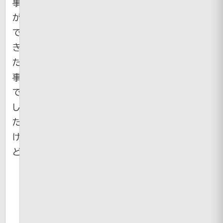
事
が
で
き
た
事
で
し
た
け
ど。