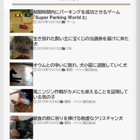
制限時間内にパーキングを成功させるゲーム
「Super Parking World 2」
2010年10月16日
ゲーム
ア
フ
生き別れた飼い主に宝くじの当選券を届けに来た
リ
犬
2010年10月13日
CM
カ
の
オウムとの争いに敗れ、犬小屋に退散していく犬
モ
2010年10月12日
動物・ペット|面白動画
ー
リ
馬ニンジン作戦がカメにも使えることを証明して
いる男の子
タ
2010年10月6日
動物・ペット|面白動画
ニ
ア
朝食の前に祈りを捧げる敬虔なクリスチャン犬
2010年10月4日
動物・ペット|面白動画
に
地