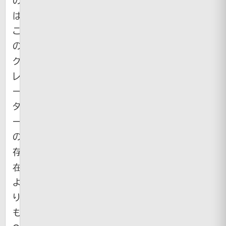
は
こ
の
ク
レ
ー
タ
ー
の
存
在
よ
り
も