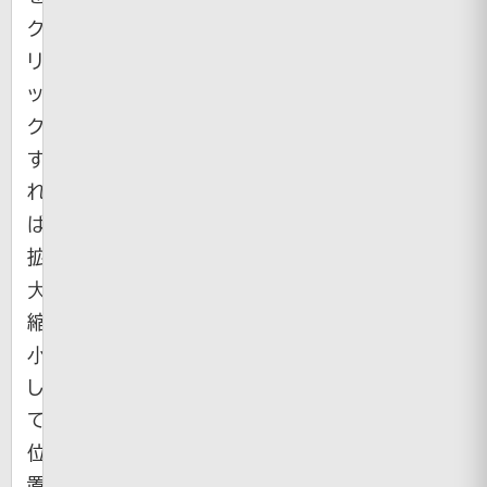
ク
リ
ッ
ク
す
れ
ば
拡
大・
縮
小
し
て
位
置