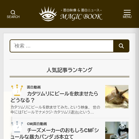
メ
SEARCH
MENU
ニ
ュ
ー
ホ
ー
検
ム
索:
そ
の
他
人気記事ランキング
画
像
01
面白動画
カタツムリにビールを飲ませたら
どうなる？
地
カタツムリにビールを飲ませてみた、という映像。 世の
中には「ビールでナメクジ・カタツムリ退治」という…
球
02
CM|面白動画
チーズメーカーのおもしろCM「シ
の
ュールな暴力パンダ」5本立て