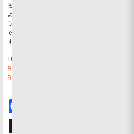
る
よ
う
で
す。
Link（
Dark
Roasted
Blend
）
Facebook
X