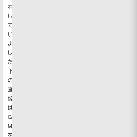
在
し
て
い
ま
し
た。
下
の
画
像
は
Google
Maps
を