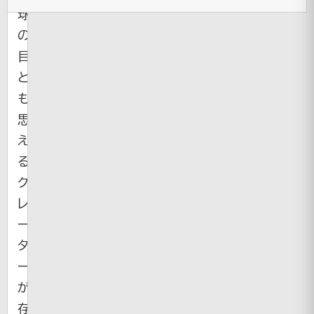
球
の
目
と
も
思
え
る
ク
レ
ー
タ
ー
が
存