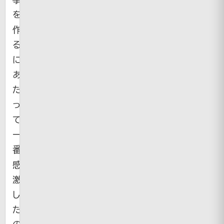
を
作
る
に
あ
た
っ
て
一
番
感
激
し
た
の