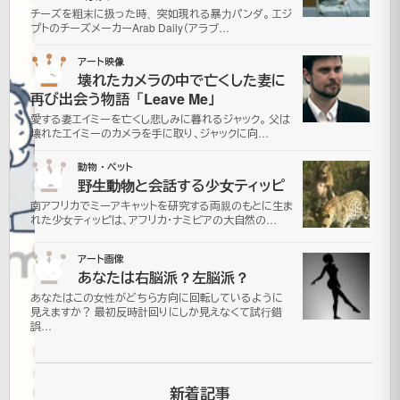
チーズを粗末に扱った時、突如現れる暴力パンダ。 エジ
目
プトのチーズメーカーArab Daily（アラブ…
「The
03
アート映像
壊れたカメラの中で亡くした妻に
Richat
再び出会う物語「Leave Me」
愛する妻エイミーを亡くし悲しみに暮れるジャック。 父は
Structure」
壊れたエイミーのカメラを手に取り、ジャックに向…
04
動物・ペット
野生動物と会話する少女ティッピ
2007
南アフリカでミーアキャットを研究する両親のもとに生ま
年9月
れた少女ティッピは、アフリカ・ナミビアの大自然の…
13日
2021
05
アート画像
年7月
あなたは右脳派？左脳派？
更
16日
あなたはこの女性がどちら方向に回転しているように
新
そ
見えますか？ 最初反時計回りにしか見えなくて試行錯
誤…
の
他
画
新着記事
像