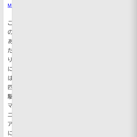
Map
こ
の
あ
た
り
に
は
四
駆
マ
ニ
ア
に