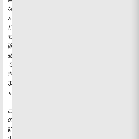
な
ん
か
も
確
認
で
き
ま
す。
こ
の
記
事