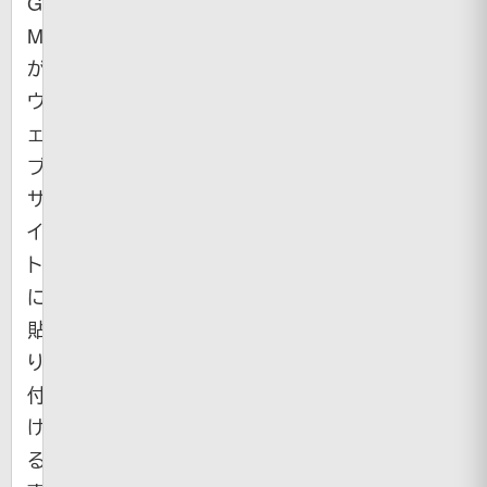
Google
Maps
が
ウ
ェ
ブ
サ
イ
ト
に
貼
り
付
け
る