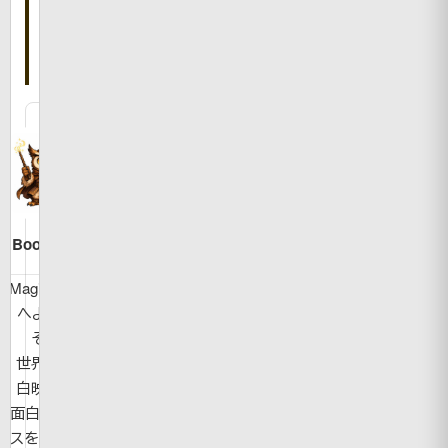
書
い
た
人
Bookman
MagicBook
へようこ
そ！
世界の面
白映像や
面白ニュー
スを紹介し