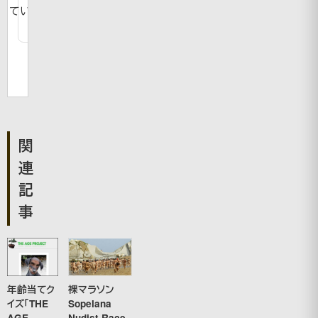
ています。
関
連
記
事
裸マラソン
年齢当てク
Sopelana
イズ「THE
Nudist Race
AGE