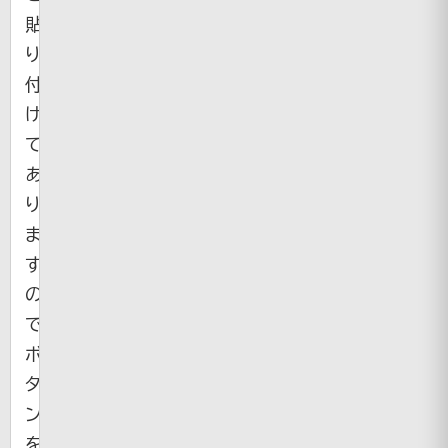
貼
り
付
け
て
あ
り
ま
す
の
で
ボ
タ
ン
を