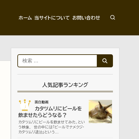
ホーム
当サイトについて
お問い合わせ
検
索:
人気記事ランキング
01
面白動画
カタツムリにビールを
飲ませたらどうなる？
カタツムリにビールを飲ませてみた、とい
う映像。 世の中には「ビールでナメクジ・
カタツムリ退治」という…