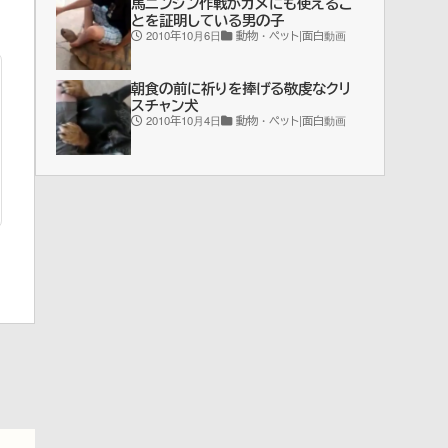
馬ニンジン作戦がカメにも使えるこ
とを証明している男の子
2010年10月6日
動物・ペット|面白動画
朝食の前に祈りを捧げる敬虔なクリ
スチャン犬
2010年10月4日
動物・ペット|面白動画