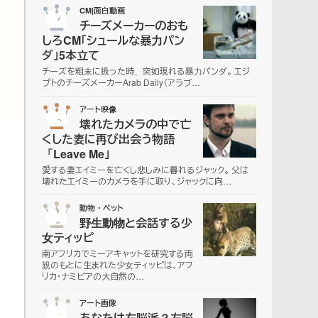
02
CM|面白動画
チーズメーカーのおも
しろCM「シュールな暴力パン
ダ」5本立て
チーズを粗末に扱った時、突如現れる暴力パンダ。 エジ
プトのチーズメーカーArab Daily（アラブ…
03
アート映像
壊れたカメラの中で亡
くした妻に再び出会う物語
「Leave Me」
愛する妻エイミーを亡くし悲しみに暮れるジャック。 父は
壊れたエイミーのカメラを手に取り、ジャックに向…
04
動物・ペット
野生動物と会話する少
女ティッピ
南アフリカでミーアキャットを研究する両
親のもとに生まれた少女ティッピは、アフ
リカ・ナミビアの大自然の…
05
アート画像
あなたは右脳派？左脳