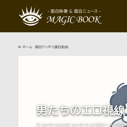
ホーム
面白ドッキリ|面白動画
男たちのエロ視線
更
2007年10月6日
2021年7月16日
面白ドッキリ|面白