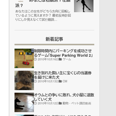
派？
あなたはこの女性がどちら方向に回転し
ているように見えますか？ 最初反時計回
りにしか見えなくて試行錯誤…
新着記事
制限時間内にパーキングを成功させ
るゲーム「Super Parking World 2」
2010年10月16日
ゲーム
生き別れた飼い主に宝くじの当選券
を届けに来た犬
2010年10月13日
CM
オウムとの争いに敗れ、犬小屋に退散
していく犬
2010年10月12日
動物・ペット|面白動画