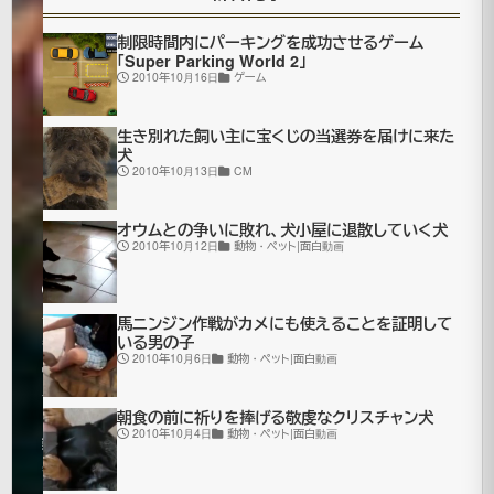
て
制限時間内にパーキングを成功させるゲーム
「Super Parking World 2」
く
2010年10月16日
ゲーム
る
生き別れた飼い主に宝くじの当選券を届けに来た
犬
2010年10月13日
CM
ー
ッ
オウムとの争いに敗れ、犬小屋に退散していく犬
2010年10月12日
動物・ペット|面白動画
2007
年11月
馬ニンジン作戦がカメにも使えることを証明して
5日
いる男の子
2010年10月6日
動物・ペット|面白動画
2021
年7月
更
朝食の前に祈りを捧げる敬虔なクリスチャン犬
16日
2010年10月4日
動物・ペット|面白動画
新
動
物・
ペッ