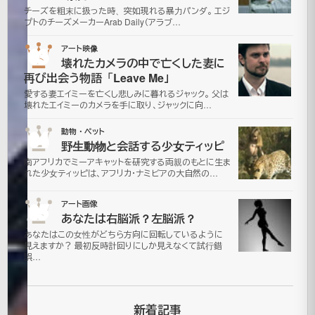
わ
チーズを粗末に扱った時、突如現れる暴力パンダ。 エジ
プトのチーズメーカーArab Daily（アラブ…
い
03
アート映像
い
壊れたカメラの中で亡くした妻に
再び出会う物語「Leave Me」
巨
愛する妻エイミーを亡くし悲しみに暮れるジャック。 父は
壊れたエイミーのカメラを手に取り、ジャックに向…
グ
04
動物・ペット
野生動物と会話する少女ティッピ
モ
南アフリカでミーアキャットを研究する両親のもとに生ま
れた少女ティッピは、アフリカ・ナミビアの大自然の…
が
05
アート画像
追
あなたは右脳派？左脳派？
あなたはこの女性がどちら方向に回転しているように
い
見えますか？ 最初反時計回りにしか見えなくて試行錯
誤…
か
け
新着記事