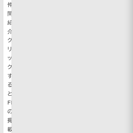
仲
間
紹
介。
ク
リ
ッ
ク
す
る
と
Flickr
の
掲
載