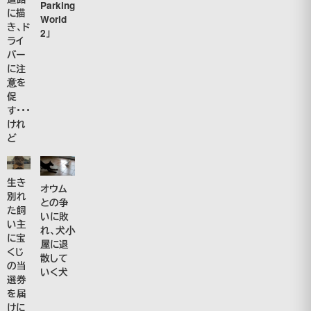
Parking
に描
World
き、ド
2」
ライ
バー
に注
意を
促
す・・・
けれ
ど
生き
オウム
別れ
との争
た飼
いに敗
い主
れ、犬小
に宝
屋に退
くじ
散して
の当
いく犬
選券
を届
けに