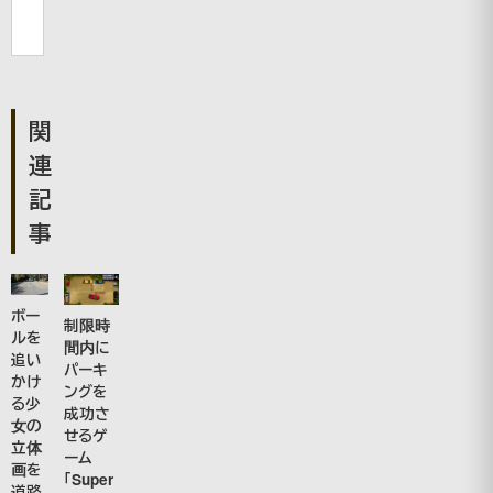
関
連
記
事
ボー
制限時
ルを
間内に
追い
パーキ
かけ
ングを
る少
成功さ
女の
せるゲ
立体
ーム
画を
「Super
道路