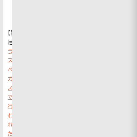
【関
連】
ラ
ス
ベ
ガ
ス
で
行
わ
れ
た