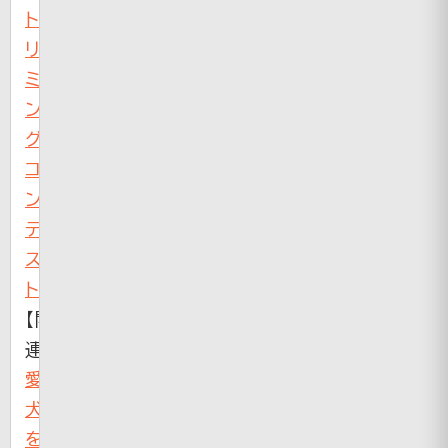
ト
リ
ミ
ン
グ
コ
ン
テ
ス
ト
【関
連】
愛
犬
を