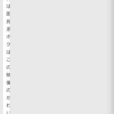
は
即
死
系。
ボ
ク
は
こ
の
映
像
の
か
わ
い