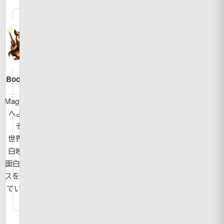
Bookman
MagicBook
へようこ
そ！
世界の面
白映像や
面白ニュー
スを紹介し
ています。