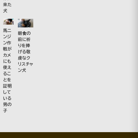
来た
犬
馬ニ
朝食の
ンジ
前に祈
ン作
りを捧
戦が
げる敬
カメ
虔なク
にも
リスチャ
使え
ン犬
るこ
とを
証明
して
いる
男の
子