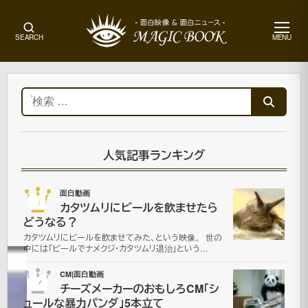
メ
SEARCH
MENU
ニ
ュ
ー
ホ
ー
検
ム
索:
動
物・
ペッ
人気記事ランキング
ト|面
白動
01
面白動画
画|
カタツムリにビールを飲ませたら
面白
どうなる？
画像
カタツムリにビールを飲ませてみた、という映像。 世の
中には「ビールでナメクジ・カタツムリ退治」という…
か
02
CM|面白動画
チーズメーカーのおもしろCM「シ
ュールな暴力パンダ」5本立て