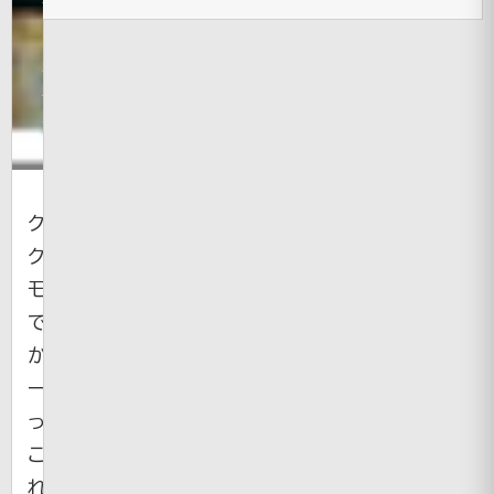
ト|面
白動
画|
面白
画像
ク、
ク
モ
で
か
ー
っ！？
こ
れ