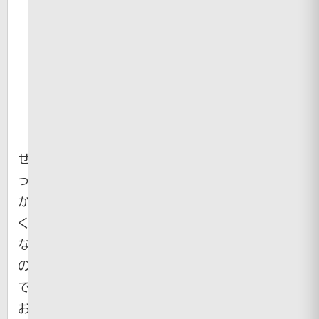
せ
っ
か
く
な
の
で
お