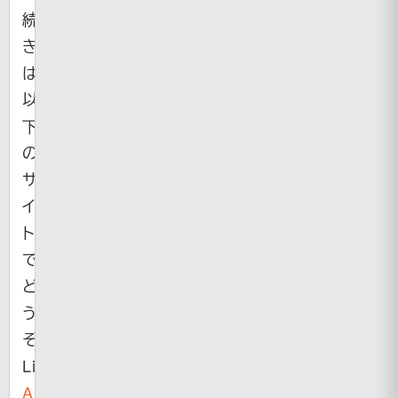
続
き
は
以
下
の
サ
イ
ト
で
ど
う
ぞ。
Link（
You
Are