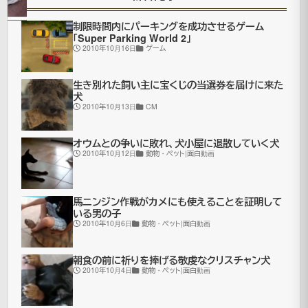
制限時間内にパーキングを成功させるゲーム
「Super Parking World 2」
2010年10月16日
ゲーム
Photoshop
を
生き別れた飼い主に宝くじの当選券を届けに来た
使
犬
2010年10月13日
CM
っ
た
オウムとの争いに敗れ、犬小屋に退散していく犬
人
2010年10月12日
動物・ペット|面白動画
と
食
馬ニンジン作戦がカメにも使えることを証明して
いる男の子
物
2010年10月6日
動物・ペット|面白動画
の
合
朝食の前に祈りを捧げる敬虔なクリスチャン犬
2010年10月4日
動物・ペット|面白動画
成
画