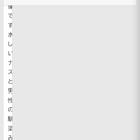
像
で
す。
水々
し
い
ナ
ス
と
男
性
の
馴
染
み