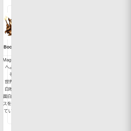
Bookman
MagicBook
へようこ
そ！
世界の面
白映像や
面白ニュー
スを紹介し
ています。