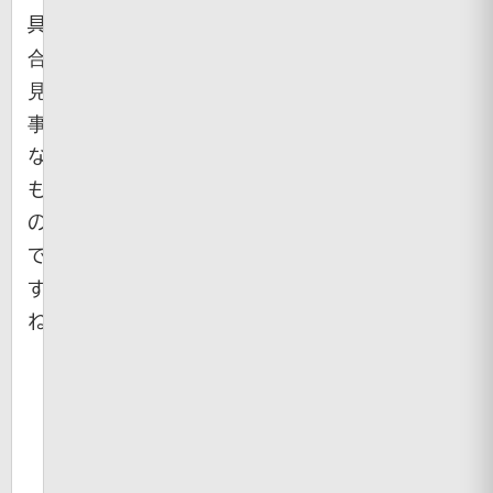
具
合、
見
事
な
も
の
で
す
ね。