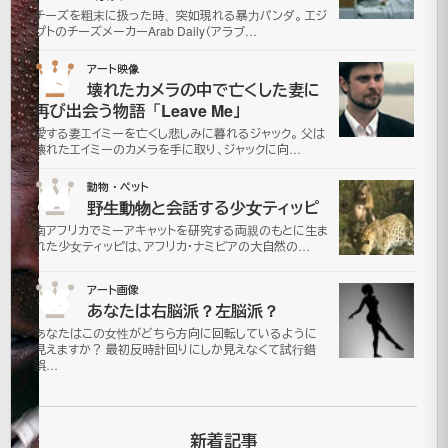
チーズを粗末に扱った時、突如現れる暴力パンダ。 エジ
物
プトのチーズメーカーArab Daily（アラブ…
の
03
アート映像
壊れたカメラの中で亡くした妻に
融
再び出会う物語「Leave Me」
愛する妻エイミーを亡くし悲しみに暮れるジャック。 父は
合
壊れたエイミーのカメラを手に取り、ジャックに向…
04
動物・ペット
野生動物と会話する少女ティッピ
2007
南アフリカでミーアキャットを研究する両親のもとに生ま
年11月
れた少女ティッピは、アフリカ・ナミビアの大自然の…
26日
2021
05
アート画像
年7月
あなたは右脳派？左脳派？
更
16日
あなたはこの女性がどちら方向に回転しているように
新
ア
見えますか？ 最初反時計回りにしか見えなくて試行錯
誤…
ー
ト
画
新着記事
像