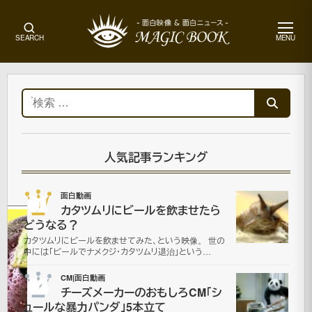
メ
SEARCH
MENU
ニ
ュ
ー
ホ
ー
検
ム
索:
ア
ー
ト
人気記事ランキング
画
像
01
面白動画
カタツムリにビールを飲ませたら
どうなる？
人
カタツムリにビールを飲ませてみた、という映像。 世の
中には「ビールでナメクジ・カタツムリ退治」という…
と
02
CM|面白動画
チーズメーカーのおもしろCM「シ
食
ュールな暴力パンダ」5本立て