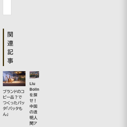
関
連
記
事
Liu
Bolin
ブランドのコ
を探
ピー品？で
せ！
つくったバッ
中国
タ「バッタも
の透
ん」
明人
間ア