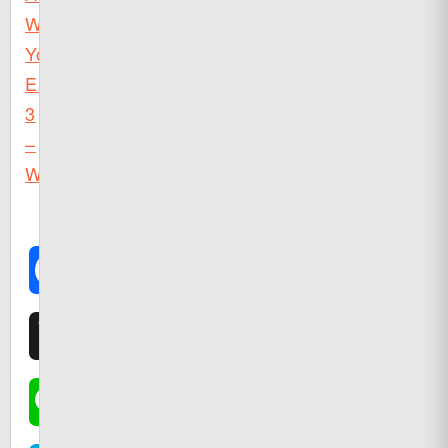
What
You
Eat
3
–
Worth1000.com
）
Facebook
X
Line