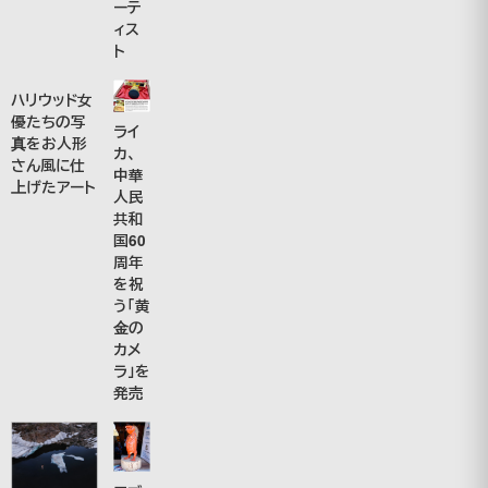
ーテ
ィス
ト
ハリウッド女
優たちの写
ライ
真をお人形
カ、
さん風に仕
中華
上げたアート
人民
共和
国60
周年
を祝
う「黄
金の
カメ
ラ」を
発売