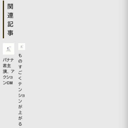
関
連
記
事
も
バナナ
の
君主
す
演、ア
ご
クショ
く
ンCM
テ
ン
ショ
ン
が
上
が
る