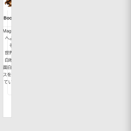
Bookman
MagicBook
へようこ
そ！
世界の面
白映像や
面白ニュー
スを紹介し
ています。