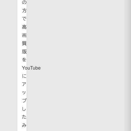
の
方
で
高
画
質
版
を
YouTube
に
ア
ッ
プ
し
た
み