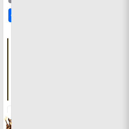
共
有
こ
の
記
事
を
書
い
た
人