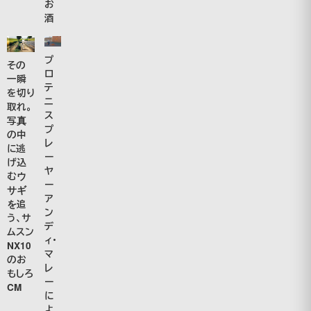
お
酒
プ
その
ロ
一瞬
テ
を切り
ニ
取れ。
ス
写真
プ
の中
レ
に逃
ー
げ込
ヤ
むウ
ー
サギ
ア
を追
ン
う、サ
デ
ムスン
ィ・
NX10
マ
のお
レ
もしろ
ー
CM
に
よ