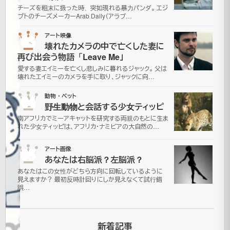
チーズを粗末に扱った時、突如現れる暴力パンダ。 エジ
ッ
プトのチーズメーカーArab Daily（アラブ…
チ
03
アート映像
壊れたカメラの中で亡くした妻に
な
再び出会う物語「Leave Me」
愛する妻エイミーを亡くし悲しみに暮れるジャック。 父は
ア
壊れたエイミーのカメラを手に取り、ジャックに向…
04
動物・ペット
ク
野生動物と会話する少女ティッピ
南アフリカでミーアキャットを研究する両親のもとに生ま
シ
れた少女ティッピは、アフリカ・ナミビアの大自然の…
ョ
05
アート画像
あなたは右脳派？左脳派？
ン
あなたはこの女性がどちら方向に回転しているように
見えますか？ 最初反時計回りにしか見えなくて試行錯
誤…
CM
2008
新着記事