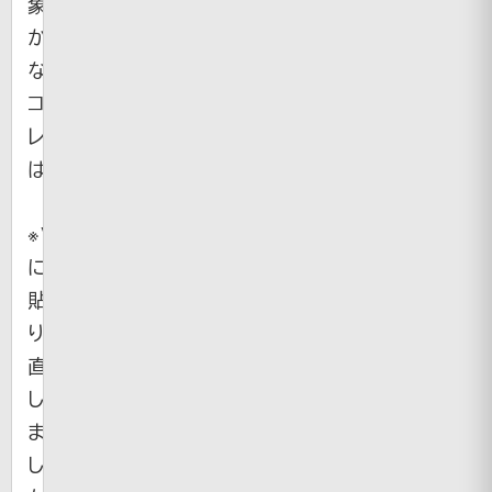
象
か
な、
コ
レ
は。
※Vimeo
に
貼
り
直
し
ま
し