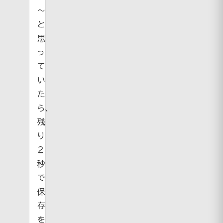
～
と
思
っ
て
い
た
ら、
残
り
２
秒
で
保
存
を