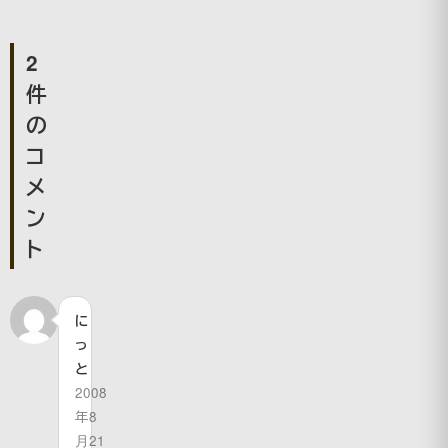
2
件
の
コ
メ
ン
ト
に
っ
と
2008
年8
月21