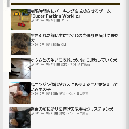
年8月
20日
制限時間内にパーキングを成功させるゲーム
2021
「Super Parking World 2」
2010年10月16日
ゲーム
年7月
更
16日
新
CM|
生き別れた飼い主に宝くじの当選券を届けに来た
犬
面
2010年10月13日
CM
白
動
オウムとの争いに敗れ、犬小屋に退散していく犬
画
2010年10月12日
動物・ペット|面白動画
馬ニンジン作戦がカメにも使えることを証明して
SELA
いる男の子
は
2010年10月6日
動物・ペット|面白動画
ロ
朝食の前に祈りを捧げる敬虔なクリスチャン犬
シ
2010年10月4日
動物・ペット|面白動画
ア
の