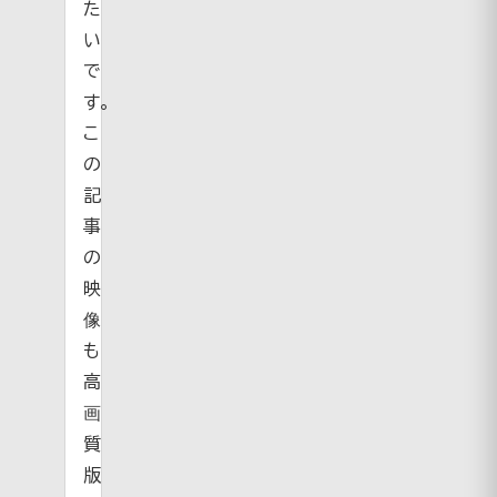
た
い
で
す。
こ
の
記
事
の
映
像
も
高
画
質
版