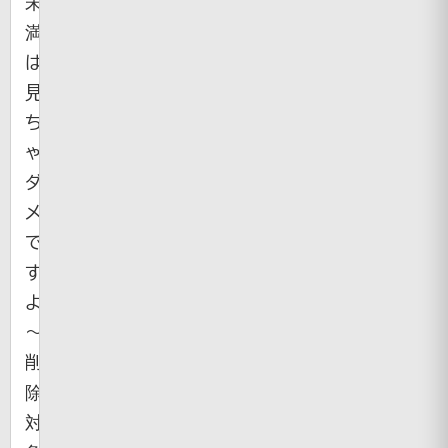
未
満
は
見
ち
ゃ
ダ
メ
で
す
よ
～。
削
除
対