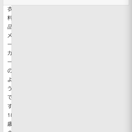
衣
料
品
メ
ー
カ
ー
の
よ
う
で
す。
18
歳