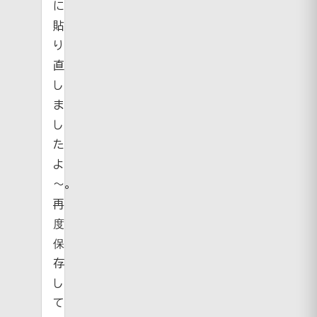
に
貼
り
直
し
ま
し
た
よ
～。
再
度
保
存
し
て