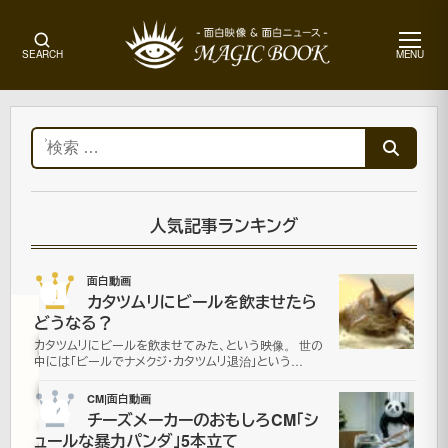
メ
SEARCH
MENU
ニ
ュ
ー
ホ
ー
検
ム
索:
CM|
面
白
人気記事ランキング
動
画
01
面白動画
カタツムリにビールを飲ませたら
どうなる？
SELA
カタツムリにビールを飲ませてみた、という映像。 世の
中には「ビールでナメクジ・カタツムリ退治」という…
の
02
CM|面白動画
チーズメーカーのおもしろCM「シ
エ
ュールな暴力パンダ」5本立て