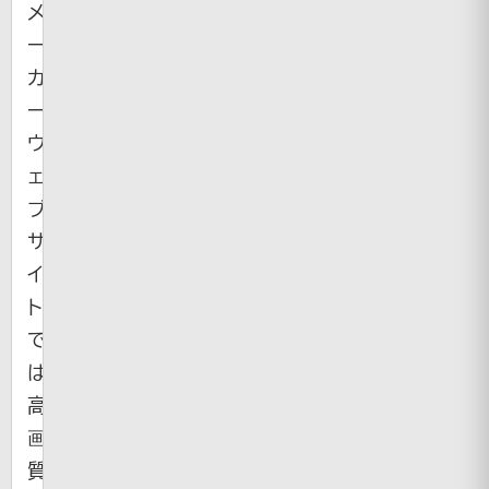
メ
ー
カ
ー
ウ
ェ
ブ
サ
イ
ト
で
は
高
画
質