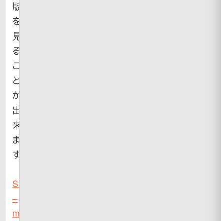
版
を
見
る
こ
と
が
出
来
ま
す。
Sela
–
media