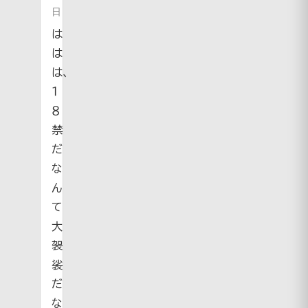
日
は
は
は、
１
８
禁
だ
な
ん
て
大
袈
裟
だ
な