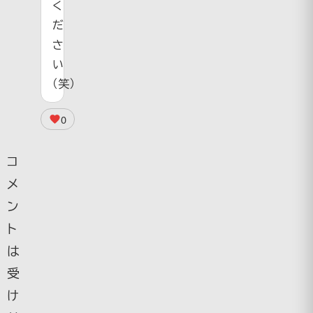
く
だ
さ
い
（笑）
0
コ
メ
ン
ト
は
受
け