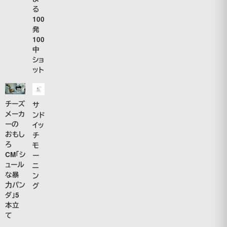
る
100
発
100
中
ショ
ット
チーズ
サ
メーカ
ンド
ーの
イッ
おもし
チ
ろ
モ
CM「シ
ー
ュール
ニ
な暴
ン
力パン
グ
ダ」5
本立
て