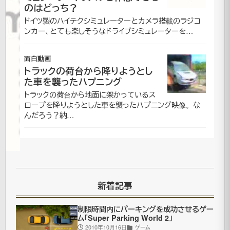
のはどっち？
年3月
ドイツ製のハイテクシミュレーターとカメラ搭載のラジコ
30日
ンカー、とても楽しそうなドライブシミュレーターを…
2021
年7月
面白動画
更
16日
トラックの荷台から降りようとし
新
動
た車を襲ったハプニング
物・
トラックの荷台から地面に架かっているス
ペッ
ロープを降りようとした車を襲ったハプニング映像。な
ト|面
んだろう？納…
白動
画
目
新着記事
の
前
制限時間内にパーキングを成功させるゲー
ム「Super Parking World 2」
に
2010年10月16日
ゲーム