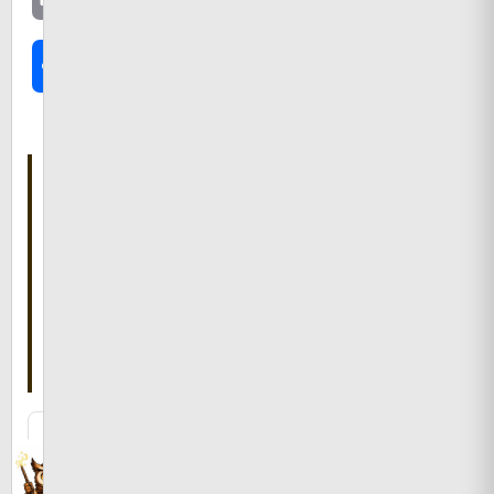
共
有
こ
の
記
事
を
書
い
た
人