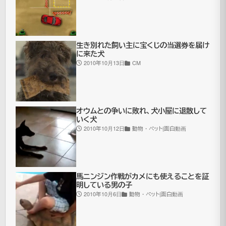
は
水
槽。
生き別れた飼い主に宝くじの当選券を届け
そ
に来た犬
2010年10月13日
CM
の
中
に
オウムとの争いに敗れ、犬小屋に退散して
は
いく犬
泳
2010年10月12日
動物・ペット|面白動画
い
で
い
馬ニンジン作戦がカメにも使えることを証
明している男の子
る
2010年10月6日
動物・ペット|面白動画
魚
た