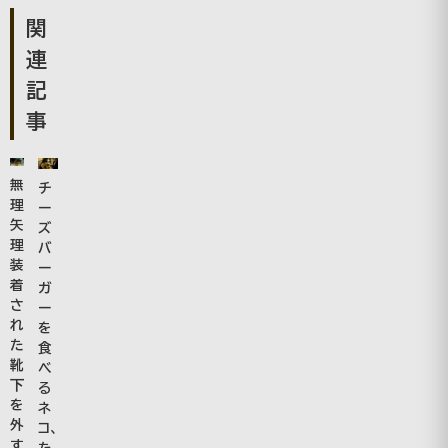
関
連
記
事
無
チ
理
ー
矢
ズ
理
バ
装
ー
着
ガ
さ
ー
れ
を
た
食
靴
べ
下
る
を
ネ
外
コ、
す
た