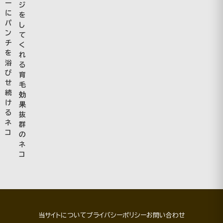
ー
ジ
に
を
パ
し
ン
て
チ
く
を
れ
浴
る
び
育
せ
毛
続
効
け
果
る
抜
ネ
群
コ
の
ネ
コ
当サイトについて
プライバシーポリシー
お問い合わせ