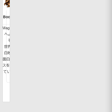
Bookman
MagicBook
へようこ
そ！
世界の面
白映像や
面白ニュー
スを紹介し
ています。