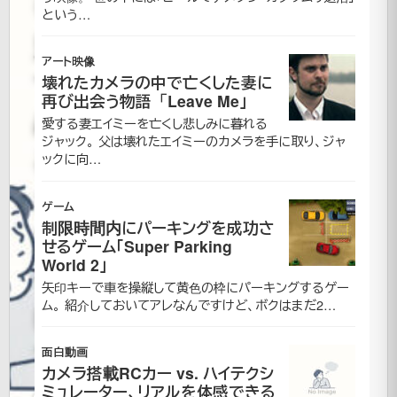
を
という…
見
アート映像
つ
壊れたカメラの中で亡くした妻に
再び出会う物語「Leave Me」
め
愛する妻エイミーを亡くし悲しみに暮れる
ジャック。 父は壊れたエイミーのカメラを手に取り、ジャ
る
ックに向…
ネ
ゲーム
制限時間内にパーキングを成功さ
コ、
せるゲーム「Super Parking
World 2」
そ
矢印キーで車を操縦して黄色の枠にパーキングするゲー
ム。 紹介しておいてアレなんですけど、ボクはまだ2…
し
て・・・
面白動画
カメラ搭載RCカー vs. ハイテクシ
ミュレーター、リアルを体感できる
2009