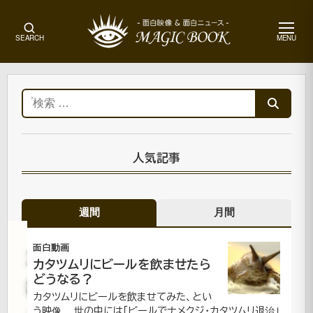
メ
SEARCH
MENU
ニ
ュ
ー
ホ
ー
検
ム
索:
動
物・
ペッ
人気記事
ト|面
白動
画
週間
月間
水
面白動画
カタツムリにビールを飲ませたら
どうなる？
槽
カタツムリにビールを飲ませてみた、とい
う映像。 世の中には「ビールでナメクジ・カタツムリ退治」