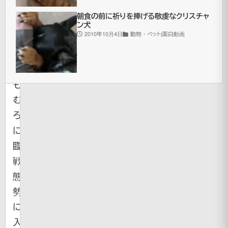
ち。
朝食の前に祈りを捧げる敬虔なクリスチャ
ネ
ン犬
2010年10月4日
動物・ペット|面白動画
コ
は
お
も
む
ろ
に
臨
戦
態
勢
に
入