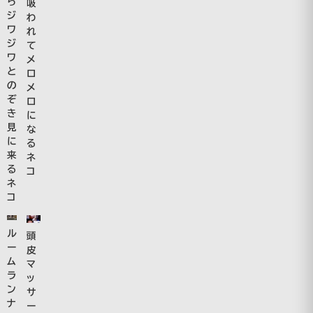
ら
吸
ジ
わ
ワ
れ
ジ
て
ワ
メ
と
ロ
の
メ
ぞ
ロ
き
に
見
な
に
る
来
ネ
る
コ
ネ
コ
ル
頭
ー
皮
ム
マ
ラ
ッ
ン
サ
ナ
ー