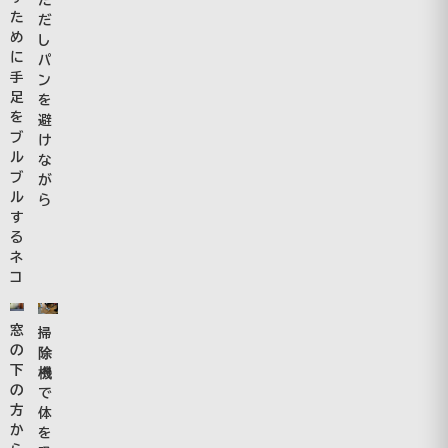
た
だ
め
し
に
パ
手
ン
足
を
を
避
ブ
け
ル
な
ブ
が
ル
ら
す
る
ネ
コ
窓
掃
の
除
下
機
の
で
方
体
か
を