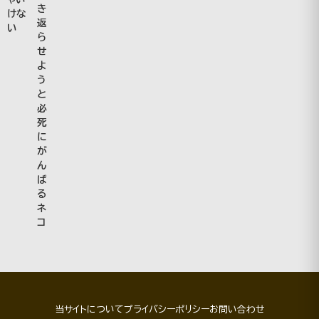
き
けな
返
い
ら
せ
よ
う
と
必
死
に
が
ん
ば
る
ネ
コ
当サイトについて
プライバシーポリシー
お問い合わせ