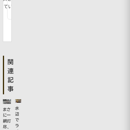
ています。
関
連
記
事
水
まさ
辺
に一
で
網打
ラ
尽、