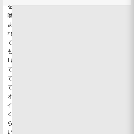
を
噛
ま
れ
て
も
「い
て
て
て！
オ
イ」
く
ら
い