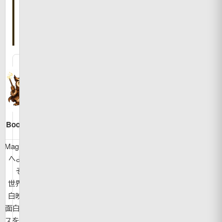
書
い
た
人
Bookman
MagicBook
へようこ
そ！
世界の面
白映像や
面白ニュー
スを紹介し