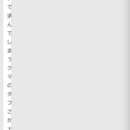
で
済
ん
で
し
ま
う
ク
マ
の
タ
フ
さ
が
ナ