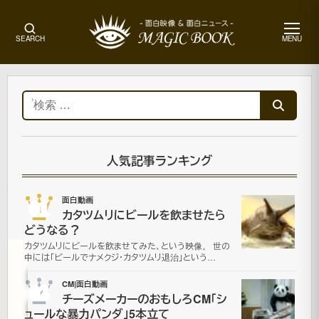
メ
SEARCH
MENU
ニ
ュ
ー
ホ
ー
検
ム
索:
その
他動
画|
人気記事ランキング
動
物・
01
面白動画
ペッ
カタツムリにビールを飲ませたら
ト
どうなる？
カタツムリにビールを飲ませてみた、という映像。 世の
中には「ビールでナメクジ・カタツムリ退治」という…
Bear
02
CM|面白動画
Fights
チーズメーカーのおもしろCM「シ
ュールな暴力パンダ」5本立て