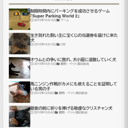
マ
制限時間内にパーキングを成功させるゲーム
vs
「Super Parking World 2」
2010年10月16日
ゲーム
ク
ー
生き別れた飼い主に宝くじの当選券を届けに来た
ガ
犬
2010年10月13日
CM
ー
の
オウムとの争いに敗れ、犬小屋に退散していく犬
2010年10月12日
動物・ペット|面白動画
映
像。
ク
馬ニンジン作戦がカメにも使えることを証明して
いる男の子
ー
2010年10月6日
動物・ペット|面白動画
ガ
ー
朝食の前に祈りを捧げる敬虔なクリスチャン犬
2010年10月4日
動物・ペット|面白動画
に
頭