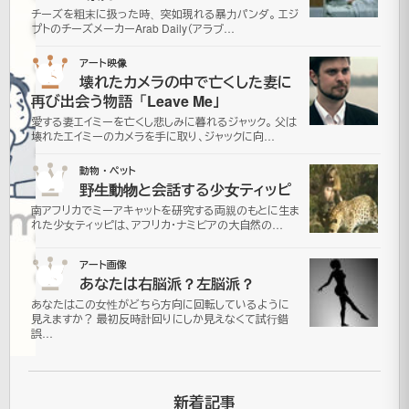
Cougar
チーズを粗末に扱った時、突如現れる暴力パンダ。 エジ
プトのチーズメーカーArab Daily（アラブ…
03
アート映像
2006
壊れたカメラの中で亡くした妻に
年10月
再び出会う物語「Leave Me」
19日
愛する妻エイミーを亡くし悲しみに暮れるジャック。 父は
2021
壊れたエイミーのカメラを手に取り、ジャックに向…
年7月
04
更
動物・ペット
16日
野生動物と会話する少女ティッピ
新
その
南アフリカでミーアキャットを研究する両親のもとに生ま
他動
れた少女ティッピは、アフリカ・ナミビアの大自然の…
画|
動
05
アート画像
物・
あなたは右脳派？左脳派？
ペッ
あなたはこの女性がどちら方向に回転しているように
見えますか？ 最初反時計回りにしか見えなくて試行錯
ト
誤…
ク
新着記事