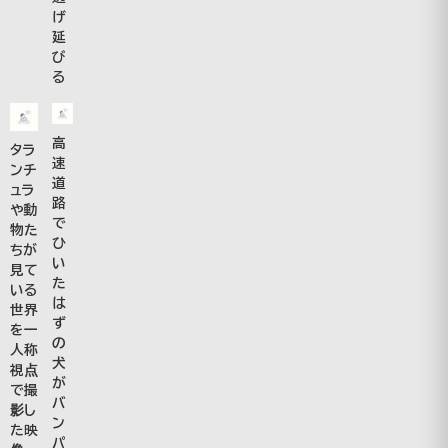
げ
延
び
る
高
タラ
速
ンチ
道
ュラ
路
や動
で
物た
ひ
ちが
い
見て
た
いる
は
世界
ず
を一
の
人称
犬
視点
が
で撮
バ
影し
ン
た映
パ