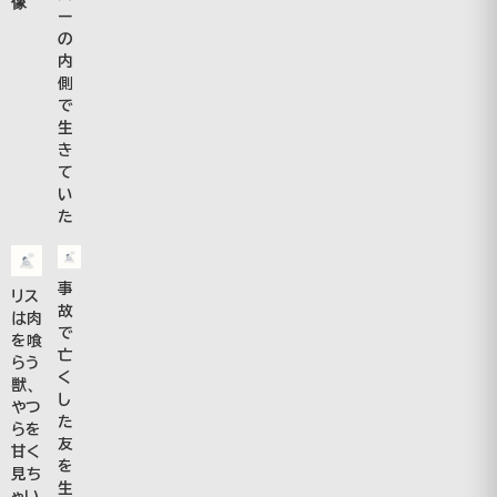
像
ー
の
内
側
で
生
き
て
い
た
事
リス
故
は肉
で
を喰
亡
らう
く
獣、
し
やつ
た
らを
友
甘く
を
見ち
生
ゃい