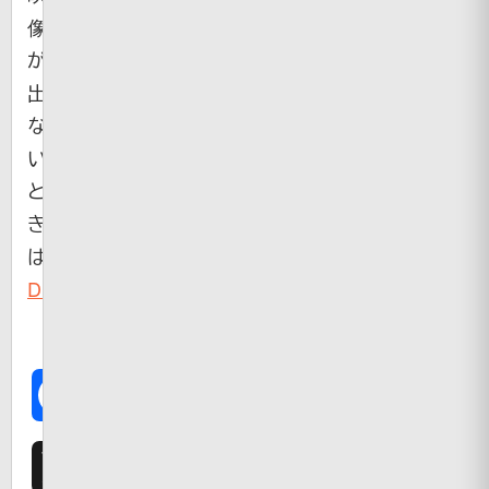
像
が
出
な
い
と
き
は
Dailymotion
Facebook
X