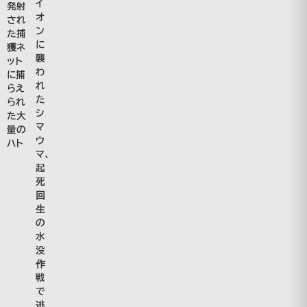
イ
発射
オ
され
ン
た捕
に
獲ネ
襲
ット
わ
に捕
れ
らえ
た
られ
シ
た大
マ
量の
ウ
ハト
マ、
起
死
回
生
の
水
没
作
戦
で
逃