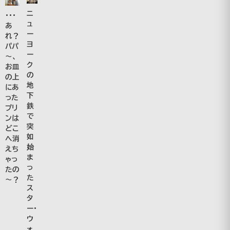
ニ
・・・
ュ
あ
ー
れ？
ヨ
パパ
ー
～、
ク
お皿
の
の上
地
にあ
下
った
鉄
プリ
で
ンは
突
どこ
如
へ消
始
えち
ま
ゃっ
っ
たの
た
～？
ス
タ
ー・
ウ
ォ