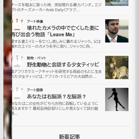
れ
チーズを粗末に扱った時、突如現れる暴力パンダ。 エジ
プトのチーズメーカーArab Daily（アラブ…
ガ
03
アート映像
ソ
壊れたカメラの中で亡くした妻に
再び出会う物語「Leave Me」
リ
愛する妻エイミーを亡くし悲しみに暮れるジャック。 父は
壊れたエイミーのカメラを手に取り、ジャックに向…
ン
04
動物・ペット
野生動物と会話する少女ティッピ
ス
南アフリカでミーアキャットを研究する両親のもとに生ま
れた少女ティッピは、アフリカ・ナミビアの大自然の…
タ
05
アート画像
ン
あなたは右脳派？左脳派？
あなたはこの女性がどちら方向に回転しているように
ド
見えますか？ 最初反時計回りにしか見えなくて試行錯
誤…
2006
年11月
新着記事