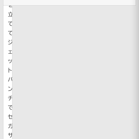
を
立
て
て
ジ
ェ
ッ
ト
パ
ン
チ
で
セ
ガ
サ