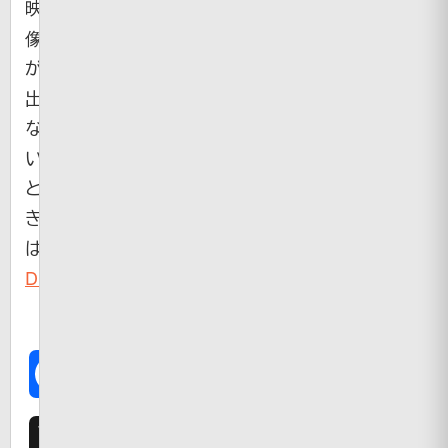
映
像
が
出
な
い
と
き
は
Dailymotion
Facebook
X