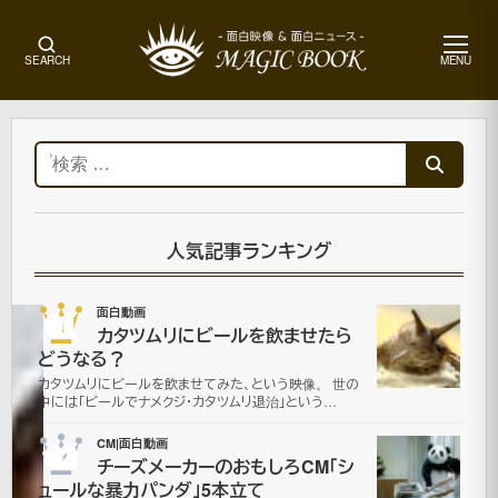
メ
SEARCH
MENU
ニ
ュ
ー
ホ
ー
検
ム
索:
面
白
動
人気記事ランキング
画
01
面白動画
カタツムリにビールを飲ませたら
ブ
どうなる？
カタツムリにビールを飲ませてみた、という映像。 世の
チ
中には「ビールでナメクジ・カタツムリ退治」という…
切
02
CM|面白動画
チーズメーカーのおもしろCM「シ
ュールな暴力パンダ」5本立て