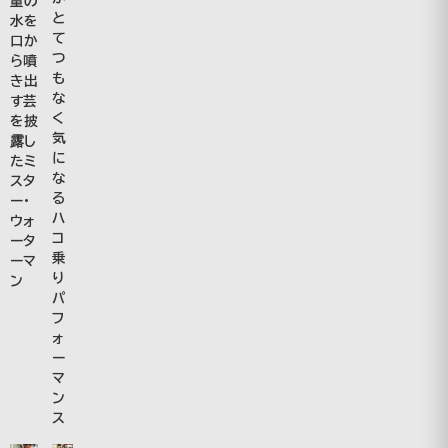
量の
と
水を
て
口か
つ
ら噴
も
き出
な
す芸
く
を披
気
露し
に
たミ
な
スタ
る
ー・
ハ
ウォ
コ
ータ
乗
ーマ
り
ン
パ
フ
ォ
ー
マ
ン
ス