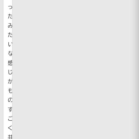
っ
た！」
み
た
い
な
感
じ
が
も
の
す
ご
く
共