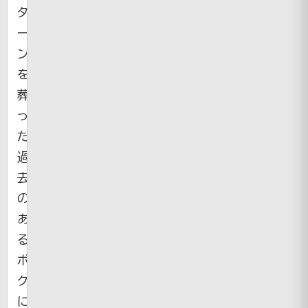
タ
ー
ン
を
葬
っ
た
過
去
の
あ
る
ボ
ク
に