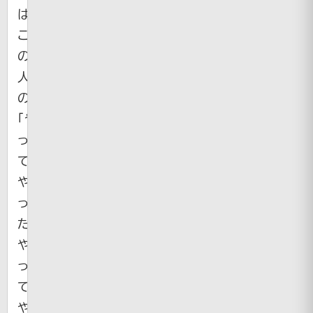
は、
こ
の
人
の
「や
っ
て
や
っ
た！
や
っ
て
や