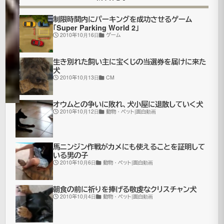
25日
2021
制限時間内にパーキングを成功させるゲーム
年7月
「Super Parking World 2」
2010年10月16日
ゲーム
更
16日
新
面
白
生き別れた飼い主に宝くじの当選券を届けに来た
犬
動
2010年10月13日
CM
画
オウムとの争いに敗れ、犬小屋に退散していく犬
2010年10月12日
動物・ペット|面白動画
ゲ
ー
馬ニンジン作戦がカメにも使えることを証明して
ム
いる男の子
2010年10月6日
動物・ペット|面白動画
結
果
朝食の前に祈りを捧げる敬虔なクリスチャン犬
2010年10月4日
動物・ペット|面白動画
に
腹