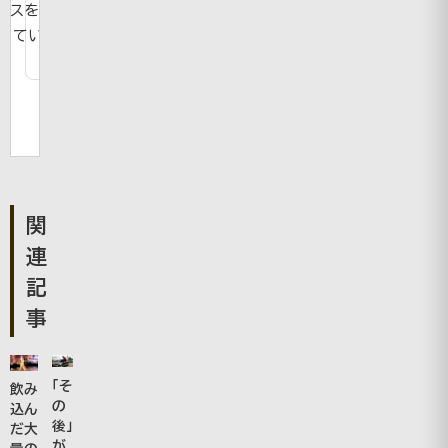
スを紹介し
ています。
関
連
記
事
「そ
飲み
の
込ん
後」
だ大
が