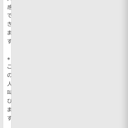
感
で
き
ま
す・・・
※
こ
の
人
叫
び
ま
す！