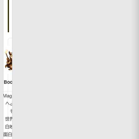
書
い
た
人
Bookman
MagicBook
へようこ
そ！
世界の面
白映像や
面白ニュー