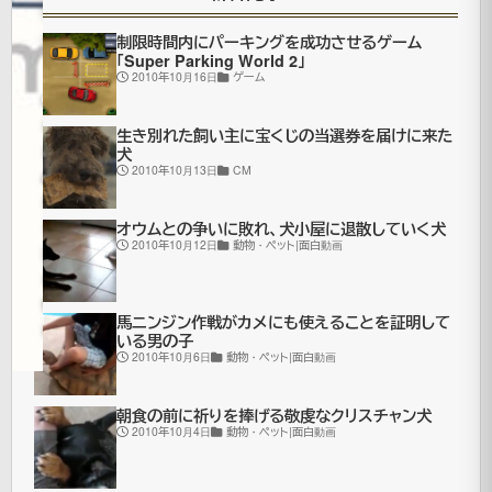
ま
で
制限時間内にパーキングを成功させるゲーム
「Super Parking World 2」
2010年10月16日
ゲーム
2010
年3月6
生き別れた飼い主に宝くじの当選券を届けに来た
日
犬
2010年10月13日
CM
2021
年7月
更
16日
オウムとの争いに敗れ、犬小屋に退散していく犬
2010年10月12日
動物・ペット|面白動画
新
面
白
動
馬ニンジン作戦がカメにも使えることを証明して
画
いる男の子
2010年10月6日
動物・ペット|面白動画
朝食の前に祈りを捧げる敬虔なクリスチャン犬
歯
2010年10月4日
動物・ペット|面白動画
を
磨