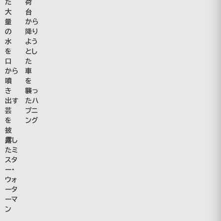
だ
荷
大
台
量
から
の
降り
水
よう
を
とし
口
た
から
車
噴
を
き
襲っ
出す
たハ
芸
プニ
を
ング
披
露し
たミ
スタ
ー・
ウォ
ータ
ーマ
ン