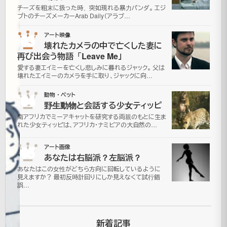
ル・
チーズを粗末に扱った時、突如現れる暴力パンダ。 エジ
プトのチーズメーカーArab Daily（アラブ…
ジ
03
アート映像
ャ
壊れたカメラの中で亡くした妻に
再び出会う物語「Leave Me」
ク
愛する妻エイミーを亡くし悲しみに暮れるジャック。 父は
壊れたエイミーのカメラを手に取り、ジャックに向…
ソ
04
動物・ペット
野生動物と会話する少女ティッピ
ン
南アフリカでミーアキャットを研究する両親のもとに生ま
れた少女ティッピは、アフリカ・ナミビアの大自然の…
が
05
アート画像
で
あなたは右脳派？左脳派？
あなたはこの女性がどちら方向に回転しているように
き
見えますか？ 最初反時計回りにしか見えなくて試行錯
誤…
る
新着記事