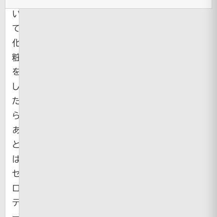
い
て
化
粧
を
し
た
ら、
あ
と
は
セ
ロ
テ
ー