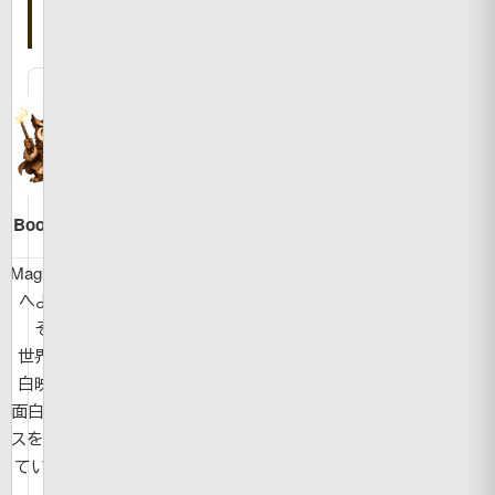
た
人
Bookman
MagicBook
へようこ
そ！
世界の面
白映像や
面白ニュー
スを紹介し
ています。