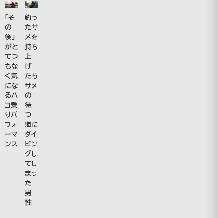
「そ
釣っ
の
たサ
後」
メを
がと
持ち
てつ
上
もな
げ
く気
たら
にな
サメ
るハ
の
コ乗
待
りパ
つ
フォ
海に
ーマ
ダイ
ンス
ビン
グし
てし
まっ
た
男
性