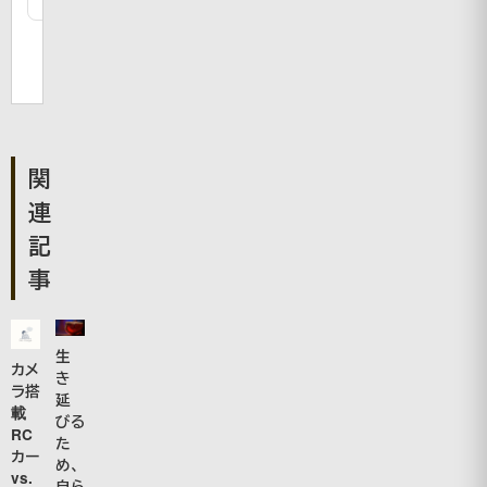
関
連
記
事
生
カメ
き
ラ搭
延
載
びる
RC
た
カー
め、
vs.
自ら