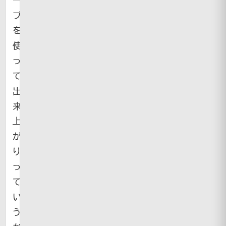
プ
を
使
っ
て
出
来
上
が
り。
っ
て
い
う