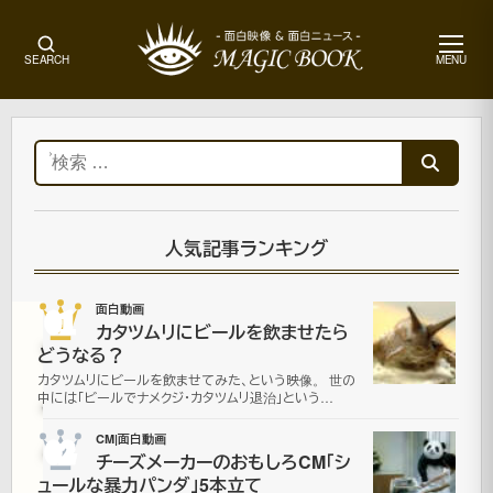
メ
SEARCH
MENU
ニ
ュ
ー
ホ
ー
検
ム
索:
面
白
動
人気記事ランキング
画
01
面白動画
カタツムリにビールを飲ませたら
マ
どうなる？
カタツムリにビールを飲ませてみた、という映像。 世の
イ
中には「ビールでナメクジ・カタツムリ退治」という…
ケ
02
CM|面白動画
チーズメーカーのおもしろCM「シ
ュールな暴力パンダ」5本立て