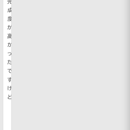
完
成
度
が
高
か
っ
た
で
す
け
ど。