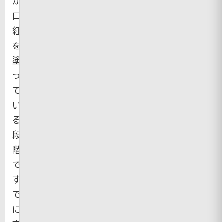
か
口
紅
を
塗
っ
て
い
る
段
階
で
す
で
に