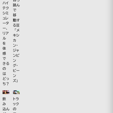
ハイ
跳ん
テク
で
シミ
移
ュレ
動す
ータ
る豆
ー、
「メ
リア
キシ
ル
カ
を
ン・
体
ジャ
感
ンピ
で
ン
きる
グ・
の
ビー
は
ン
どっ
ズ」
ち？
飲
トラ
み
ック
込ん
の