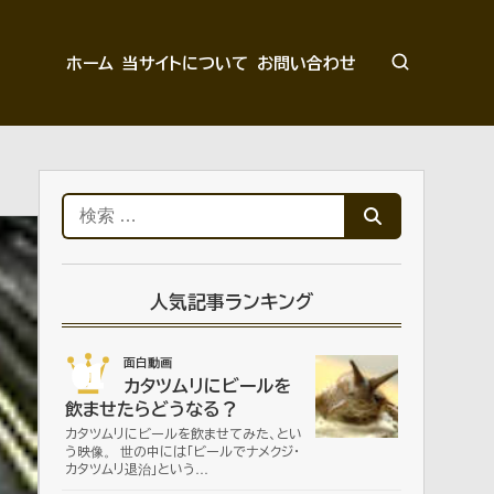
ホーム
当サイトについて
お問い合わせ
検
索:
人気記事ランキング
01
面白動画
カタツムリにビールを
飲ませたらどうなる？
カタツムリにビールを飲ませてみた、とい
う映像。 世の中には「ビールでナメクジ・
カタツムリ退治」という…