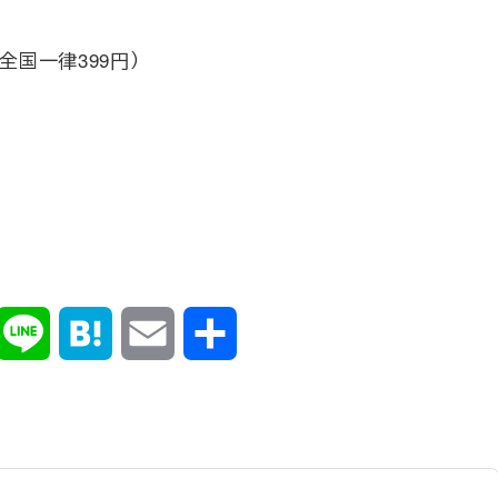
料全国一律399円）
k
X
Line
Hatena
Email
共
有