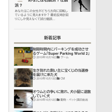
派？
あなたはこの女性がどちら方向に回転し
ているように見えますか？ 最初反時計回
りにしか見えなくて試行錯誤…
新着記事
制限時間内にパーキングを成功させ
るゲーム「Super Parking World 2」
2010年10月16日
ゲーム
生き別れた飼い主に宝くじの当選券
を届けに来た犬
2010年10月13日
CM
オウムとの争いに敗れ、犬小屋に退散
していく犬
2010年10月12日
動物・ペット|面白動画