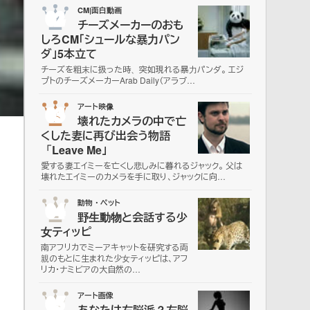
02
CM|面白動画
チーズメーカーのおも
しろCM「シュールな暴力パン
ダ」5本立て
チーズを粗末に扱った時、突如現れる暴力パンダ。 エジ
プトのチーズメーカーArab Daily（アラブ…
03
アート映像
壊れたカメラの中で亡
くした妻に再び出会う物語
「Leave Me」
愛する妻エイミーを亡くし悲しみに暮れるジャック。 父は
壊れたエイミーのカメラを手に取り、ジャックに向…
04
動物・ペット
野生動物と会話する少
女ティッピ
南アフリカでミーアキャットを研究する両
親のもとに生まれた少女ティッピは、アフ
リカ・ナミビアの大自然の…
05
アート画像
あなたは右脳派？左脳