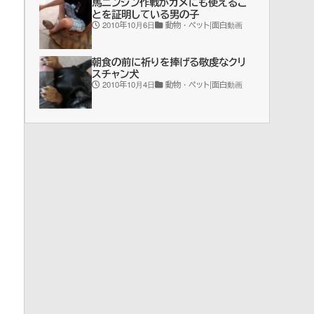
馬ニンジン作戦がカメにも使えるこ
とを証明している男の子
2010年10月6日
動物・ペット|面白動画
朝食の前に祈りを捧げる敬虔なクリ
スチャン犬
2010年10月4日
動物・ペット|面白動画