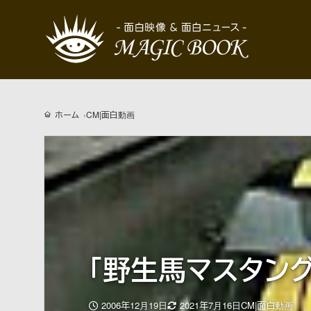
ホーム
CM|面白動画
「野生馬マスタング
更
2006年12月19日
2021年7月16日
CM|面白動画