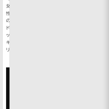
女
性
の
ド
ッ
キ
リ。