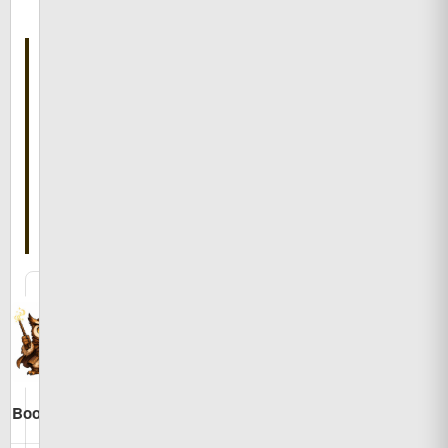
有
こ
の
記
事
を
書
い
た
人
Bookman