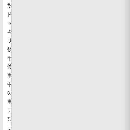
計」
ド
ッ
キ
リ。
後
半・・・
停
車
中
の
車
に
ひ
っ