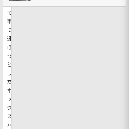
れ
て
車
に
運
ぼ
う
と
し
た
ボ
ッ
ク
ス
が