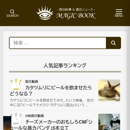
メ
SEARCH
MENU
ニ
ュ
ー
ホ
ー
検
ム
索:
面
白
ド
人気記事ランキング
ッ
キ
01
面白動画
リ|
カタツムリにビールを飲ませたら
面
どうなる？
白
カタツムリにビールを飲ませてみた、という映像。 世の
動
中には「ビールでナメクジ・カタツムリ退治」という…
画
02
CM|面白動画
チーズメーカーのおもしろCM「シ
ュールな暴力パンダ」5本立て