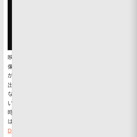
映
像
が
出
な
い
時
は
Dailymotion