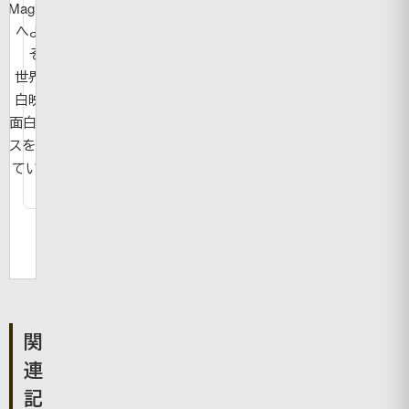
MagicBook
へようこ
そ！
世界の面
白映像や
面白ニュー
スを紹介し
ています。
関
連
記