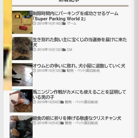
年7月
更
16日
制限時間内にパーキングを成功させるゲーム
新
面
「Super Parking World 2」
白
2010年10月16日
ゲーム
ド
ッ
生き別れた飼い主に宝くじの当選券を届けに来た
キ
犬
リ|
2010年10月13日
CM
面
白
オウムとの争いに敗れ、犬小屋に退散していく犬
2010年10月12日
動物・ペット|面白動画
動
画
馬ニンジン作戦がカメにも使えることを証明して
いる男の子
2010年10月6日
動物・ペット|面白動画
前
半・・・
朝食の前に祈りを捧げる敬虔なクリスチャン犬
頼
2010年10月4日
動物・ペット|面白動画
ま