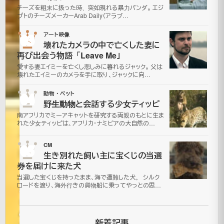
２
チーズを粗末に扱った時、突如現れる暴力パンダ。 エジ
プトのチーズメーカーArab Daily（アラブ…
本
03
アート映像
立
壊れたカメラの中で亡くした妻に
再び出会う物語「Leave Me」
て
愛する妻エイミーを亡くし悲しみに暮れるジャック。 父は
壊れたエイミーのカメラを手に取り、ジャックに向…
ド
04
動物・ペット
野生動物と会話する少女ティッピ
ッ
南アフリカでミーアキャットを研究する両親のもとに生ま
れた少女ティッピは、アフリカ・ナミビアの大自然の…
キ
05
CM
リ
生き別れた飼い主に宝くじの当選
券を届けに来た犬
当選した宝くじを持ったまま、海で遭難した犬。 シルク
2007
ロードを渡り、海外行きの貨物船に乗ってやっとの思…
年4月8
日
2021
新着記事