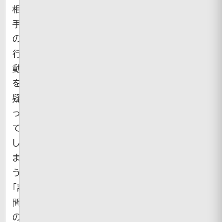
相
手
の
行
動
を
疑
っ
て
し
ま
う
「離
間
の