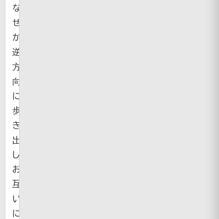
な
ぜ
か
逆
方
向
に
歩
き
出
し、
お
互
い
に