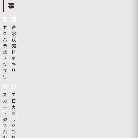
事
セ
香
ク
水
ハ
販
ラ
売
犬
ド
ド
ッ
ッ
キ
キ
リ
リ
ス
エ
カ
ロ
ー
カ
ト
メ
姿
ラ
で
マ
ハ
ン
シ
ド