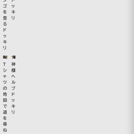
ゴ
ッ
を
キ
登
リ
る
ド
ッ
キ
リ
Ｔ
神
シ
様
ャ
ヘ
ツ
ル
の
プ
地
ド
図
ッ
で
キ
道
リ
を
尋
ね