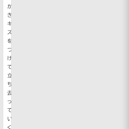
か
き
キ
ズ
を
つ
け
て
立
ち
去
っ
て
い
く