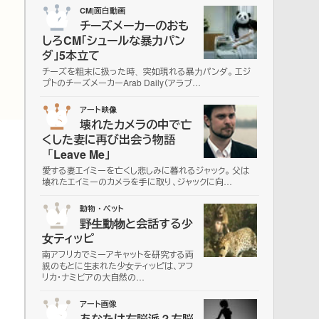
02
CM|面白動画
チーズメーカーのおも
しろCM「シュールな暴力パン
ダ」5本立て
チーズを粗末に扱った時、突如現れる暴力パンダ。 エジ
プトのチーズメーカーArab Daily（アラブ…
03
アート映像
壊れたカメラの中で亡
くした妻に再び出会う物語
「Leave Me」
愛する妻エイミーを亡くし悲しみに暮れるジャック。 父は
壊れたエイミーのカメラを手に取り、ジャックに向…
04
動物・ペット
野生動物と会話する少
女ティッピ
南アフリカでミーアキャットを研究する両
親のもとに生まれた少女ティッピは、アフ
リカ・ナミビアの大自然の…
05
アート画像
あなたは右脳派？左脳