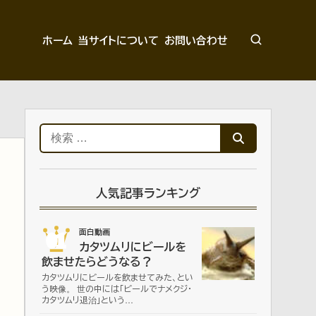
ホーム
当サイトについて
お問い合わせ
検
索:
人気記事ランキング
01
面白動画
カタツムリにビールを
飲ませたらどうなる？
カタツムリにビールを飲ませてみた、とい
う映像。 世の中には「ビールでナメクジ・
カタツムリ退治」という…