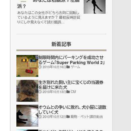
派？
あなたはこの女性がどちら方向に回転し
ているように見えますか？ 最初反時計回
りにしか見えなくて試行錯誤…
新着記事
制限時間内にパーキングを成功させ
るゲーム「Super Parking World 2」
2010年10月16日
ゲーム
生き別れた飼い主に宝くじの当選券
を届けに来た犬
2010年10月13日
CM
オウムとの争いに敗れ、犬小屋に退散
していく犬
2010年10月12日
動物・ペット|面白動画