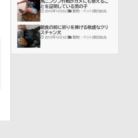
馬ニンジン作戦がカメにも使えるこ
とを証明している男の子
2010年10月6日
動物・ペット|面白動画
朝食の前に祈りを捧げる敬虔なクリ
スチャン犬
2010年10月4日
動物・ペット|面白動画