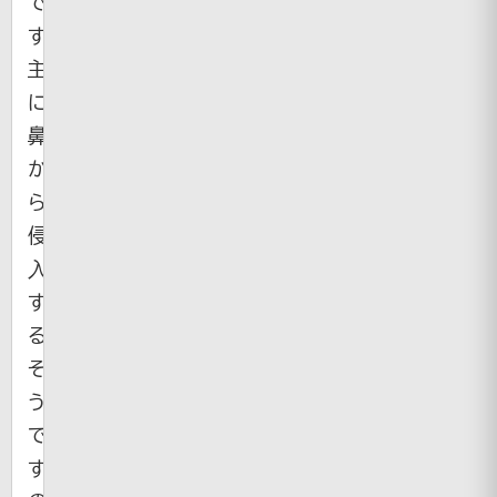
で
す。
主
に
鼻
か
ら
侵
入
す
る
そ
う
で
す