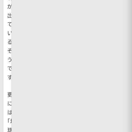
が
出
て
い
る
そ
う
で
す。
更
に
は
「地
球