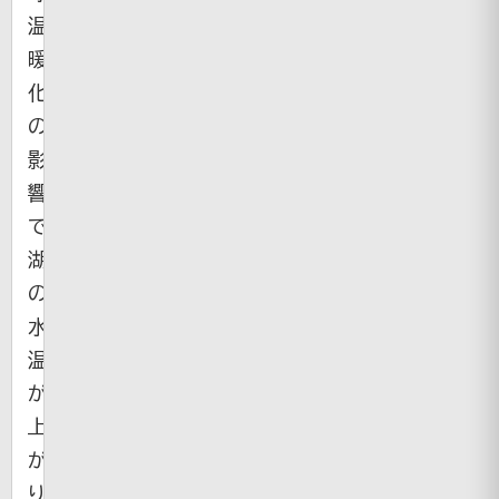
温
暖
化
の
影
響
で
湖
の
水
温
が
上
が
り、