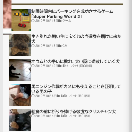
新
ニ
ュ
制限時間内にパーキングを成功させるゲーム
「Super Parking World 2」
ー
2010年10月16日
ゲーム
ス
生き別れた飼い主に宝くじの当選券を届けに来た
犬
2010年10月13日
CM
今
年
オウムとの争いに敗れ、犬小屋に退散していく犬
ア
2010年10月12日
動物・ペット|面白動画
リ
ゾ
馬ニンジン作戦がカメにも使えることを証明して
いる男の子
ナ
2010年10月6日
動物・ペット|面白動画
な
ど
朝食の前に祈りを捧げる敬虔なクリスチャン犬
2010年10月4日
動物・ペット|面白動画
で
は