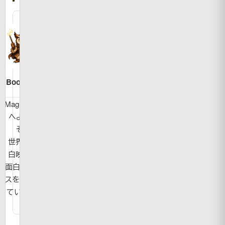
Bookman
MagicBook
へようこ
そ！
世界の面
白映像や
面白ニュー
スを紹介し
ています。