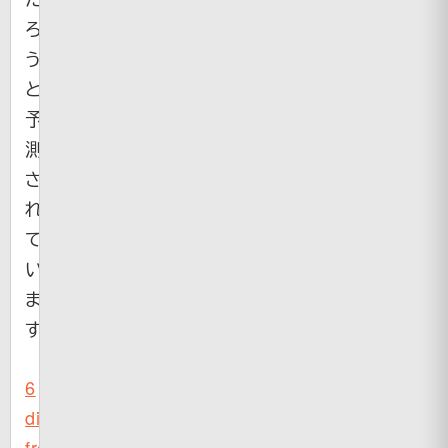
ろ
う」
と
予
測
さ
れ
て
い
ま
す。
6
die
from