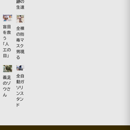
跡の
生還
盲目
全裸
を救
の防
う
毒マ
「人
スク
工の
男現
目」
る
全自
義足
動ガ
のゾ
ソリ
ウさ
ンス
ん
タン
ド