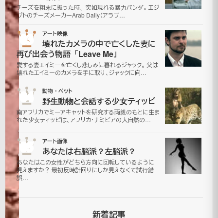
う
チーズを粗末に扱った時、突如現れる暴力パンダ。 エジ
プトのチーズメーカーArab Daily（アラブ…
ア
03
アート映像
メ
壊れたカメラの中で亡くした妻に
再び出会う物語「Leave Me」
ー
愛する妻エイミーを亡くし悲しみに暮れるジャック。 父は
壊れたエイミーのカメラを手に取り、ジャックに向…
バ
04
動物・ペット
野生動物と会話する少女ティッピ
Naegleria
南アフリカでミーアキャットを研究する両親のもとに生ま
れた少女ティッピは、アフリカ・ナミビアの大自然の…
fowleri
05
アート画像
あなたは右脳派？左脳派？
2007
あなたはこの女性がどちら方向に回転しているように
年9月
見えますか？ 最初反時計回りにしか見えなくて試行錯
30日
誤…
2026
年7月4
更
日
新着記事