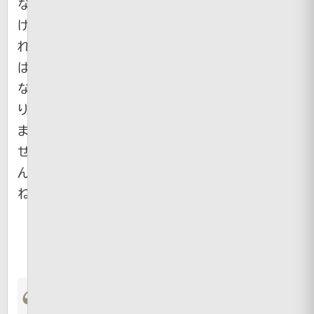
な
け
れ
ば
な
り
ま
せ
ん
ね。