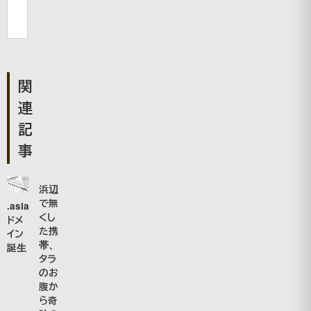
関
連
記
事
浜辺
で無
.asia
くし
ドメ
た携
イン
帯、
誕生
タラ
のお
腹か
ら奇