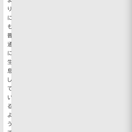
り
に
も
普
通
に
生
息
し
て
い
る
よ
う