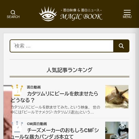
メ
SEARCH
MENU
ニ
ュ
ー
ホ
ー
検
ム
索:
ニ
ュ
ー
人気記事ランキング
ス
01
面白動画
カタツムリにビールを飲ませたら
脳
どうなる？
カタツムリにビールを飲ませてみた、という映像。 世の
を
中には「ビールでナメクジ・カタツムリ退治」という…
食
02
CM|面白動画
チーズメーカーのおもしろCM「シ
ュールな暴力パンダ」5本立て