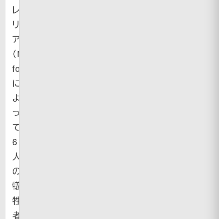
レ
リ
ア
（Naegleria
fowleri）
に
よ
っ
て
6
人
の
犠
牲
者