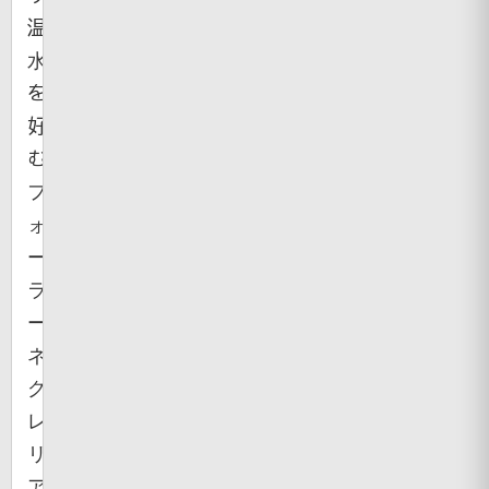
温
水
を
好
む
フ
ォ
ー
ラ
ー
ネ
グ
レ
リ
ア