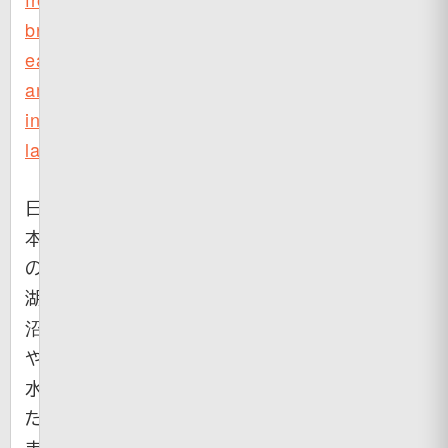
brain-
eating
amoeba
in
lakes
日
本
の
湖
沼
や
水
た
ま