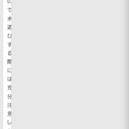
の
で
水
遊
び
す
る
際
に
は
充
分
注
意
し