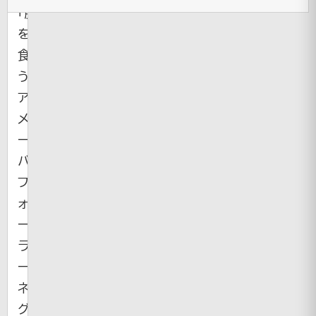
「脳
を
食
う
ア
メ
ー
バ」
フ
ォ
ー
ラ
ー
ネ
グ