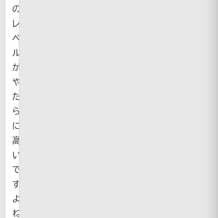
の
レ
ベ
ル
が
や
た
ら
に
高
い
で
す
よ
ね。