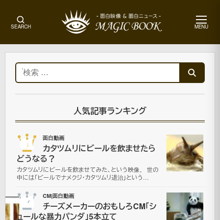
メ
SEARCH
MENU
ニ
ュ
ー
ホ
ー
検
ム
索:
ア
ー
ト
人気記事ランキング
画
像|
01
面白動画
ハ
カタツムリにビールを飲ませたら
ロ
どうなる？
ウ
カタツムリにビールを飲ませてみた、という映像。 世の
ィ
中には「ビールでナメクジ・カタツムリ退治」という…
ン
02
CM|面白動画
チーズメーカーのおもしろCM「シ
ュールな暴力パンダ」5本立て