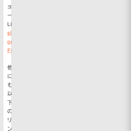
ョ
ー
Link（
sage_82’s
slideshow
on
Flickr
）
他
に
も
以
下
の
リ
ン