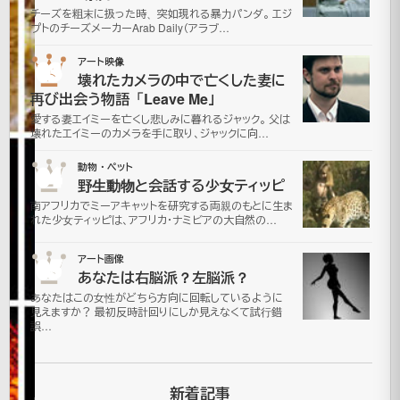
ジ
チーズを粗末に扱った時、突如現れる暴力パンダ。 エジ
プトのチーズメーカーArab Daily（アラブ…
ャ
03
アート映像
ッ
壊れたカメラの中で亡くした妻に
再び出会う物語「Leave Me」
ク
愛する妻エイミーを亡くし悲しみに暮れるジャック。 父は
壊れたエイミーのカメラを手に取り、ジャックに向…
オ
04
動物・ペット
野生動物と会話する少女ティッピ
ー
南アフリカでミーアキャットを研究する両親のもとに生ま
れた少女ティッピは、アフリカ・ナミビアの大自然の…
ラ
05
アート画像
ン
あなたは右脳派？左脳派？
あなたはこの女性がどちら方向に回転しているように
タ
見えますか？ 最初反時計回りにしか見えなくて試行錯
誤…
ン
芸
新着記事