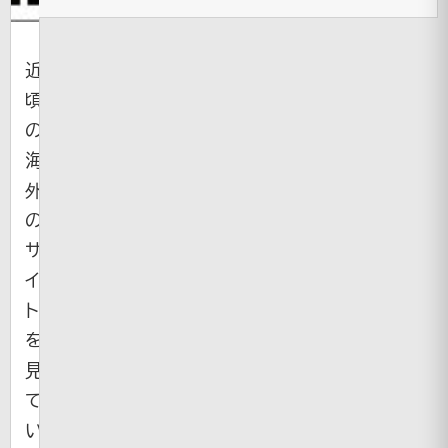
近
頃
の
海
外
の
サ
イ
ト
を
見
て
い