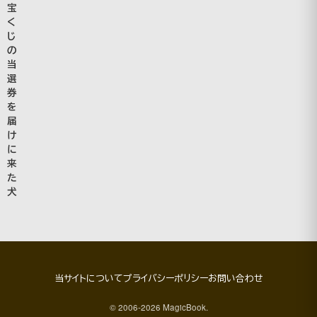
宝
く
じ
の
当
選
券
を
届
け
に
来
た
犬
当サイトについて
プライバシーポリシー
お問い合わせ
© 2006-2026 MagicBook.