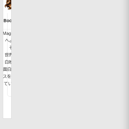
Bookman
MagicBook
へようこ
そ！
世界の面
白映像や
面白ニュー
スを紹介し
ています。