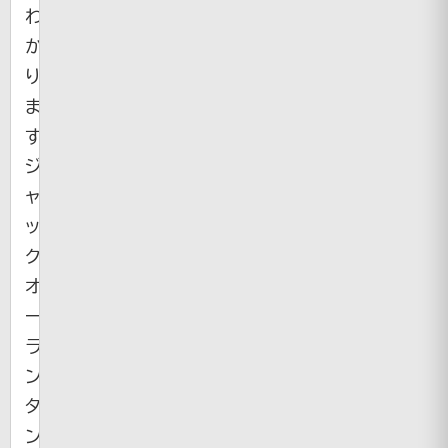
わ
か
り
ま
す。
ジ
ャ
ッ
ク
オ
ー
ラ
ン
タ
ン