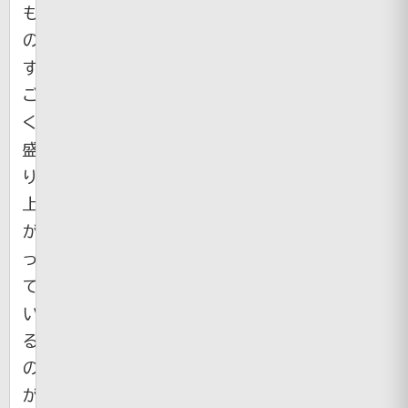
も
の
す
ご
く
盛
り
上
が
っ
て
い
る
の
が