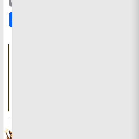
共
有
こ
の
記
事
を
書
い
た
人