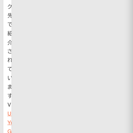
ク
先
で
紹
介
さ
れ
て
い
ま
す。
Via（
Show
Us
Your
Geeky