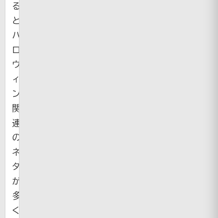
る
と
ハ
ロ
ウ
ィ
ン
関
連
の
ネ
タ
が
多
く、