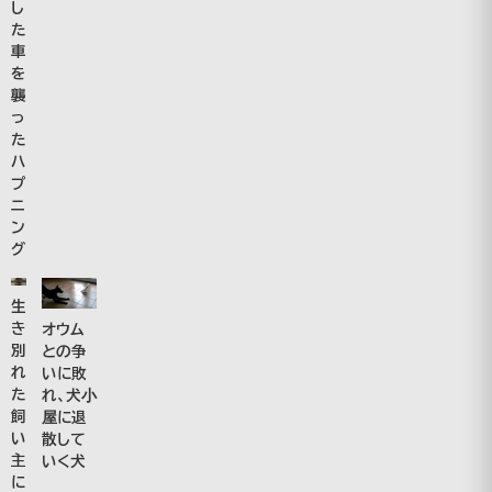
し
た
車
を
襲
っ
た
ハ
プ
ニ
ン
グ
生
き
オウム
別
との争
れ
いに敗
た
れ、犬小
飼
屋に退
い
散して
主
いく犬
に