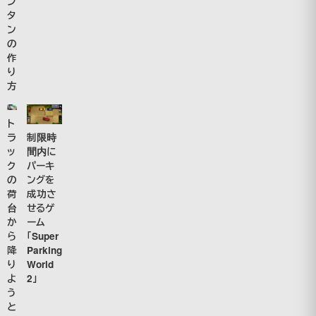
ン
タ
ン
の
作
り
方
ト
ラ
制限時
ッ
間内に
ク
パーキ
の
ングを
荷
成功さ
台
せるゲ
か
ーム
ら
「Super
降
Parking
り
World
よ
2」
う
と