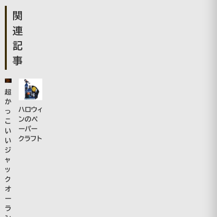
関
連
記
事
超
か
ハロウィ
っ
ンのペ
こ
ーパー
い
クラフト
い
ジ
ャ
ッ
ク
オ
ー
ラ