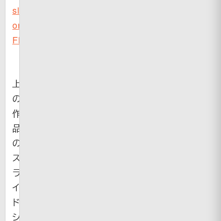
slideshow
on
Flickr
）
上
の
作
品
の
ス
ラ
イ
ド
シ