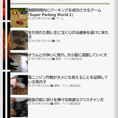
術
制限時間内にパーキングを成功させるゲーム
「Super Parking World 2」
2010年10月16日
ゲーム
2007
年10月
生き別れた飼い主に宝くじの当選券を届けに来た
27日
犬
2021
2010年10月13日
CM
年7月
更
16日
オウムとの争いに敗れ、犬小屋に退散していく犬
新
ア
2010年10月12日
動物・ペット|面白動画
ー
ト
画
馬ニンジン作戦がカメにも使えることを証明して
いる男の子
像|
2010年10月6日
動物・ペット|面白動画
ハ
ロ
朝食の前に祈りを捧げる敬虔なクリスチャン犬
ウ
2010年10月4日
動物・ペット|面白動画
ィ
ン