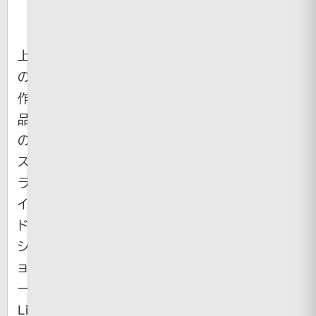
上
の
作
品
の
ス
ラ
イ
ド
シ
ョ
ー
Link（
Muddyrabbit’s