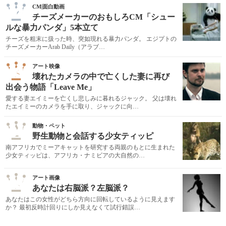
02
CM|面白動画
チーズメーカーのおもしろCM「シュー
ルな暴力パンダ」5本立て
チーズを粗末に扱った時、突如現れる暴力パンダ。 エジプトの
チーズメーカーArab Daily（アラブ…
03
アート映像
壊れたカメラの中で亡くした妻に再び
出会う物語「Leave Me」
愛する妻エイミーを亡くし悲しみに暮れるジャック。 父は壊れ
たエイミーのカメラを手に取り、ジャックに向…
04
動物・ペット
野生動物と会話する少女ティッピ
南アフリカでミーアキャットを研究する両親のもとに生まれた
少女ティッピは、アフリカ・ナミビアの大自然の…
05
アート画像
あなたは右脳派？左脳派？
あなたはこの女性がどちら方向に回転しているように見えます
か？ 最初反時計回りにしか見えなくて試行錯誤…