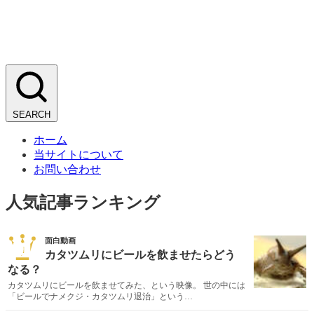
コ
ン
テ
ン
ツ
へ
ス
キ
SEARCH
ッ
ホーム
プ
当サイトについて
お問い合わせ
人気記事ランキング
01
面白動画
カタツムリにビールを飲ませたらどう
なる？
カタツムリにビールを飲ませてみた、という映像。 世の中には
「ビールでナメクジ・カタツムリ退治」という…