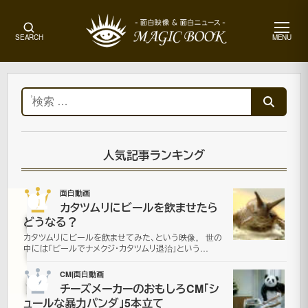
メ
SEARCH
MENU
ニ
ュ
ー
ホ
ー
検
ム
索:
面
白
動
人気記事ランキング
画
01
面白動画
カタツムリにビールを飲ませたら
痛
どうなる？
カタツムリにビールを飲ませてみた、という映像。 世の
い
中には「ビールでナメクジ・カタツムリ退治」という…
船
02
CM|面白動画
チーズメーカーのおもしろCM「シ
ュールな暴力パンダ」5本立て