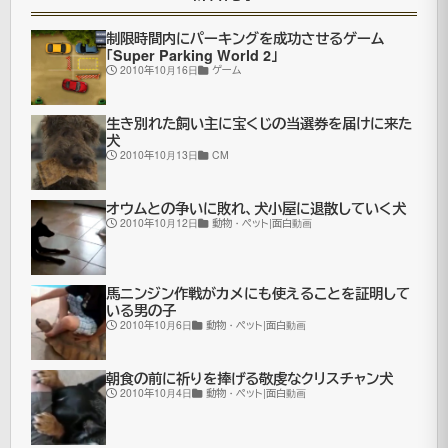
船
制限時間内にパーキングを成功させるゲーム
「Super Parking World 2」
の
2010年10月16日
ゲーム
進
水
生き別れた飼い主に宝くじの当選券を届けに来た
犬
式
2010年10月13日
CM
で
オウムとの争いに敗れ、犬小屋に退散していく犬
は
2010年10月12日
動物・ペット|面白動画
シ
ャ
馬ニンジン作戦がカメにも使えることを証明して
ン
いる男の子
2010年10月6日
動物・ペット|面白動画
パ
ン
朝食の前に祈りを捧げる敬虔なクリスチャン犬
や
2010年10月4日
動物・ペット|面白動画
ワ