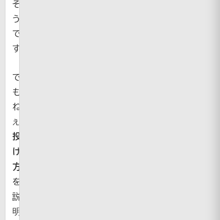
そ
う
で
す。
で
も
ね
ぇ。
投
げ
方
を
説
明