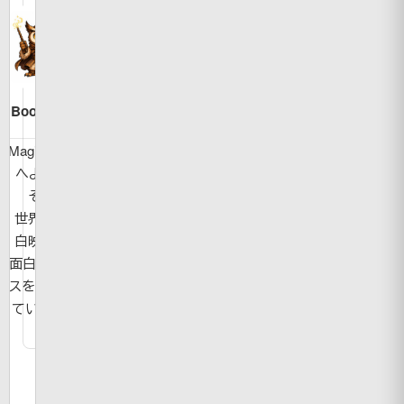
Bookman
MagicBook
へようこ
そ！
世界の面
白映像や
面白ニュー
スを紹介し
ています。