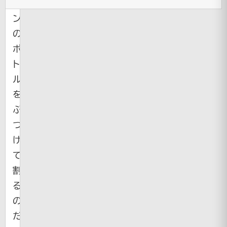
イ
ン
の
ボ
ト
ル
を
ぶ
つ
け
て
割
る
の
だ