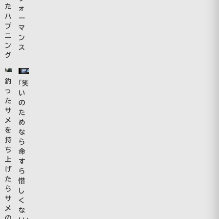
た
ォ
ハ
ー
プ
マ
ニ
ン
ン
ス
グ
釣
「笑
っ
い
た
の
サ
た
メ
め
を
な
持
ら
ち
命
上
す
げ
ら
た
惜
ら
し
サ
く
メ
な
の