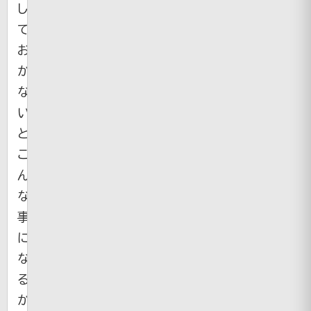
し
て
お
か
な
い
と
こ
ん
な
事
に
な
る・・・
か