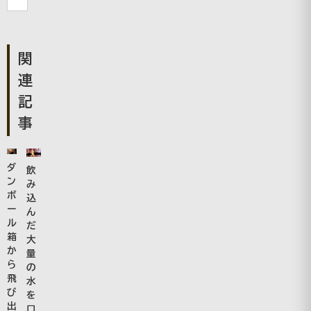
関
連
記
事
ダ
飲
ン
み
ボ
込
ー
ん
ル
だ
箱
大
か
量
ら
の
飛
水
び
を
出
口