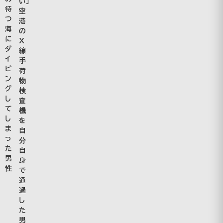
い」
待
空
つ
港
海
の
に
Ｘ
ダ
線
イ
手
ビ
荷
ン
物
グ
検
し
査
て
機
し
を
ま
自
っ
分
た
自
男
身
性
で
通
過
し
た
男