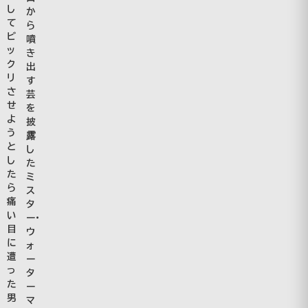
し
か
て
ら
ビ
噴
ッ
き
ク
出
リ
す
さ
芸
せ
を
よ
披
う
露
と
し
し
た
た
ミ
ら
ス
痛
タ
い
ー・
目
ウ
に
ォ
遭
ー
っ
タ
た
ー
男
マ