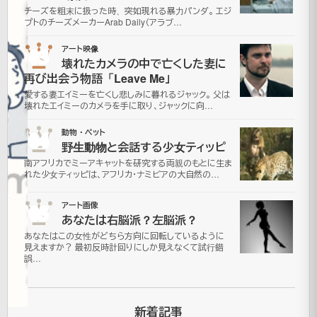
の
チーズを粗末に扱った時、突如現れる暴力パンダ。 エジ
プトのチーズメーカーArab Daily（アラブ…
進
03
アート映像
水
壊れたカメラの中で亡くした妻に
再び出会う物語「Leave Me」
式
愛する妻エイミーを亡くし悲しみに暮れるジャック。 父は
壊れたエイミーのカメラを手に取り、ジャックに向…
2009
04
動物・ペット
野生動物と会話する少女ティッピ
年5月
南アフリカでミーアキャットを研究する両親のもとに生ま
24日
れた少女ティッピは、アフリカ・ナミビアの大自然の…
2021
年7月
05
アート画像
更
16日
あなたは右脳派？左脳派？
新
面
あなたはこの女性がどちら方向に回転しているように
白
見えますか？ 最初反時計回りにしか見えなくて試行錯
誤…
動
画
新着記事