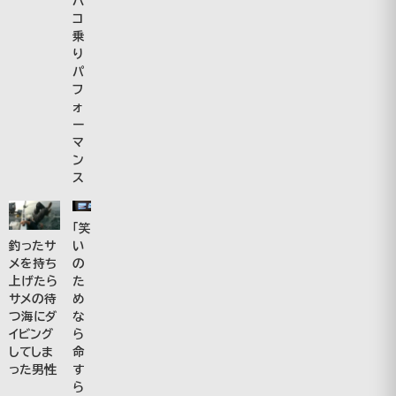
ハ
コ
乗
り
パ
フ
ォ
ー
マ
ン
ス
「笑
い
釣ったサ
の
メを持ち
た
上げたら
め
サメの待
な
つ海にダ
ら
イビング
命
してしま
す
った男性
ら