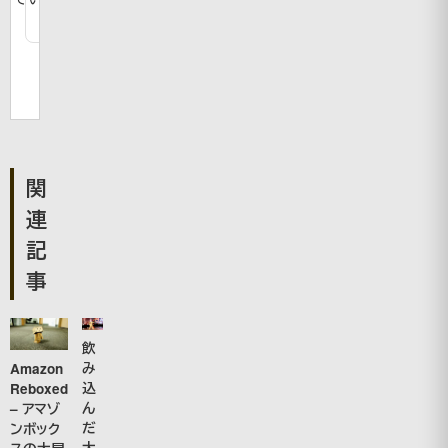
関
連
記
事
飲
み
Amazon
込
Reboxed
ん
– アマゾ
だ
ンボック
大