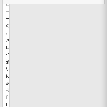
ビ
ー
チ
の
ポ
メ
ロ
イ
通
り
に
あ
る
「Hot
Lix