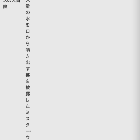
スの大冒
量
険
の
水
を
口
か
ら
噴
き
出
す
芸
を
披
露
し
た
ミ
ス
タ
ー・
ウ