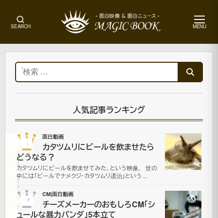
メ
SEARCH
MENU
ニ
ュ
ー
ホ
ー
検
ム
索:
面
白
動
人気記事ランキング
画
01
面白動画
カタツムリにビールを飲ませたら
昆
どうなる？
カタツムリにビールを飲ませてみた、という映像。 世の
虫
中には「ビールでナメクジ・カタツムリ退治」という…
ス
02
CM|面白動画
チーズメーカーのおもしろCM「シ
ュールな暴力パンダ」5本立て