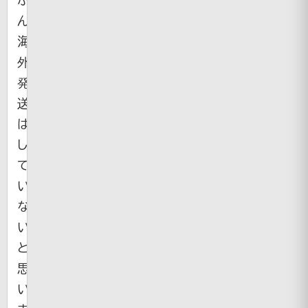
ん
海
外
発
送
は
し
て
い
な
い
と
思
い