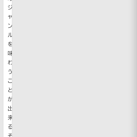
ジ
ャ
ン
ル
を
味
わ
う
こ
と
が
出
来
る
そ