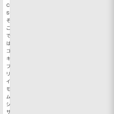
Candy
Store」。
そ
こ
で
は
ゴ
キ
ブ
リ・
イ
モ
ム
シ・
サ