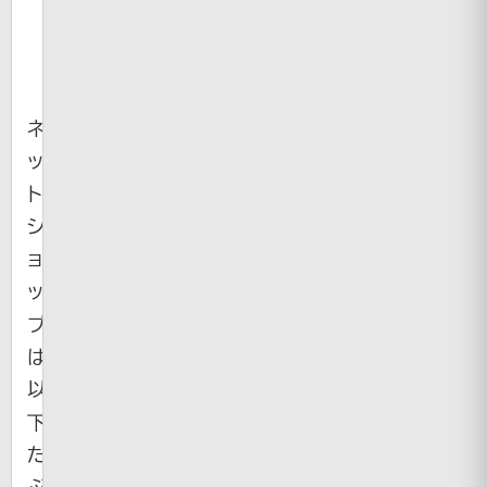
ネ
ッ
ト
シ
ョ
ッ
プ
は
以
下。
た
ぶ