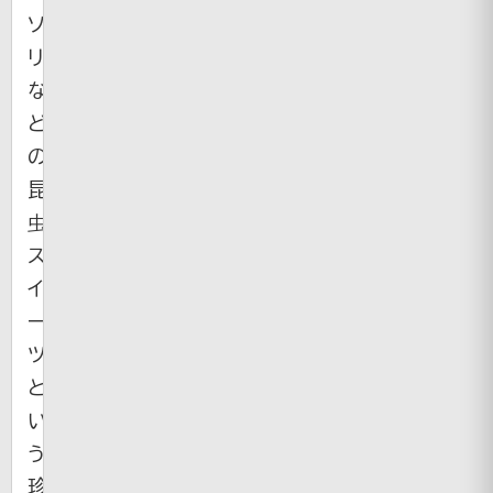
ソ
リ
な
ど
の
昆
虫
ス
イ
ー
ツ
と
い
う
珍