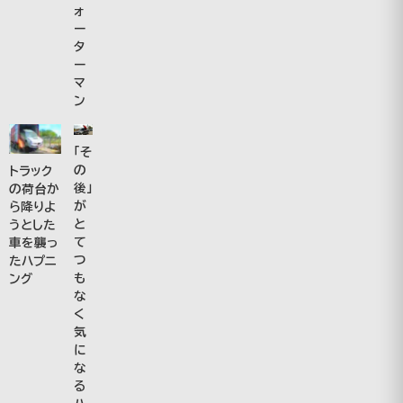
ォ
ー
タ
ー
マ
ン
「そ
の
トラック
後」
の荷台か
が
ら降りよ
と
うとした
て
車を襲っ
つ
たハプニ
も
ング
な
く
気
に
な
る