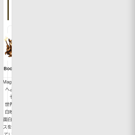
い
た
人
Bookman
MagicBook
へようこ
そ！
世界の面
白映像や
面白ニュー
スを紹介し
ています。