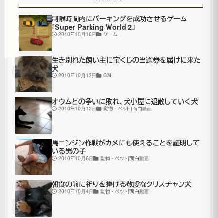
新
面
白
制限時間内にパーキングを成功させるゲーム
「Super Parking World 2」
動
2010年10月16日
ゲーム
画
生き別れた飼い主に宝くじの当選券を届けに来た
犬
2010年10月13日
CM
カ
リ
オウムとの争いに敗れ、犬小屋に退散していく犬
フ
2010年10月12日
動物・ペット|面白動画
ォ
ル
馬ニンジン作戦がカメにも使えることを証明して
いる男の子
ニ
2010年10月6日
動物・ペット|面白動画
ア・
ピ
朝食の前に祈りを捧げる敬虔なクリスチャン犬
2010年10月4日
動物・ペット|面白動画
ス
モ