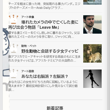
イ
チーズを粗末に扱った時、突如現れる暴力パンダ。 エジ
プトのチーズメーカーArab Daily（アラブ…
ー
03
アート映像
ツ
壊れたカメラの中で亡くした妻に
再び出会う物語「Leave Me」
Hot
愛する妻エイミーを亡くし悲しみに暮れるジャック。 父は
壊れたエイミーのカメラを手に取り、ジャックに向…
Lix
04
動物・ペット
野生動物と会話する少女ティッピ
Candy
南アフリカでミーアキャットを研究する両親のもとに生ま
れた少女ティッピは、アフリカ・ナミビアの大自然の…
Store
05
アート画像
あなたは右脳派？左脳派？
2009
あなたはこの女性がどちら方向に回転しているように
年5月
見えますか？ 最初反時計回りにしか見えなくて試行錯
28日
誤…
2021
年7月
更
16日
新着記事