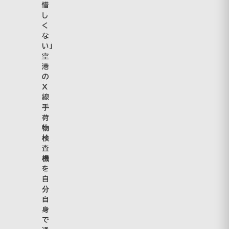
惜
し
く
な
い」
空
港
の
Ｘ
線
手
荷
物
検
査
機
を
自
分
自
身
で