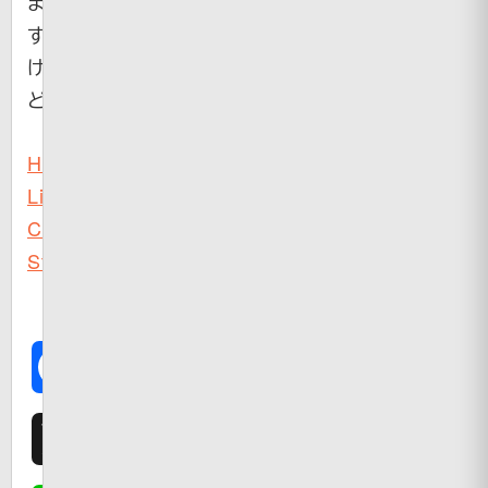
ま
す
け
ど。
Hot
Lix
Candy
Store
Facebook
X