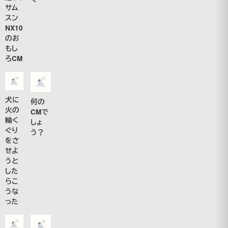
サム
スン
NX10
のお
もし
ろCM
犬に
何の
火の
CMで
輪く
しょ
ぐり
う？
をさ
せよ
うと
した
らこ
うな
った