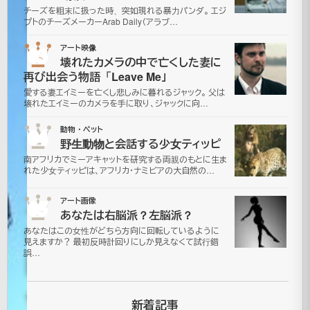
チーズを粗末に扱った時、突如現れる暴力パンダ。 エジ
に
プトのチーズメーカーArab Daily（アラブ…
ダ
03
アート映像
壊れたカメラの中で亡くした妻に
イ
再び出会う物語「Leave Me」
愛する妻エイミーを亡くし悲しみに暮れるジャック。 父は
ブ
壊れたエイミーのカメラを手に取り、ジャックに向…
04
動物・ペット
さ
野生動物と会話する少女ティッピ
南アフリカでミーアキャットを研究する両親のもとに生ま
せ
れた少女ティッピは、アフリカ・ナミビアの大自然の…
た
05
アート画像
あなたは右脳派？左脳派？
保
あなたはこの女性がどちら方向に回転しているように
見えますか？ 最初反時計回りにしか見えなくて試行錯
誤…
険
会
新着記事