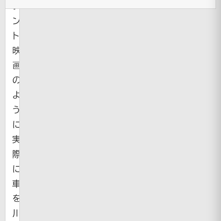
タ
ン
ト
映
画
の
よ
う
に
実
際
に
車
を
川