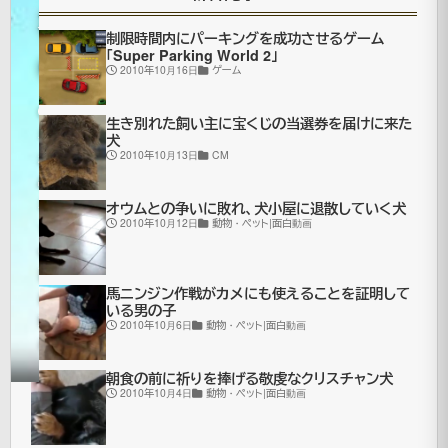
社
制限時間内にパーキングを成功させるゲーム
CM
「Super Parking World 2」
2010年10月16日
ゲーム
2007
生き別れた飼い主に宝くじの当選券を届けに来た
年6月
犬
2010年10月13日
CM
25日
2021
年7月
オウムとの争いに敗れ、犬小屋に退散していく犬
2010年10月12日
動物・ペット|面白動画
更
16日
新
CM|
面
馬ニンジン作戦がカメにも使えることを証明して
白
いる男の子
動
2010年10月6日
動物・ペット|面白動画
画
朝食の前に祈りを捧げる敬虔なクリスチャン犬
2010年10月4日
動物・ペット|面白動画
ス