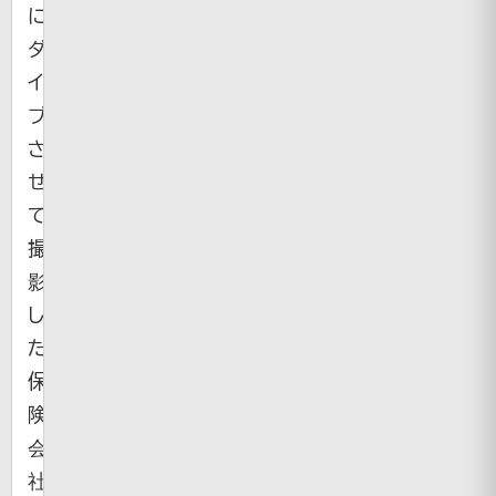
に
ダ
イ
ブ
さ
せ
て
撮
影
し
た
保
険
会
社