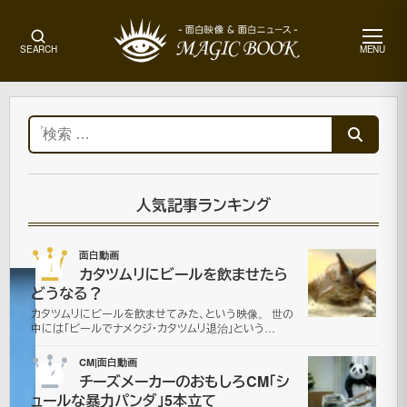
メ
SEARCH
MENU
ニ
ュ
ー
ホ
ー
検
ム
索:
CM|
面
白
人気記事ランキング
動
画
01
面白動画
カタツムリにビールを飲ませたら
どうなる？
車
カタツムリにビールを飲ませてみた、という映像。 世の
中には「ビールでナメクジ・カタツムリ退治」という…
を
02
CM|面白動画
チーズメーカーのおもしろCM「シ
川
ュールな暴力パンダ」5本立て