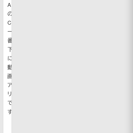
Allstate
の
CM。
一
番
下
に
動
画
ア
リ
で
す。