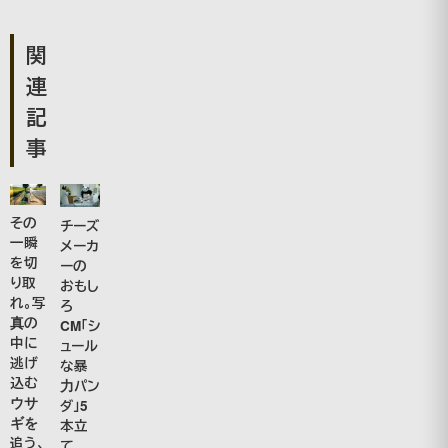
関
連
記
事
その
チーズ
一瞬
メーカ
を切
ーの
り取
おもし
れ。写
ろ
真の
CM「シ
中に
ュール
逃げ
な暴
込む
力パン
ウサ
ダ」5
ギを
本立
追う、
て