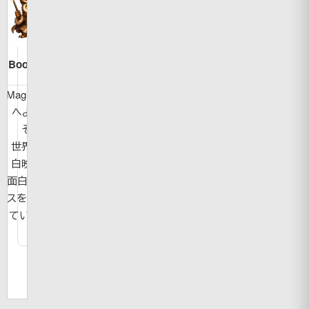
Bookman
MagicBook
へようこ
そ！
世界の面
白映像や
面白ニュー
スを紹介し
ています。