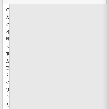
な
の
か
は
不
明
で
す
が、
恐
ら
く
違
う
と