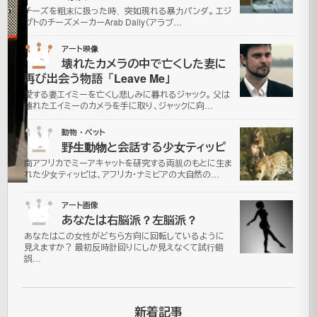
2007
チーズを粗末に扱った時、突如現れる暴力パンダ。 エジ
プトのチーズメーカーArab Daily（アラブ…
年7月
17日
03
アート映像
2021
壊れたカメラの中で亡くした妻に
年7月
再び出会う物語「Leave Me」
更
16日
愛する妻エイミーを亡くし悲しみに暮れるジャック。 父は
新
壊れたエイミーのカメラを手に取り、ジャックに向…
面
白
04
動物・ペット
画
野生動物と会話する少女ティッピ
像
南アフリカでミーアキャットを研究する両親のもとに生ま
れた少女ティッピは、アフリカ・ナミビアの大自然の…
05
アート画像
実
あなたは右脳派？左脳派？
在
あなたはこの女性がどちら方向に回転しているように
見えますか？ 最初反時計回りにしか見えなくて試行錯
す
誤…
る
オ
新着記事