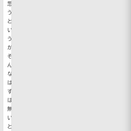
思
う
と
い
う
か
そ
ん
な
は
ず
は
無
い
と