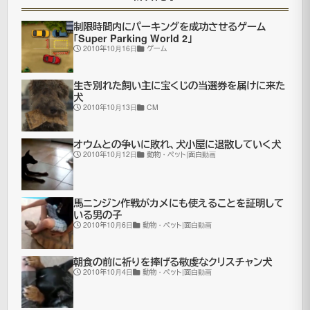
ー
デ
制限時間内にパーキングを成功させるゲーム
「Super Parking World 2」
ト
2010年10月16日
ゲーム
ワ
生き別れた飼い主に宝くじの当選券を届けに来た
レ
犬
の
2010年10月13日
CM
よ
オウムとの争いに敗れ、犬小屋に退散していく犬
う
2010年10月12日
動物・ペット|面白動画
で
す。
馬ニンジン作戦がカメにも使えることを証明して
あ
いる男の子
2010年10月6日
動物・ペット|面白動画
の
Google
朝食の前に祈りを捧げる敬虔なクリスチャン犬
の
2010年10月4日
動物・ペット|面白動画
物