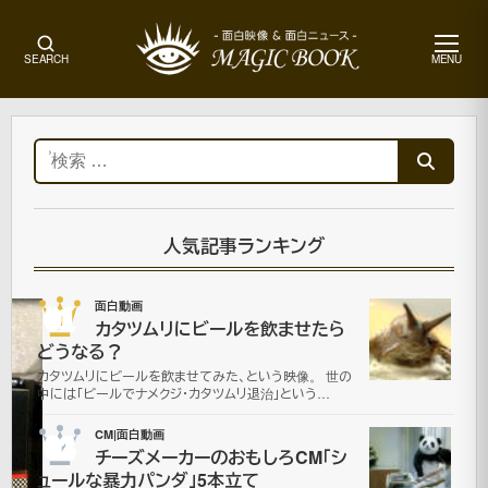
メ
SEARCH
MENU
ニ
ュ
ー
ホ
ー
検
ム
索:
面
白
画
人気記事ランキング
像
01
面白動画
カタツムリにビールを飲ませたら
Google
どうなる？
カタツムリにビールを飲ませてみた、という映像。 世の
for
中には「ビールでナメクジ・カタツムリ退治」という…
MEN
02
CM|面白動画
チーズメーカーのおもしろCM「シ
ュールな暴力パンダ」5本立て