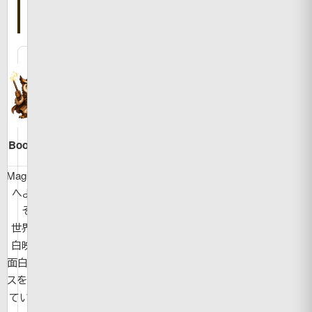
た
人
Bookman
MagicBook
へようこ
そ！
世界の面
白映像や
面白ニュー
スを紹介し
ています。