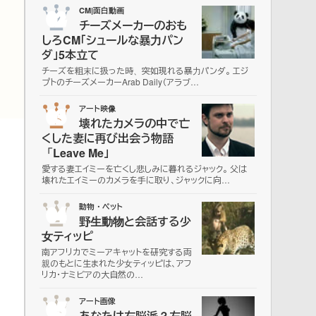
02
CM|面白動画
チーズメーカーのおも
しろCM「シュールな暴力パン
ダ」5本立て
チーズを粗末に扱った時、突如現れる暴力パンダ。 エジ
プトのチーズメーカーArab Daily（アラブ…
03
アート映像
壊れたカメラの中で亡
くした妻に再び出会う物語
「Leave Me」
愛する妻エイミーを亡くし悲しみに暮れるジャック。 父は
壊れたエイミーのカメラを手に取り、ジャックに向…
04
動物・ペット
野生動物と会話する少
女ティッピ
南アフリカでミーアキャットを研究する両
親のもとに生まれた少女ティッピは、アフ
リカ・ナミビアの大自然の…
05
アート画像
あなたは右脳派？左脳