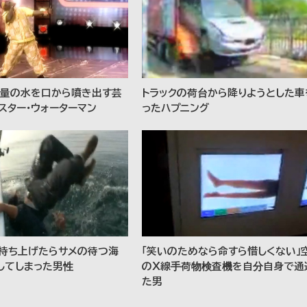
量の水を口から噴き出す芸
トラックの荷台から降りようとした車
スター・ウォーターマン
ったハプニング
持ち上げたらサメの待つ海
「笑いのためなら命すら惜しくない」
してしまった男性
のＸ線手荷物検査機を自分自身で通
た男