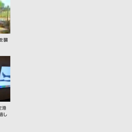
を襲
空港
過し