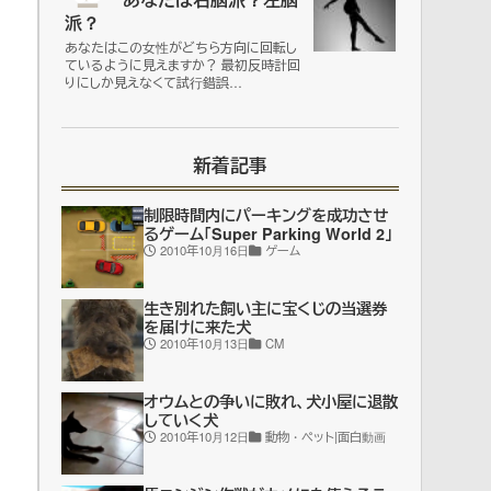
派？
あなたはこの女性がどちら方向に回転し
ているように見えますか？ 最初反時計回
りにしか見えなくて試行錯誤…
新着記事
制限時間内にパーキングを成功させ
るゲーム「Super Parking World 2」
2010年10月16日
ゲーム
生き別れた飼い主に宝くじの当選券
を届けに来た犬
2010年10月13日
CM
オウムとの争いに敗れ、犬小屋に退散
していく犬
2010年10月12日
動物・ペット|面白動画