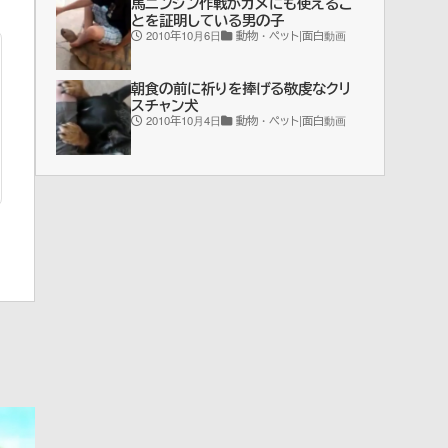
馬ニンジン作戦がカメにも使えるこ
とを証明している男の子
2010年10月6日
動物・ペット|面白動画
朝食の前に祈りを捧げる敬虔なクリ
スチャン犬
2010年10月4日
動物・ペット|面白動画