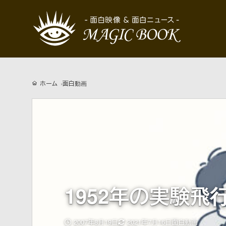
ホーム
面白動画
1952年の実験飛
更
2007年8月19日
2021年7月16日
面白動画