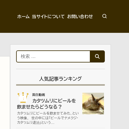
ホーム
当サイトについて
お問い合わせ
検
索:
人気記事ランキング
01
面白動画
カタツムリにビールを
飲ませたらどうなる？
カタツムリにビールを飲ませてみた、とい
う映像。 世の中には「ビールでナメクジ・
カタツムリ退治」という…