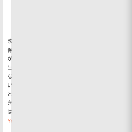
映
像
が
出
な
い
と
き
は
YouTube