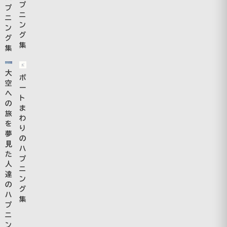
プ
プ
ニ
ニ
ン
ン
グ
グ
集
集
大
ボ
空
ー
へ
ト
の
ま
旅
わ
を
り
夢
の
見
ハ
た
プ
人
ニ
達
ン
の
グ
ハ
集
プ
ニ
ン