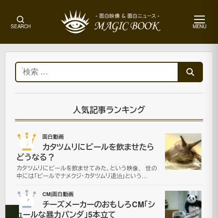
メ
SEARCH
MENU
ニ
ュ
ー
ホ
ー
検
ム
索:
オ
ム
ニ
人気記事ランキング
バ
ス
01
面白動画
映
カタツムリにビールを飲ませたら
像|
どうなる？
面
カタツムリにビールを飲ませてみた、という映像。 世の
白
中には「ビールでナメクジ・カタツムリ退治」という…
動
画
02
CM|面白動画
チーズメーカーのおもしろCM「シ
ュールな暴力パンダ」5本立て