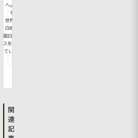
へようこ
そ！
世界の面
白映像や
面白ニュー
スを紹介し
ています。
関
連
記