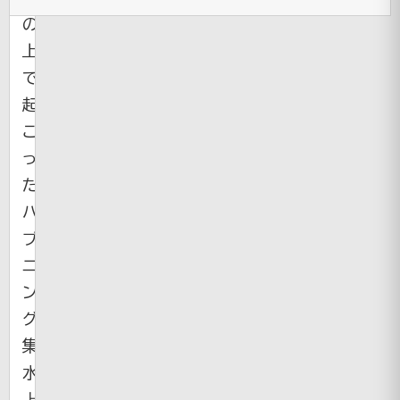
の
上
で
起
こ
っ
た
ハ
プ
ニ
ン
グ
集。
水
上