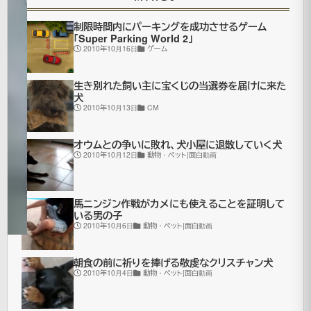
年7月
制限時間内にパーキングを成功させるゲーム
更
16日
「Super Parking World 2」
新
オ
2010年10月16日
ゲーム
ム
ニ
生き別れた飼い主に宝くじの当選券を届けに来た
バ
犬
2010年10月13日
CM
ス
映
像|
オウムとの争いに敗れ、犬小屋に退散していく犬
2010年10月12日
動物・ペット|面白動画
面
白
動
馬ニンジン作戦がカメにも使えることを証明して
画
いる男の子
2010年10月6日
動物・ペット|面白動画
朝食の前に祈りを捧げる敬虔なクリスチャン犬
2010年10月4日
動物・ペット|面白動画
水