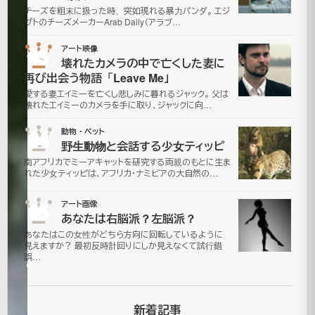
水
チーズを粗末に扱った時、突如現れる暴力パンダ。 エジ
プトのチーズメーカーArab Daily（アラブ…
上
03
アート映像
壊れたカメラの中で亡くした妻に
の
再び出会う物語「Leave Me」
愛する妻エイミーを亡くし悲しみに暮れるジャック。 父は
ハ
壊れたエイミーのカメラを手に取り、ジャックに向…
プ
04
動物・ペット
野生動物と会話する少女ティッピ
ニ
南アフリカでミーアキャットを研究する両親のもとに生ま
れた少女ティッピは、アフリカ・ナミビアの大自然の…
ン
05
アート画像
あなたは右脳派？左脳派？
グ
あなたはこの女性がどちら方向に回転しているように
見えますか？ 最初反時計回りにしか見えなくて試行錯
誤…
2006
年11月
7日
新着記事
2021