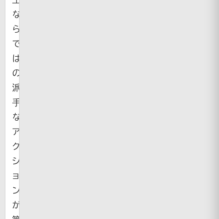
な
ら
で
は
の
派
手
な
ア
ク
シ
ョ
ン
が
笑