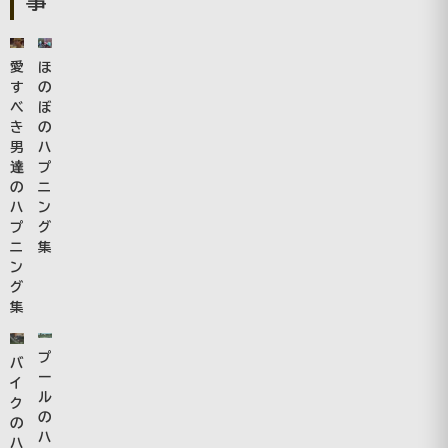
事
愛
ほ
す
の
べ
ぼ
き
の
男
ハ
達
プ
の
ニ
ハ
ン
プ
グ
ニ
集
ン
グ
集
プ
バ
ー
イ
ル
ク
の
の
ハ
ハ