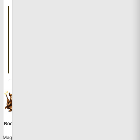
こ
の
記
事
を
書
い
た
人
Bookman
MagicBook