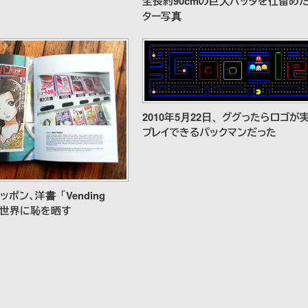
全長約90cmの巨大バッタを仕留め
ター写真
2010年5月22日、ググったらロゴが
プレイできるパックマンだった
ポン、洋書「Vending
s」で世界に恥を晒す