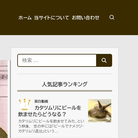
ホーム
当サイトについて
お問い合わせ
検
索:
人気記事ランキング
01
面白動画
カタツムリにビールを
飲ませたらどうなる？
カタツムリにビールを飲ませてみた、とい
う映像。 世の中には「ビールでナメクジ・
カタツムリ退治」という…