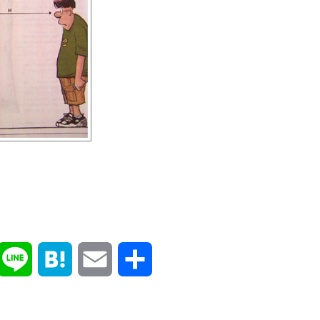
k
X
Line
Hatena
Email
共
有