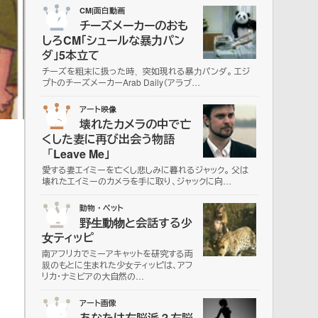
02
CM|面白動画
チーズメーカーのおも
しろCM「シュールな暴力パン
ダ」5本立て
チーズを粗末に扱った時、突如現れる暴力パンダ。 エジ
プトのチーズメーカーArab Daily（アラブ…
03
アート映像
壊れたカメラの中で亡
くした妻に再び出会う物語
「Leave Me」
愛する妻エイミーを亡くし悲しみに暮れるジャック。 父は
壊れたエイミーのカメラを手に取り、ジャックに向…
04
動物・ペット
野生動物と会話する少
女ティッピ
南アフリカでミーアキャットを研究する両
親のもとに生まれた少女ティッピは、アフ
リカ・ナミビアの大自然の…
05
アート画像
あなたは右脳派？左脳