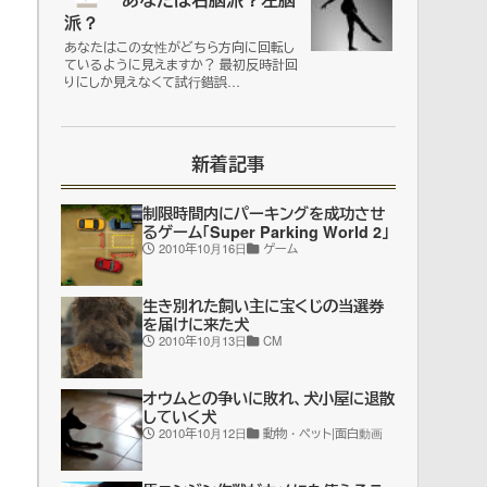
派？
あなたはこの女性がどちら方向に回転し
ているように見えますか？ 最初反時計回
りにしか見えなくて試行錯誤…
新着記事
制限時間内にパーキングを成功させ
るゲーム「Super Parking World 2」
2010年10月16日
ゲーム
生き別れた飼い主に宝くじの当選券
を届けに来た犬
2010年10月13日
CM
オウムとの争いに敗れ、犬小屋に退散
していく犬
2010年10月12日
動物・ペット|面白動画