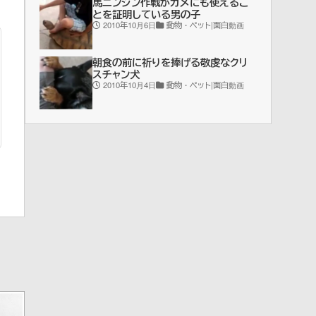
馬ニンジン作戦がカメにも使えるこ
とを証明している男の子
2010年10月6日
動物・ペット|面白動画
朝食の前に祈りを捧げる敬虔なクリ
スチャン犬
2010年10月4日
動物・ペット|面白動画