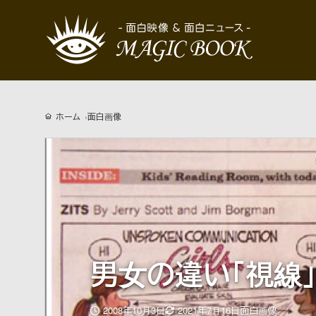
ホーム
面白画像
男女の違い「視線」
更
2008年10月3日
2021年7月16日
面白画像