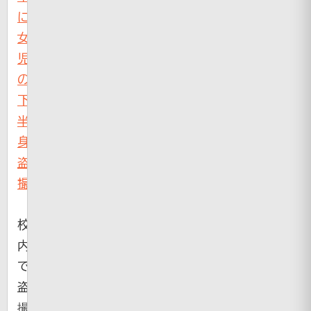
に
女
児
の
下
半
身
盗
撮
校
内
で
盗
撮・