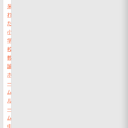
呆
れ
た
小
学
校
教
諭、
ホ
ー
ム
ル
ー
ム
中