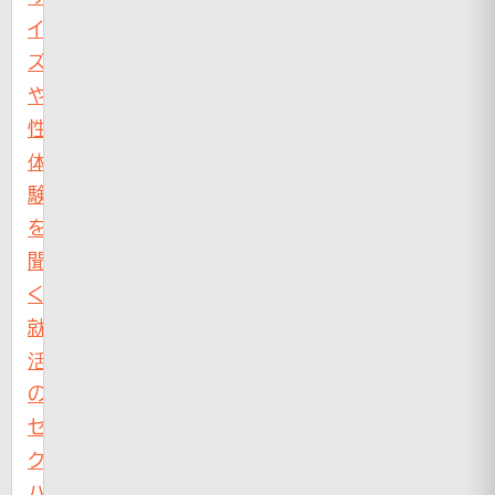
イ
ズ
や
性
体
験
を
聞
く
就
活
の
セ
ク
ハ