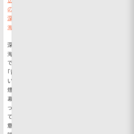
辺
の
深
海
深
海
で
「青
い
煙
幕」
っ
て
意