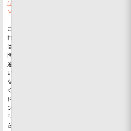
(ﾉ
∀`)
）
こ
れ
は
間
違
い
な
く
ド
ン
引
き