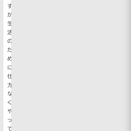
す
が
生
活
の
た
め
に
仕
方
な
く
や
っ
て