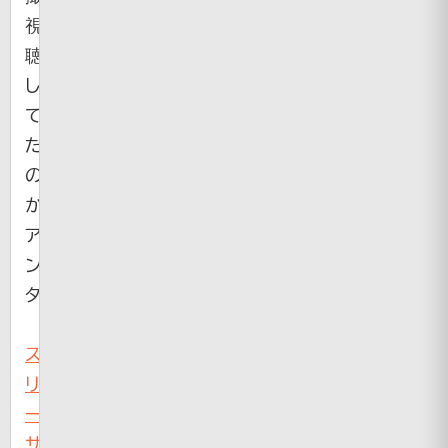
視
聴
し
て
た
の
か、
ア
ン
タ・・・
ス
リ
ー
サ