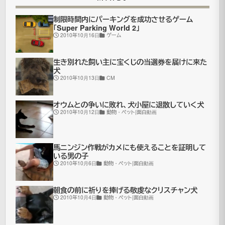
生
が
制限時間内にパーキングを成功させるゲーム
「Super Parking World 2」
手
2010年10月16日
ゲーム
作
り
生き別れた飼い主に宝くじの当選券を届けに来た
犬
原
2010年10月13日
CM
子
オウムとの争いに敗れ、犬小屋に退散していく犬
炉
2010年10月12日
動物・ペット|面白動画
を
作
馬ニンジン作戦がカメにも使えることを証明して
成
いる男の子
2010年10月6日
動物・ペット|面白動画
核
融
朝食の前に祈りを捧げる敬虔なクリスチャン犬
合
2010年10月4日
動物・ペット|面白動画
成