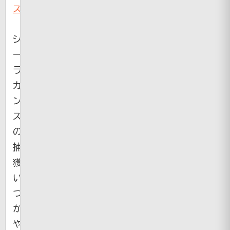
ス
シ
ー
ラ
カ
ン
ス
の
捕
獲・・・
い
つ
か
や