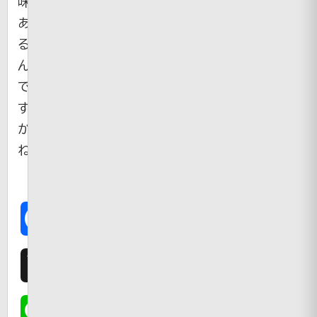
味
あ
る
ん
で
す
か
ね
Facebook
X
Line