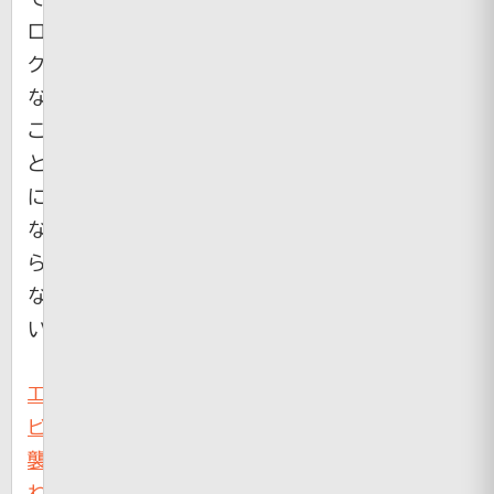
ロ
ク
な
こ
と
に
な
ら
な
い
エ
ビ：
襲
わ