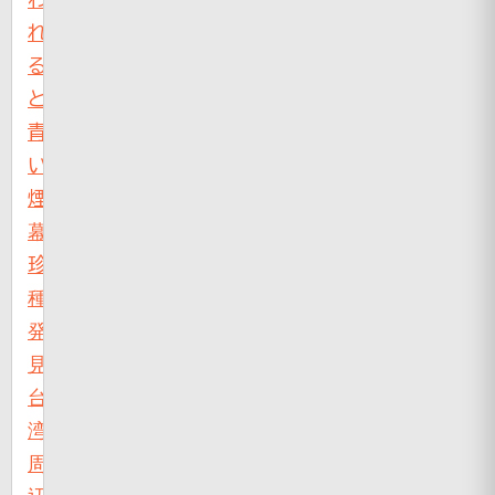
れ
る
と
青
い
煙
幕、
珍
種
発
見
台
湾
周