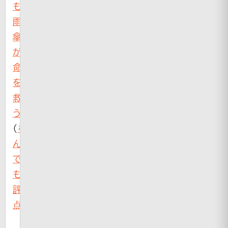
も
雨
傘
が
命
を
救
う
（
な
ん
で
も
評
点
）