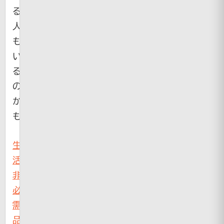
る
人
も
い
る
の
か
も
生
活
非
必
需
品