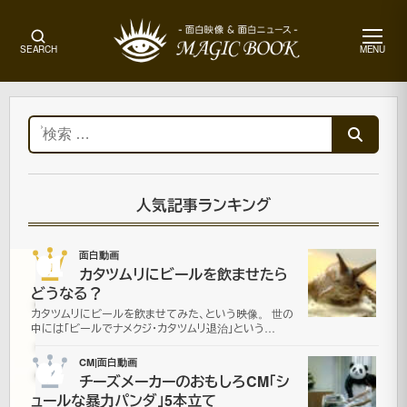
メ
SEARCH
MENU
ニ
ュ
ー
ホ
ー
検
ム
索:
ニ
ュ
ー
人気記事ランキング
ス
01
面白動画
カタツムリにビールを飲ませたら
ニ
どうなる？
カタツムリにビールを飲ませてみた、という映像。 世の
ュ
中には「ビールでナメクジ・カタツムリ退治」という…
ー
02
CM|面白動画
チーズメーカーのおもしろCM「シ
ュールな暴力パンダ」5本立て