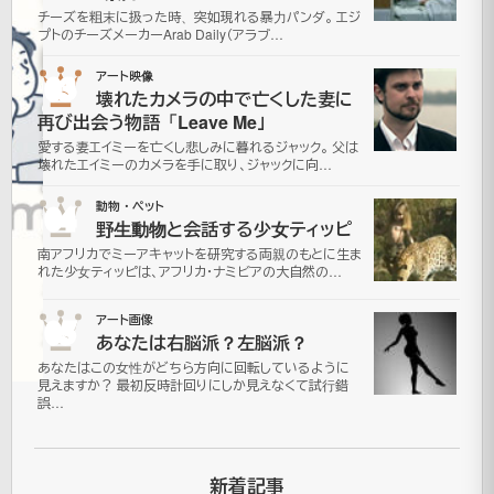
ス
チーズを粗末に扱った時、突如現れる暴力パンダ。 エジ
プトのチーズメーカーArab Daily（アラブ…
PickUp
03
アート映像
壊れたカメラの中で亡くした妻に
2007
再び出会う物語「Leave Me」
年5月
愛する妻エイミーを亡くし悲しみに暮れるジャック。 父は
22日
壊れたエイミーのカメラを手に取り、ジャックに向…
2021
04
動物・ペット
年7月
野生動物と会話する少女ティッピ
更
16日
南アフリカでミーアキャットを研究する両親のもとに生ま
新
ニ
れた少女ティッピは、アフリカ・ナミビアの大自然の…
ュ
ー
05
アート画像
ス
あなたは右脳派？左脳派？
あなたはこの女性がどちら方向に回転しているように
見えますか？ 最初反時計回りにしか見えなくて試行錯
誤…
高
校
新着記事