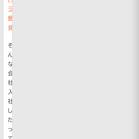
ラ
頻
発
そ
ん
な
会
社、
入
社
し
た
っ
て