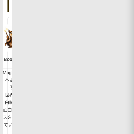
た
人
Bookman
MagicBook
へようこ
そ！
世界の面
白映像や
面白ニュー
スを紹介し
ています。