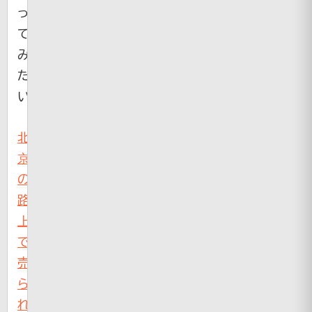
っ
て
み
た
い
北
京
の
路
上
で
売
ら
れ