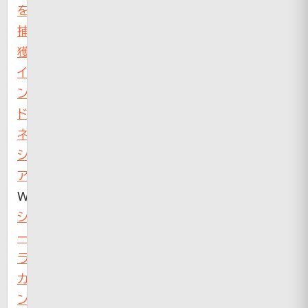
を
捕
獲
イ
ン
ド
ネ
シ
ア
Wikipedia：
シ
ー
ラ
カ
ン