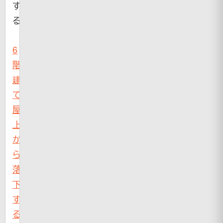
す
る
6
階
建
て
屋
上
か
ら
落
下
す
る