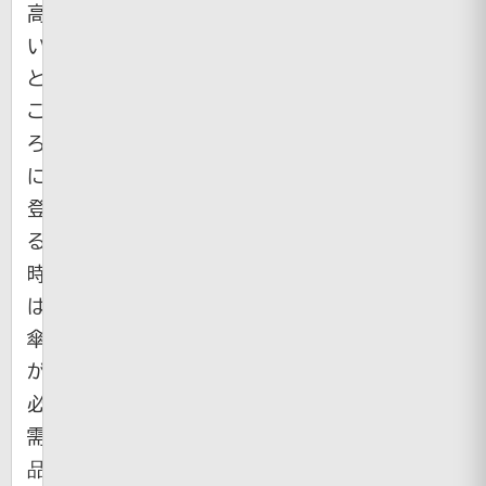
高
い
と
こ
ろ
に
登
る
時
は
傘
が
必
需
品