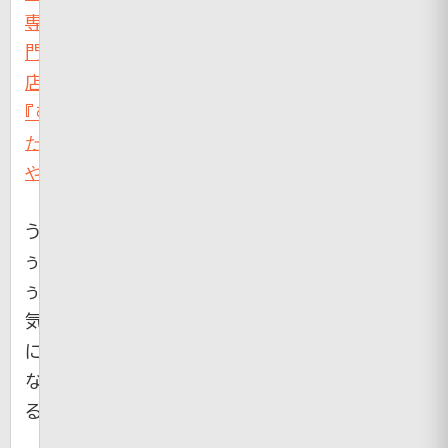
専
門
店
『む
だ
や』
う
ぅ
ぅ。
気
に
な
る