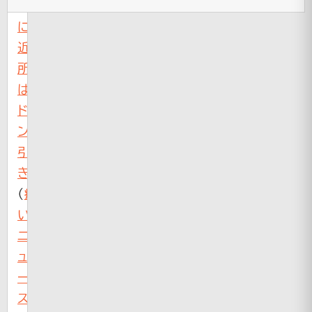
功
に
近
所
は
ド
ン
引
き
（
痛
い
ニ
ュ
ー
ス