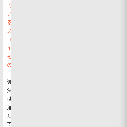
て
い
る
ス
ゴ
イ
も
の
違
法
は
違
法
で