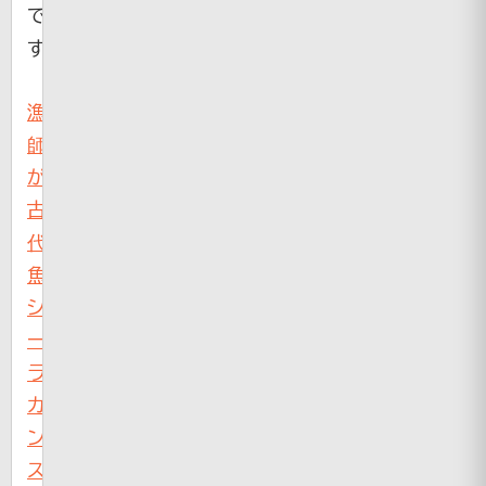
で
す
漁
師
が
古
代
魚
シ
ー
ラ
カ
ン
ス