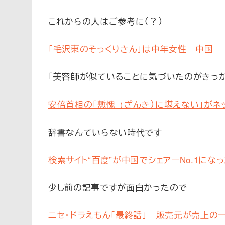
これからの人はご参考に（？）
「毛沢東のそっくりさん」は中年女性 中国
「美容師が似ていることに気づいたのがきっか
安倍首相の「慙愧（ざんき）に堪えない」がネ
辞書なんていらない時代です
検索サイト“百度”が中国でシェアーNo.1にな
少し前の記事ですが面白かったので
ニセ・ドラえもん「最終話」 販売元が売上の