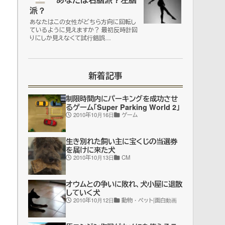
派？
あなたはこの女性がどちら方向に回転し
ているように見えますか？ 最初反時計回
りにしか見えなくて試行錯誤…
新着記事
制限時間内にパーキングを成功させ
るゲーム「Super Parking World 2」
2010年10月16日
ゲーム
生き別れた飼い主に宝くじの当選券
を届けに来た犬
2010年10月13日
CM
オウムとの争いに敗れ、犬小屋に退散
していく犬
2010年10月12日
動物・ペット|面白動画