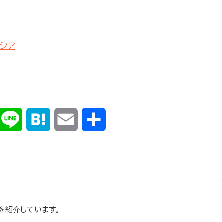
シア
k
X
Line
Hatena
Email
共
有
を紹介しています。