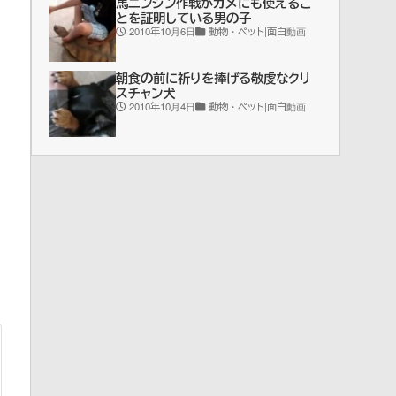
馬ニンジン作戦がカメにも使えるこ
とを証明している男の子
2010年10月6日
動物・ペット|面白動画
朝食の前に祈りを捧げる敬虔なクリ
スチャン犬
2010年10月4日
動物・ペット|面白動画