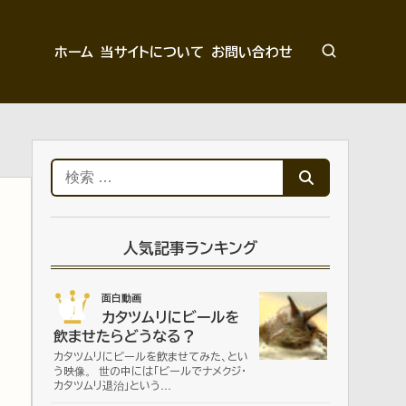
ホーム
当サイトについて
お問い合わせ
検
索:
人気記事ランキング
01
面白動画
カタツムリにビールを
飲ませたらどうなる？
カタツムリにビールを飲ませてみた、とい
う映像。 世の中には「ビールでナメクジ・
カタツムリ退治」という…