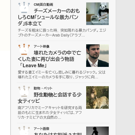
02
CM|面白動画
チーズメーカーのおも
しろCM「シュールな暴力パン
ダ」5本立て
チーズを粗末に扱った時、突如現れる暴力パンダ。 エジ
プトのチーズメーカーArab Daily（アラブ…
03
アート映像
壊れたカメラの中で亡
くした妻に再び出会う物語
「Leave Me」
愛する妻エイミーを亡くし悲しみに暮れるジャック。 父は
壊れたエイミーのカメラを手に取り、ジャックに向…
04
動物・ペット
野生動物と会話する少
女ティッピ
南アフリカでミーアキャットを研究する両
親のもとに生まれた少女ティッピは、アフ
リカ・ナミビアの大自然の…
05
アート画像
あなたは右脳派？左脳