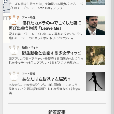
チーズを粗末に扱った時、突如現れる暴力パンダ。 エジ
年7月
プトのチーズメーカーArab Daily（アラブ…
更
16日
新
ニ
03
アート映像
ュ
壊れたカメラの中で亡くした妻に
ー
再び出会う物語「Leave Me」
ス
愛する妻エイミーを亡くし悲しみに暮れるジャック。 父は
壊れたエイミーのカメラを手に取り、ジャックに向…
04
動物・ペット
野生動物と会話する少女ティッピ
就
南アフリカでミーアキャットを研究する両親のもとに生ま
活・
れた少女ティッピは、アフリカ・ナミビアの大自然の…
採
05
アート画像
用
あなたは右脳派？左脳派？
サ
あなたはこの女性がどちら方向に回転しているように
見えますか？ 最初反時計回りにしか見えなくて試行錯
イ
誤…
ト
で
新着記事