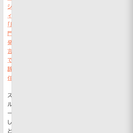
シ
ィ
「肛
門
発
言」
で
辞
任
ス
ル
ー
し
と