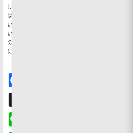
け
ば
い
い
の
に
Facebook
X
Line