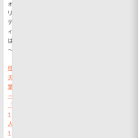
ォ
リ
テ
ィ
は
～！？
任
天
堂
－
「DS」
1
人
1