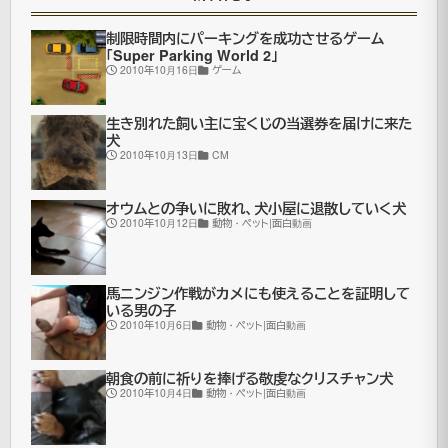
見
た
制限時間内にパーキングを成功させるゲーム
「Super Parking World 2」
笑
2010年10月16日
ゲーム
っ
生き別れた飼い主に宝くじの当選券を届けに来た
た
犬
ネ
2010年10月13日
CM
タ
オウムとの争いに敗れ、犬小屋に退散していく犬
（
イ
2010年10月12日
動物・ペット|面白動画
ミ
フ
馬ニンジン作戦がカメにも使えることを証明して
www
いる男の子
2010年10月6日
動物・ペット|面白動画
う
は
朝食の前に祈りを捧げる敬虔なクリスチャン犬
2010年10月4日
動物・ペット|面白動画
wwww
お