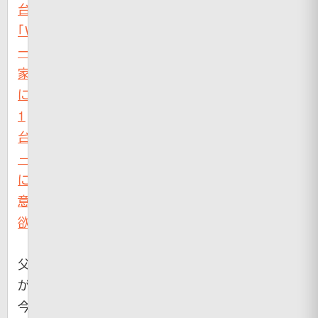
台、
「Wii」
一
家
に
1
台
－
に
意
欲
父
が
今