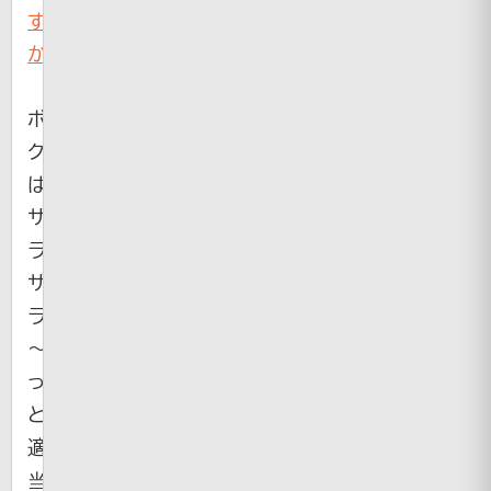
す
か？
ボ
ク
は
ザ
ラ
ザ
ラ
～
っ
と
適
当