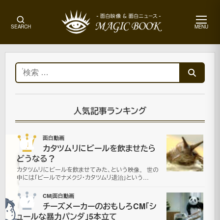
メ
SEARCH
MENU
ニ
ュ
ー
ホ
ー
検
ム
索:
ニ
ュ
ー
人気記事ランキング
ス
01
面白動画
カタツムリにビールを飲ませたら
Pickup
どうなる？
カタツムリにビールを飲ませてみた、という映像。 世の
中には「ビールでナメクジ・カタツムリ退治」という…
2007
年4月
02
CM|面白動画
28日
チーズメーカーのおもしろCM「シ
ュールな暴力パンダ」5本立て
2021