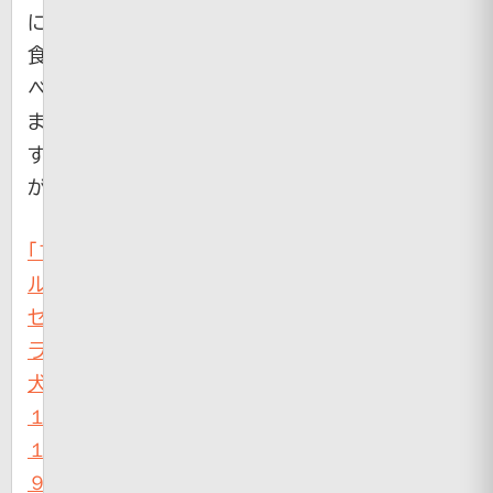
に
食
べ
ま
す
が・・・
「ブ
ル
セ
ラ」
犬
１
１
９