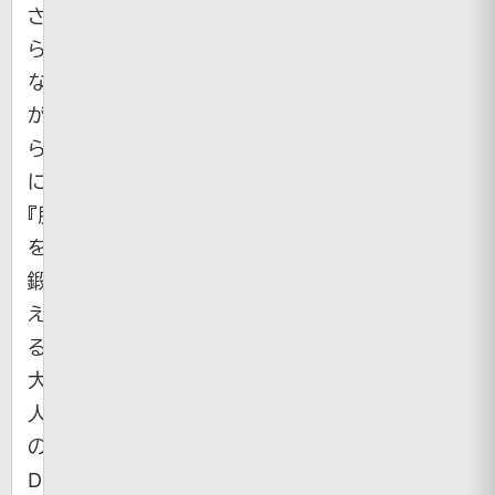
さ
ら
な
が
ら
に
『脳
を
鍛
え
る
大
人
の
DS