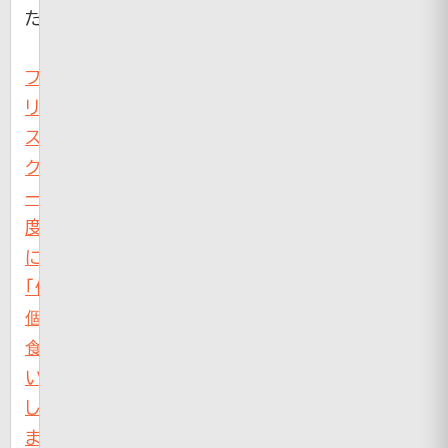
た
フ
リ
ス
ク、
一
度
に
「何
個
食
い」
し
ま