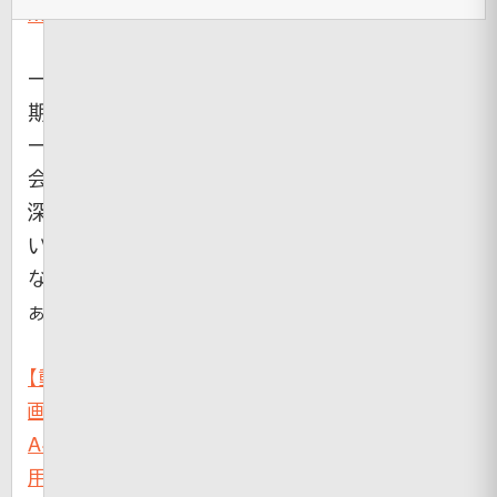
kwwww
）
一
期
一
会、
深
い
な
ぁ
【動
画】
A4
用