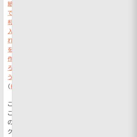
紙
で
札
入
れ
を
作
ろ
う
（
HiroIro
）
こ、
こ
の
ク