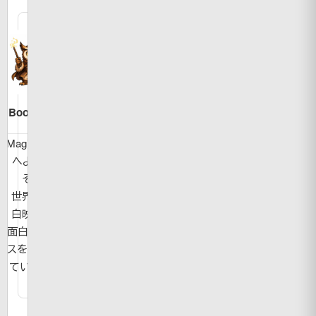
Bookman
MagicBook
へようこ
そ！
世界の面
白映像や
面白ニュー
スを紹介し
ています。