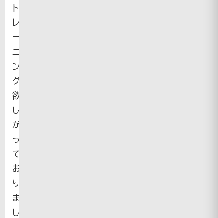
ト
レ
ー
ニ
ン
グ』
欲
し
が
っ
て
お
り
ま
し