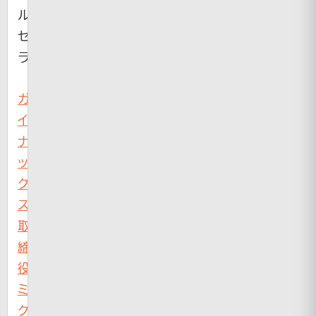
ル
セ
ラ！？
ガ
イ
ナ
ッ
ク
ス
取
締
役、
ミ
ク